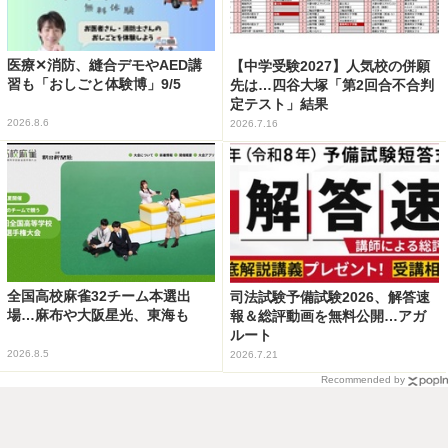
医療✕消防、縫合デモやAED講
【中学受験2027】人気校の併願
習も「おしごと体験博」9/5
先は…四谷大塚「第2回合不合判
定テスト」結果
2026.8.6
2026.7.16
全国高校麻雀32チーム本選出
司法試験予備試験2026、解答速
場…麻布や大阪星光、東海も
報＆総評動画を無料公開…アガ
ルート
2026.8.5
2026.7.21
Recommended by