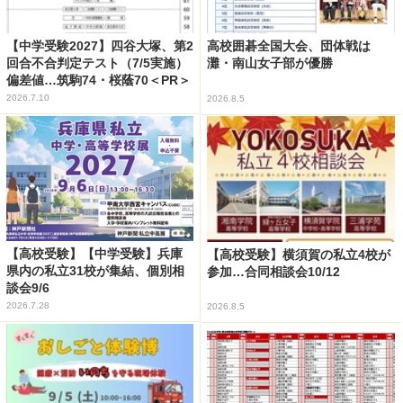
【中学受験2027】四谷大塚、第2
高校囲碁全国大会、団体戦は
回合不合判定テスト（7/5実施）
灘・南山女子部が優勝
偏差値…筑駒74・桜蔭70＜PR＞
2026.7.10
2026.8.5
【高校受験】【中学受験】兵庫
【高校受験】横須賀の私立4校が
県内の私立31校が集結、個別相
参加…合同相談会10/12
談会9/6
2026.7.28
2026.8.5