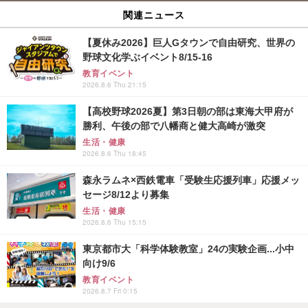
関連ニュース
【夏休み2026】巨人Gタウンで自由研究、世界の
野球文化学ぶイベント8/15-16
教育イベント
2026.8.6 Thu 21:15
【高校野球2026夏】第3日朝の部は東海大甲府が
勝利、午後の部で八幡商と健大高崎が激突
生活・健康
2026.8.6 Thu 18:45
森永ラムネ×西鉄電車「受験生応援列車」応援メッ
セージ8/12より募集
生活・健康
2026.8.6 Thu 15:15
東京都市大「科学体験教室」24の実験企画...小中
向け9/6
教育イベント
2026.8.7 Fri 0:15