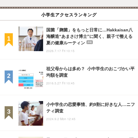
小学生アクセスランキング
国菌「麹菌」をもっと日常に…Hakkaisan八
海醸造“あまさけ博士”に聞く、親子で整える
夏の健康ルーティン
PR
2026.7.17 Fri 10:15
祖父母からは多め？ 小中学生のおこづかい平
均額を調査
2016.5.27 Fri 10:45
小中学生の恋愛事情、約9割に好きな人…ニフ
ティ調査
2024.9.2 Mon 12:45