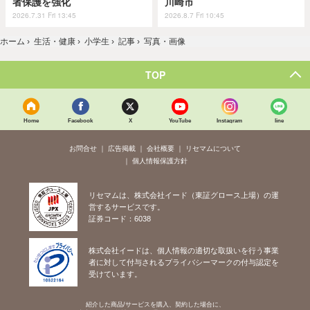
者保護を強化
川崎市
2026.7.31 Fri 13:45
2026.8.7 Fri 10:45
ホーム
›
生活・健康
›
小学生
›
記事
›
写真・画像
TOP
Home
Facebook
X
YouTube
Instagram
line
お問合せ
広告掲載
会社概要
リセマムについて
個人情報保護方針
リセマムは、株式会社イード（東証グロース上場）の運
営するサービスです。
証券コード：6038
株式会社イードは、個人情報の適切な取扱いを行う事業
者に対して付与されるプライバシーマークの付与認定を
受けています。
紹介した商品/サービスを購入、契約した場合に、