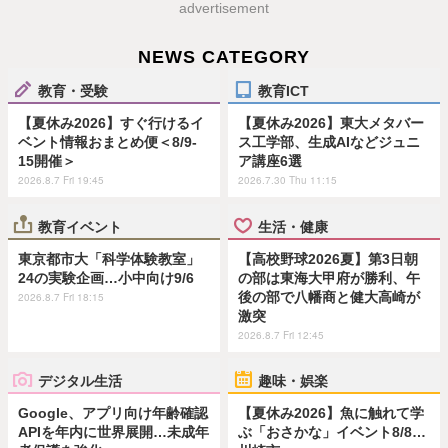
advertisement
NEWS CATEGORY
教育・受験
教育ICT
【夏休み2026】すぐ行けるイ
【夏休み2026】東大メタバー
ベント情報おまとめ便＜8/9-
ス工学部、生成AIなどジュニ
15開催＞
ア講座6選
2026.8.7 Fri 19:45
2026.7.30 Thu 11:15
教育イベント
生活・健康
東京都市大「科学体験教室」
【高校野球2026夏】第3日朝
24の実験企画…小中向け9/6
の部は東海大甲府が勝利、午
後の部で八幡商と健大高崎が
2026.8.7 Fri 18:15
激突
2026.8.7 Fri 12:45
デジタル生活
趣味・娯楽
Google、アプリ向け年齢確認
【夏休み2026】魚に触れて学
APIを年内に世界展開…未成年
ぶ「おさかな」イベント8/8…