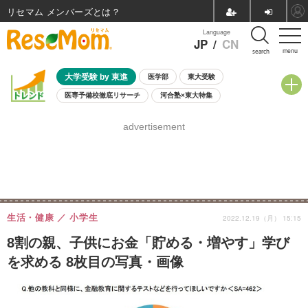
リセマム メンバーズ
Language
JP
/
CN
menu
search
大学受験 by 東進
医学部
東大受験
医専予備校徹底リサーチ
河合塾×東大特集
親子で考える大学選び
高校受験
中学受験
小学校受験
advertisement
共通テスト
夏休み
8月開催学校説明会・相談会
8月開催イベント・WS
全国公立高校 過去問
人気記事
自由研究教材（小学生向け）
自由研究教材（中学生向け）
ランキング
生活・健康
小学生
2022.12.19（月） 15:15
8割の親、子供にお金「貯める・増やす」学び
を求める 8枚目の写真・画像