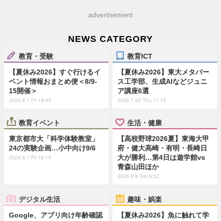
advertisement
NEWS CATEGORY
教育・受験
教育ICT
【夏休み2026】すぐ行けるイ
【夏休み2026】東大メタバー
ベント情報おまとめ便＜8/9-
ス工学部、生成AIなどジュニ
15開催＞
ア講座6選
2026.8.7 Fri 19:45
2026.7.30 Thu 11:15
教育イベント
生活・健康
東京都市大「科学体験教室」
【高校野球2026夏】東海大甲
24の実験企画…小中向け9/6
府・健大高崎・有明・長崎日
大が勝利…第4日は遊学館vs
2026.8.7 Fri 18:15
青森山田ほか
2026.8.8 Sat 9:52
デジタル生活
趣味・娯楽
Google、アプリ向け年齢確認
【夏休み2026】魚に触れて学