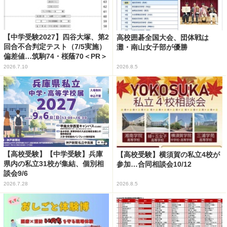
【中学受験2027】四谷大塚、第2
高校囲碁全国大会、団体戦は
回合不合判定テスト（7/5実施）
灘・南山女子部が優勝
偏差値…筑駒74・桜蔭70＜PR＞
2026.7.10
2026.8.5
【高校受験】【中学受験】兵庫
【高校受験】横須賀の私立4校が
県内の私立31校が集結、個別相
参加…合同相談会10/12
談会9/6
2026.7.28
2026.8.5