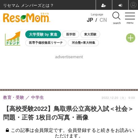
リセマム メンバーズ
Language
JP
/
CN
menu
search
大学受験 by 東進
医学部
東大受験
医専予備校徹底リサーチ
河合塾×東大特集
親子で考える大学選び
高校受験
中学受験
小学校受験
advertisement
共通テスト
夏休み
8月開催学校説明会・相談会
8月開催イベント・WS
全国公立高校 過去問
人気記事
自由研究教材（小学生向け）
自由研究教材（中学生向け）
ランキング
教育・受験
中学生
2022.12.20（火） 9:00
【高校受験2022】鳥取県公立高校入試＜社会＞
問題・正答 1枚目の写真・画像
この記事は会員限定です。会員登録すると続きをお読みい
ただけます。