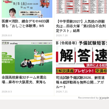
医療✕消防、縫合デモやAED講
【中学受験2027】人気校の併願
習も「おしごと体験博」9/5
先は…四谷大塚「第2回合不合判
定テスト」結果
2026.8.6
2026.7.16
全国高校麻雀32チーム本選出
司法試験予備試験2026、解答速
場…麻布や大阪星光、東海も
報＆総評動画を無料公開…アガ
ルート
2026.8.5
2026.7.21
Recommended by