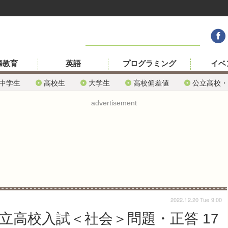
際教育
英語
プログラミング
イベ
中学生
高校生
大学生
高校偏差値
公立高校・
advertisement
2022.12.20 Tue 9:00
公立高校入試＜社会＞問題・正答 17