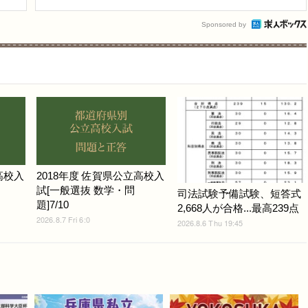
Sponsored by
高校入
2018年度 佐賀県公立高校入
試[一般選抜 数学・問
司法試験予備試験、短答式
題]7/10
2,668人が合格...最高239点
2026.8.7 Fri 6:0
2026.8.6 Thu 19:45