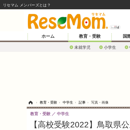
リセマム メンバーズ
ホーム
教育・受験
国
未就学児
小学生
ホーム
›
教育・受験
›
中学生
›
記事
›
写真・画像
教育・受験
中学生
【高校受験2022】鳥取県