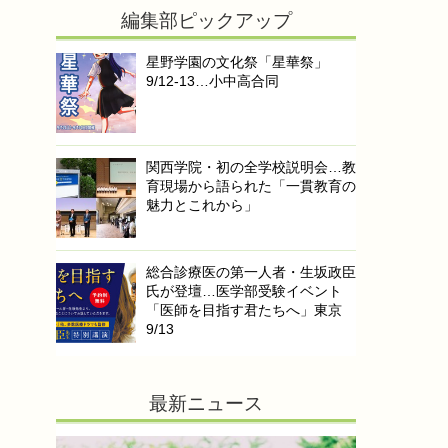
編集部ピックアップ
星野学園の文化祭「星華祭」
9/12-13…小中高合同
関西学院・初の全学校説明会…教
育現場から語られた「一貫教育の
魅力とこれから」
総合診療医の第一人者・生坂政臣
氏が登壇…医学部受験イベント
「医師を目指す君たちへ」東京
9/13
最新ニュース