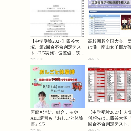
【中学受験2027】四谷大
高校囲碁全国大会、
塚、第2回合不合判定テス
は灘・南山女子部が
ト（7/5実施）偏差値…筑駒
74・桜蔭70＜PR＞
2026.7.10
2026.8.5
医療✕消防、縫合デモや
【中学受験2027】人
AED講習も「おしごと体験
併願先は…四谷大塚「
博」9/5
回合不合判定テスト
2026.8.6
2026.7.16