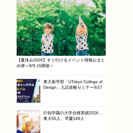
【夏休み2026】すぐ行けるイベント情報おまと
め便＜8/9-15開催＞
東大新学部「UTokyo College of
Design」入試攻略セミナー9/27
行知学園の大学合格実績2026…
東大55人、早慶149人