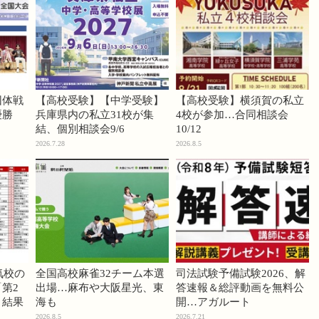
団体戦
【高校受験】【中学受験】
【高校受験】横須賀の私立
優勝
兵庫県内の私立31校が集
4校が参加…合同相談会
結、個別相談会9/6
10/12
2026.7.28
2026.8.5
気校の
全国高校麻雀32チーム本選
司法試験予備試験2026、解
第2
出場…麻布や大阪星光、東
答速報＆総評動画を無料公
」結果
海も
開…アガルート
2026.8.5
2026.7.21