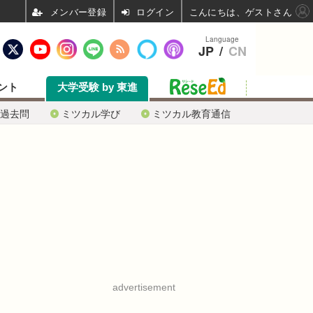
ログイン
こんにちは、ゲストさん
Language
JP
/
CN
ント
大学受験 by 東進
過去問
ミツカル学び
ミツカル教育通信
advertisement