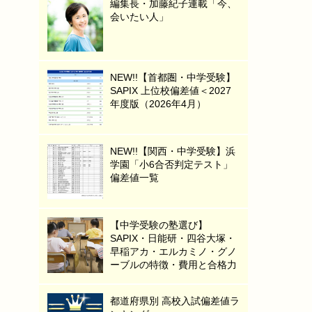
編集長・加藤紀子連載「今、
会いたい人」
NEW!!【首都圏・中学受験】
SAPIX 上位校偏差値＜2027
年度版（2026年4月）
NEW!!【関西・中学受験】浜
学園「小6合否判定テスト」
偏差値一覧
【中学受験の塾選び】
SAPIX・日能研・四谷大塚・
早稲アカ・エルカミノ・グノ
ーブルの特徴・費用と合格力
都道府県別 高校入試偏差値ラ