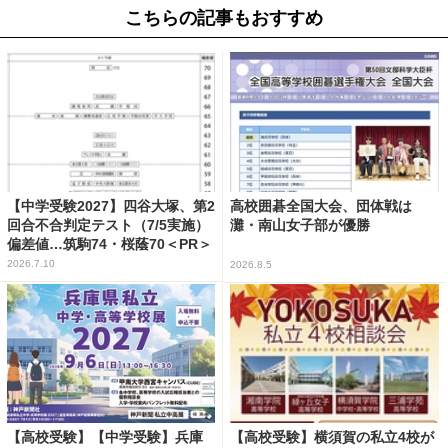
こちらの記事もおすすめ
【中学受験2027】四谷大塚、第2
高校囲碁全国大会、団体戦は
回合不合判定テスト（7/5実施）
灘・南山女子部が優勝
偏差値…筑駒74・桜蔭70＜PR＞
2026.7.10
2026.8.5
【高校受験】【中学受験】兵庫
【高校受験】横須賀の私立4校が