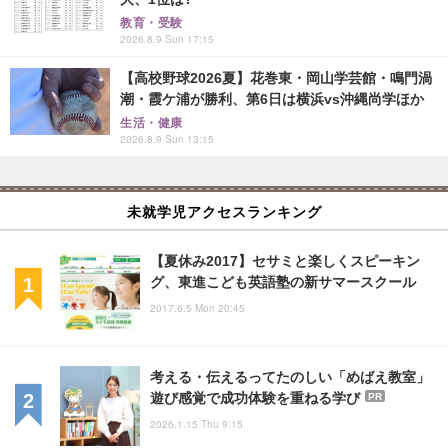
教育・受験
2026.8.9 Sun 17:15
【高校野球2026夏】花巻東・岡山学芸館・鳴門渦
潮・霞ケ浦が勝利、第6日は横浜vs沖縄尚学ほか
生活・健康
2026.8.9 Sun 13:15
未就学児アクセスランキング
【夏休み2017】セサミと楽しくスピーキン
グ、東進こども英語塾の新サマースクール
2017.6.5 Mon 20:45
考える・伝えるってたのしい「めばえ教室」
遊び感覚で成功体験を重ねる学び
PR
2026.1.15 Thu 9:15