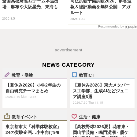
全国高校麻雀32チーム本選出
司法試験予備試験2026、解答速
場…麻布や大阪星光、東海も
報＆総評動画を無料公開…アガ
ルート
2026.8.5
2026.7.21
Recommended by
advertisement
NEWS CATEGORY
教育・受験
教育ICT
【夏休み2026】小学2年生の
【夏休み2026】東大メタバー
自由研究テーマまとめ
ス工学部、生成AIなどジュニ
ア講座6選
2026.8.10 Mon 13:15
2026.7.30 Thu 11:15
教育イベント
生活・健康
東京都市大「科学体験教室」
【高校野球2026夏】花巻東・
24の実験企画…小中向け9/6
岡山学芸館・鳴門渦潮・霞ケ