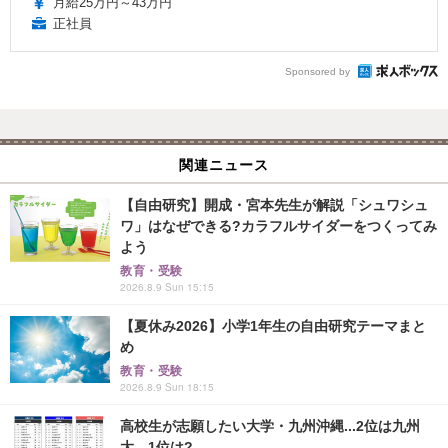
月給25万円～43万円
正社員
Sponsored by
関連ニュース
【自由研究】開成・宮本先生が解説「シュワシュ
ワ」はなぜできる?カラフルサイダーをつくってみ
よう
教育・受験
2026.8.9 Sun 15:15
【夏休み2026】小学1年生の自由研究テーマまと
め
教育・受験
2026.8.9 Sun 18:15
高校生が志願したい大学・九州沖縄...2位は九州
大、1位は?