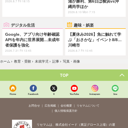
浦が勝利、第6日は横浜vs沖
2026.8.7 Fri 18:15
縄尚学ほか
2026.8.10 Mon 7:15
デジタル生活
趣味・娯楽
Google、アプリ向け年齢確認
【夏休み2026】魚に触れて学
APIを年内に世界展開…未成年
ぶ「おさかな」イベント8/8…
者保護を強化
川崎市
2026.7.31 Fri 13:45
2026.8.7 Fri 10:45
ホーム
›
教育・受験
›
未就学児
›
記事
›
写真・画像
TOP
Home
Facebook
X
YouTube
Instagram
line
お問合せ
広告掲載
会社概要
リセマムについて
個人情報保護方針
リセマムは、株式会社イード（東証グロース上場）の運