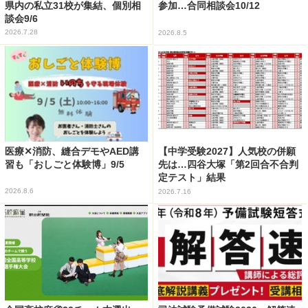
県内の私立31校が集結、個別相
参加…合同相談会10/12
談会9/6
2026.7.28
2026.8.5
医療✕消防、縫合デモやAED講
【中学受験2027】人気校の併願
習も「おしごと体験博」9/5
先は…四谷大塚「第2回合不合判
定テスト」結果
2026.8.6
2026.7.16