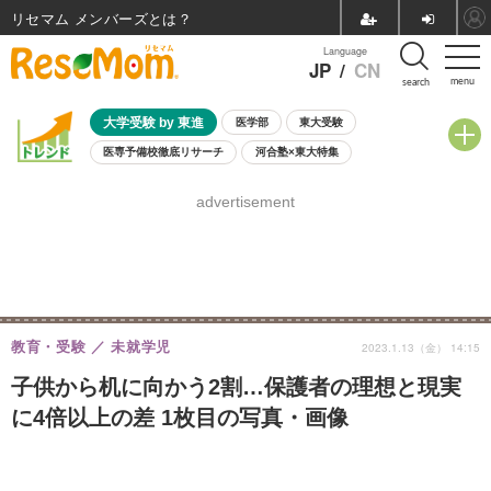
リセマム メンバーズ
Language
JP
/
CN
menu
search
大学受験 by 東進
医学部
東大受験
医専予備校徹底リサーチ
河合塾×東大特集
親子で考える大学選び
高校受験
中学受験
小学校受験
advertisement
共通テスト
夏休み
8月開催学校説明会・相談会
8月開催イベント・WS
全国公立高校 過去問
人気記事
自由研究教材（小学生向け）
自由研究教材（中学生向け）
ランキング
教育・受験
未就学児
2023.1.13（金） 14:15
子供から机に向かう2割…保護者の理想と現実
に4倍以上の差 1枚目の写真・画像