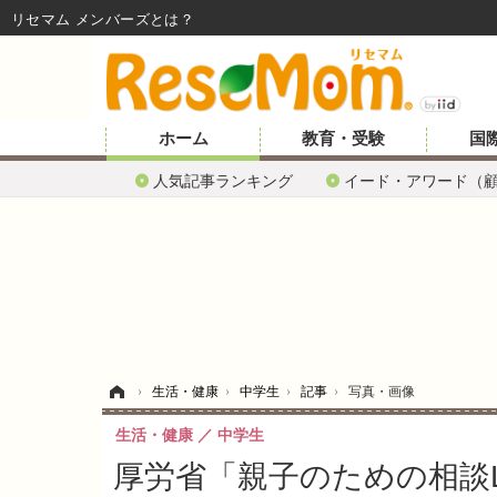
リセマム メンバーズ
ホーム
教育・受験
国
人気記事ランキング
イード・アワード（
ホーム
›
生活・健康
›
中学生
›
記事
›
写真・画像
生活・健康
中学生
厚労省「親子のための相談L