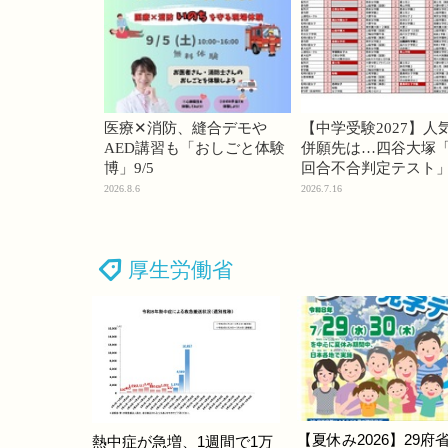
医療✕消防、縫合デモや
【中学受験2027】人
AED講習も「おしごと体験
併願先は…四谷大塚「
博」9/5
回合不合判定テスト
2026.8.6
2026.7.16
厚生労働省
【夏休み2026】29府
熱中症が急増、1週間で1万