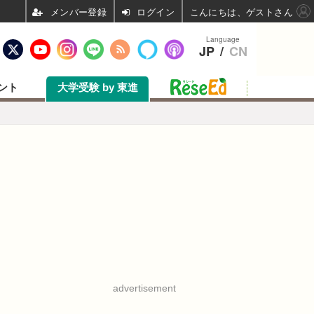
ログイン
こんにちは、ゲストさん
Language
JP
/
CN
ント
大学受験 by 東進
advertisement