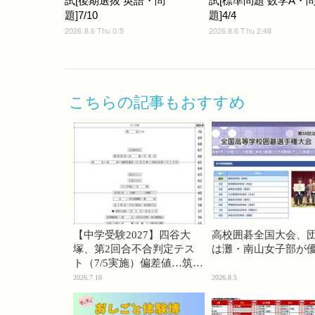
試[後期選抜 英語・問
試[標準問題 数学A・
題]7/10
題]4/4
2026.8.6 Thu 0:5
2026.8.6 Thu 2:48
こちらの記事もおすすめ
【中学受験2027】四谷大
高校囲碁全国大会、
塚、第2回合不合判定テス
は灘・南山女子部が
ト（7/5実施）偏差値…筑駒
74・桜蔭70＜PR＞
2026.7.10
2026.8.5