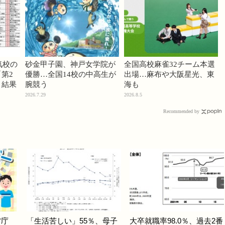
気校の
砂金甲子園、神戸女学院が
全国高校麻雀32チーム本選
第2
優勝…全国14校の中高生が
出場…麻布や大阪星光、東
」結果
腕競う
海も
2026.7.29
2026.8.5
Recommended by
省庁
「生活苦しい」55％、母子
大卒就職率98.0％、過去2番