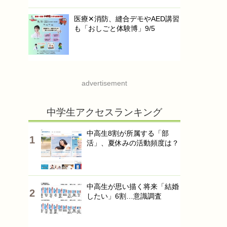
医療✕消防、縫合デモやAED講習
も「おしごと体験博」9/5
advertisement
中学生アクセスランキング
中高生8割が所属する「部
活」、夏休みの活動頻度は？
中高生が思い描く将来「結婚
したい」6割…意識調査