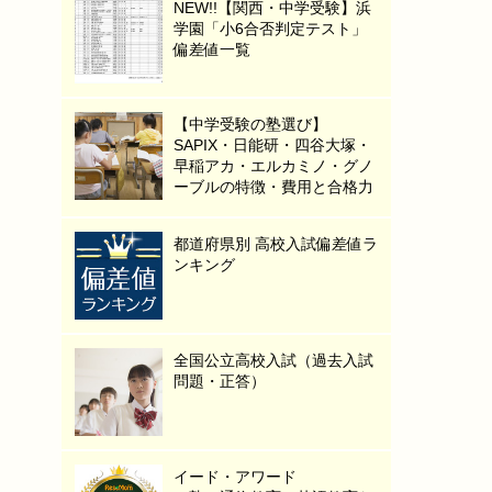
NEW!!【関西・中学受験】浜
学園「小6合否判定テスト」
偏差値一覧
【中学受験の塾選び】
SAPIX・日能研・四谷大塚・
早稲アカ・エルカミノ・グノ
ーブルの特徴・費用と合格力
都道府県別 高校入試偏差値ラ
ンキング
全国公立高校入試（過去入試
問題・正答）
イード・アワード