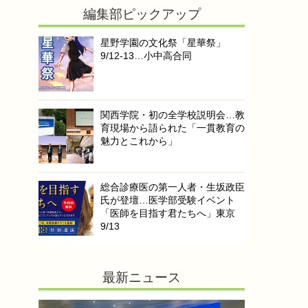
編集部ピックアップ
星野学園の文化祭「星華祭」
9/12-13…小中高合同
関西学院・初の全学校説明会…教
育現場から語られた「一貫教育の
魅力とこれから」
総合診療医の第一人者・生坂政臣
氏が登壇…医学部受験イベント
「医師を目指す君たちへ」東京
9/13
最新ニュース