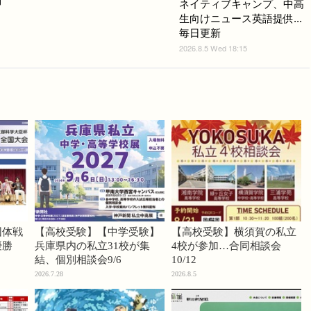
問
ネイティブキャンプ、中高
生向けニュース英語提供...
毎日更新
2026.8.5 Wed 18:15
団体戦
【高校受験】【中学受験】
【高校受験】横須賀の私立
優勝
兵庫県内の私立31校が集
4校が参加…合同相談会
結、個別相談会9/6
10/12
2026.7.28
2026.8.5