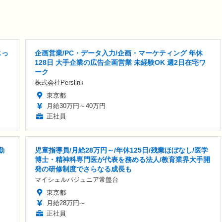
じっ
企画営業/PC・データ入力/企画・マーケティング 年休
128日 大手企業の広告企画営業 未経験OK 週2日在宅ワ
ーク
株式会社Perslink
東京都
月給30万円～40万円
正社員
勤
児童指導員/月給28万円～/年休125日/残業ほぼなし/医学
博士・精神科専門医が代表を務める法人/教育業界大手開
発の研修制度でさらなる成長も
マイシェルパジュニア常盤台
東京都
月給28万円～
正社員