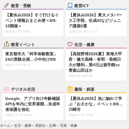
教育・受験
教育ICT
【夏休み2026】すぐ行けるイ
【夏休み2026】東大メタバー
ベント情報おまとめ便＜8/9-
ス工学部、生成AIなどジュニ
15開催＞
ア講座6選
2026.8.7 Fri 19:45
2026.7.30 Thu 11:15
教育イベント
生活・健康
東京都市大「科学体験教室」
【高校野球2026夏】東海大甲
24の実験企画…小中向け9/6
府・健大高崎・有明・長崎日
大が勝利…第4日は遊学館vs
2026.8.7 Fri 18:15
青森山田ほか
2026.8.8 Sat 9:52
デジタル生活
趣味・娯楽
Google、アプリ向け年齢確認
【夏休み2026】魚に触れて学
APIを年内に世界展開…未成年
ぶ「おさかな」イベント8/8…
者保護を強化
川崎市
2026.7.31 Fri 13:45
2026.8.7 Fri 10:45
ホーム
›
生活・健康
›
高校生
›
記事
›
写真・画像