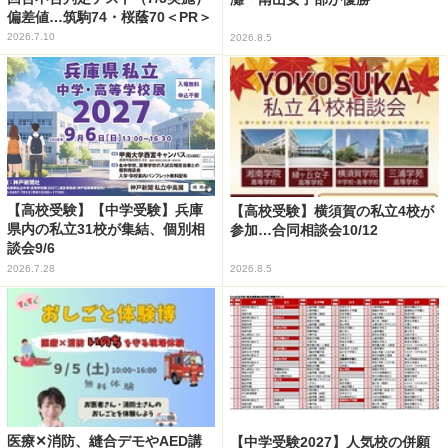
偏差値…筑駒74・桜蔭70＜PR＞
2026.7.10
2026.8.5
【高校受験】【中学受験】兵庫
【高校受験】横須賀の私立4校が
県内の私立31校が集結、個別相
参加…合同相談会10/12
談会9/6
2026.7.28
2026.8.5
医療✕消防、縫合デモやAED講
【中学受験2027】人気校の併願