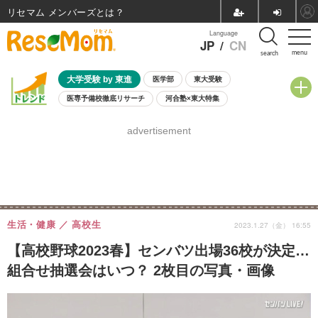
リセマム メンバーズ
Language
JP
/
CN
menu
search
大学受験 by 東進
医学部
東大受験
医専予備校徹底リサーチ
河合塾×東大特集
親子で考える大学選び
高校受験
中学受験
小学校受験
advertisement
共通テスト
夏休み
8月開催学校説明会・相談会
8月開催イベント・WS
全国公立高校 過去問
人気記事
自由研究教材（小学生向け）
自由研究教材（中学生向け）
ランキング
生活・健康
高校生
2023.1.27（金） 16:55
【高校野球2023春】センバツ出場36校が決定…
組合せ抽選会はいつ？ 2枚目の写真・画像