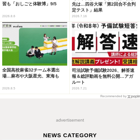
習も「おしごと体験博」9/5
先は…四谷大塚「第2回合不合判
定テスト」結果
2026.8.6
2026.7.16
全国高校麻雀32チーム本選出
司法試験予備試験2026、解答速
場…麻布や大阪星光、東海も
報＆総評動画を無料公開…アガ
ルート
2026.8.5
2026.7.21
Recommended by
advertisement
NEWS CATEGORY