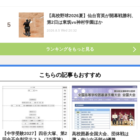
【高校野球2026夏】仙台育英が開幕戦勝利、
第2日は東筑vs神村学園ほか
2026.8.5 Wed 20:32
ランキングをもっと見る
こちらの記事もおすすめ
【中学受験2027】四谷大塚、第2
高校囲碁全国大会、団体戦は
回合不合判定テスト（7/5実施）
灘・南山女子部が優勝