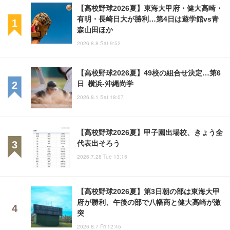
【高校野球2026夏】東海大甲府・健大高崎・
有明・長崎日大が勝利…第4日は遊学館vs青
森山田ほか
2026.8.8 Sat 9:52
【高校野球2026夏】49校の組合せ決定…第6
日 横浜-沖縄尚学
2026.8.1 Sat 18:07
【高校野球2026夏】甲子園出場校、きょう全
代表出そろう
2026.7.28 Tue 13:15
【高校野球2026夏】第3日朝の部は東海大甲
府が勝利、午後の部で八幡商と健大高崎が激
突
2026.8.7 Fri 12:45