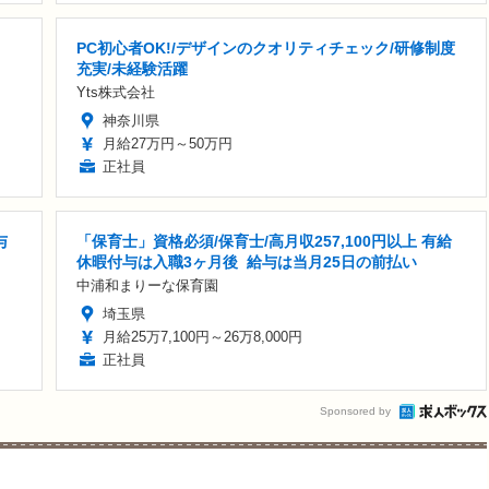
PC初心者OK!/デザインのクオリティチェック/研修制度
充実/未経験活躍
Yts株式会社
神奈川県
月給27万円～50万円
正社員
与
「保育士」資格必須/保育士/️高月収257,100円以上 ️有給
休暇付与は入職3ヶ月後 ️ 給与は当月25日の前払い
中浦和まりーな保育園
埼玉県
月給25万7,100円～26万8,000円
正社員
Sponsored by