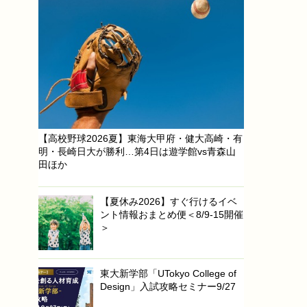
【高校野球2026夏】東海大甲府・健大高崎・有
明・長崎日大が勝利…第4日は遊学館vs青森山
田ほか
【夏休み2026】すぐ行けるイベ
ント情報おまとめ便＜8/9-15開催
＞
東大新学部「UTokyo College of
Design」入試攻略セミナー9/27