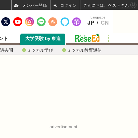
ログイン
こんにちは、ゲストさん
Language
JP
/
CN
ント
大学受験 by 東進
過去問
ミツカル学び
ミツカル教育通信
advertisement