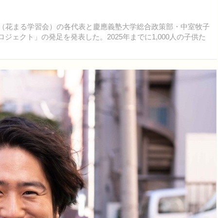
うゆう（花まる学習会）の各代表と慶應義塾大学総合政策部・中室牧子
ロジェクト」の発足を発表した。2025年までに1,000人の子供た