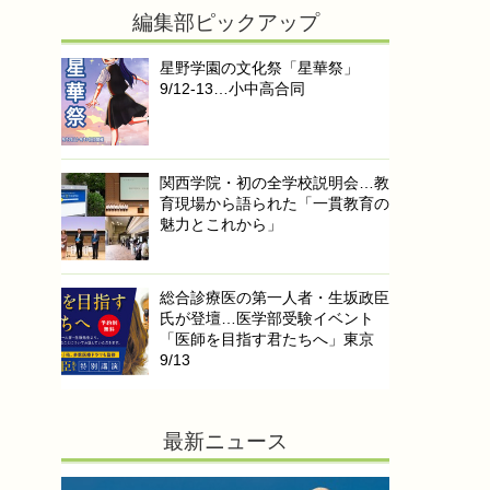
編集部ピックアップ
星野学園の文化祭「星華祭」
9/12-13…小中高合同
関西学院・初の全学校説明会…教
育現場から語られた「一貫教育の
魅力とこれから」
総合診療医の第一人者・生坂政臣
氏が登壇…医学部受験イベント
「医師を目指す君たちへ」東京
9/13
最新ニュース