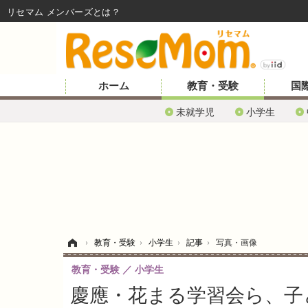
リセマム メンバーズ
ホーム
教育・受験
国
未就学児
小学生
ホーム
›
教育・受験
›
小学生
›
記事
›
写真・画像
教育・受験
小学生
慶應・花まる学習会ら、子