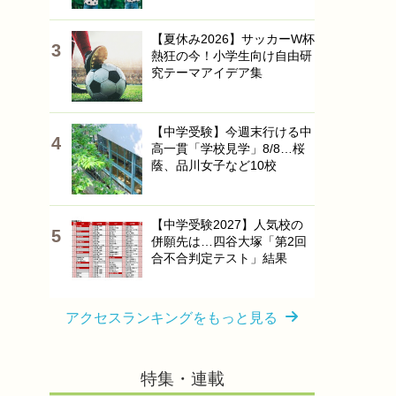
【夏休み2026】サッカーW杯
熱狂の今！小学生向け自由研
究テーマアイデア集
【中学受験】今週末行ける中
高一貫「学校見学」8/8…桜
蔭、品川女子など10校
【中学受験2027】人気校の
併願先は…四谷大塚「第2回
合不合判定テスト」結果
アクセスランキングをもっと見る
特集・連載