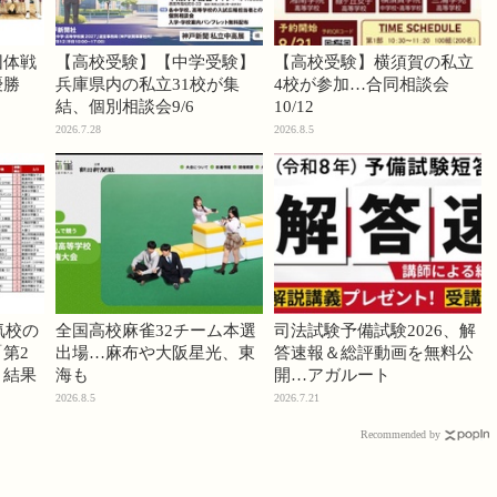
団体戦
【高校受験】【中学受験】
【高校受験】横須賀の私立
優勝
兵庫県内の私立31校が集
4校が参加…合同相談会
結、個別相談会9/6
10/12
2026.7.28
2026.8.5
気校の
全国高校麻雀32チーム本選
司法試験予備試験2026、解
第2
出場…麻布や大阪星光、東
答速報＆総評動画を無料公
」結果
海も
開…アガルート
2026.8.5
2026.7.21
Recommended by