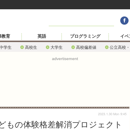
際教育
英語
プログラミング
イベ
中学生
高校生
大学生
高校偏差値
公立高校・
advertisement
2023.1.30 Mon 9:45
どもの体験格差解消プロジェクト