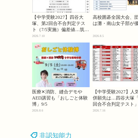
【中学受験2027】四谷大
高校囲碁全国大会、
塚、第2回合不合判定テス
は灘・南山女子部が
ト（7/5実施）偏差値…筑駒
74・桜蔭70＜PR＞
2026.7.10
2026.8.5
医療✕消防、縫合デモや
【中学受験2027】人
AED講習も「おしごと体験
併願先は…四谷大塚「
博」9/5
回合不合判定テスト
2026.8.6
2026.7.16
非認知能力