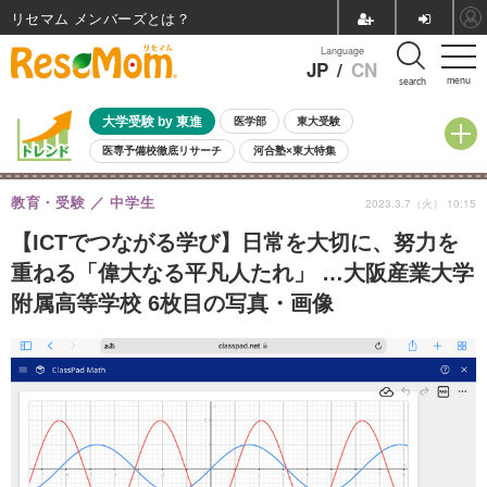
リセマム メンバーズ
Language
JP
/
CN
menu
search
大学受験 by 東進
医学部
東大受験
医専予備校徹底リサーチ
河合塾×東大特集
親子で考える大学選び
高校受験
中学受験
小学校受験
教育・受験
中学生
2023.3.7（火） 10:15
共通テスト
夏休み
8月開催学校説明会・相談会
8月開催イベント・WS
全国公立高校 過去問
人気記事
【ICTでつながる学び】日常を大切に、努力を
自由研究教材（小学生向け）
自由研究教材（中学生向け）
ランキング
重ねる「偉大なる平凡人たれ」 …大阪産業大学
附属高等学校 6枚目の写真・画像