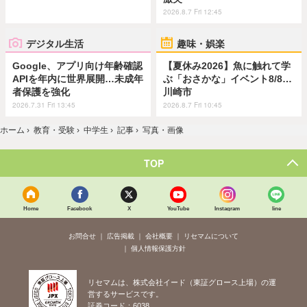
2026.8.7 Fri 12:45
デジタル生活
趣味・娯楽
Google、アプリ向け年齢確認
【夏休み2026】魚に触れて学
APIを年内に世界展開…未成年
ぶ「おさかな」イベント8/8…
者保護を強化
川崎市
2026.7.31 Fri 13:45
2026.8.7 Fri 10:45
ホーム
›
教育・受験
›
中学生
›
記事
›
写真・画像
TOP
Home
Facebook
X
YouTube
Instagram
line
お問合せ
広告掲載
会社概要
リセマムについて
個人情報保護方針
リセマムは、株式会社イード（東証グロース上場）の運
営するサービスです。
証券コード：6038