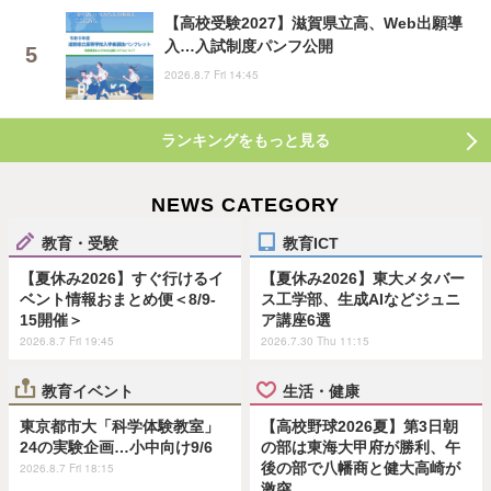
【高校受験2027】滋賀県立高、Web出願導
入…入試制度パンフ公開
2026.8.7 Fri 14:45
ランキングをもっと見る
NEWS CATEGORY
教育・受験
教育ICT
【夏休み2026】すぐ行けるイ
【夏休み2026】東大メタバー
ベント情報おまとめ便＜8/9-
ス工学部、生成AIなどジュニ
15開催＞
ア講座6選
2026.8.7 Fri 19:45
2026.7.30 Thu 11:15
教育イベント
生活・健康
東京都市大「科学体験教室」
【高校野球2026夏】第3日朝
24の実験企画…小中向け9/6
の部は東海大甲府が勝利、午
後の部で八幡商と健大高崎が
2026.8.7 Fri 18:15
激突