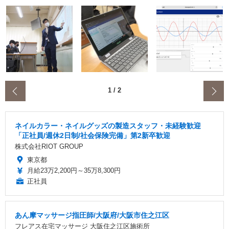
‹
1
/
2
ネイルカラー・ネイルグッズの製造スタッフ・未経験歓迎
「正社員/週休2日制/社会保険完備」第2新卒歓迎
株式会社RIOT GROUP
東京都
月給23万2,200円～35万8,300円
正社員
あん摩マッサージ指圧師/大阪府/大阪市住之江区
フレアス在宅マッサージ 大阪住之江区施術所