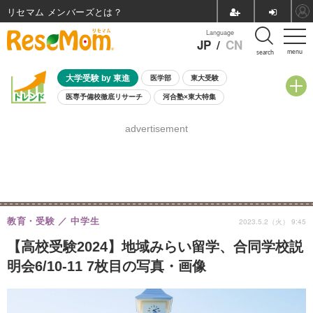
リセマム メンバーズ
Language
JP
/
CN
menu
search
大学受験 by 東進
医学部
東大受験
医専予備校徹底リサーチ
河合塾×東大特集
親子で考える大学選び
高校受験
中学受験
小学校受験
advertisement
共通テスト
夏休み
8月開催学校説明会・相談会
8月開催イベント・WS
全国公立高校 過去問
人気記事
自由研究教材（小学生向け）
自由研究教材（中学生向け）
ランキング
教育・受験
中学生
2023.5.2（火） 9:45
【高校受験2024】地域みらい留学、合同学校説
明会6/10-11 7枚目の写真・画像