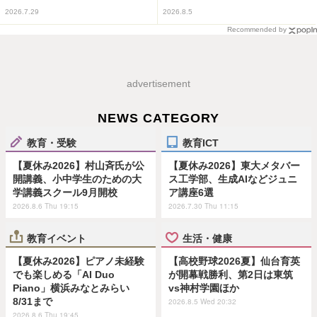
2026.7.29
2026.8.5
Recommended by
advertisement
NEWS CATEGORY
教育・受験
教育ICT
【夏休み2026】村山斉氏が公
【夏休み2026】東大メタバー
開講義、小中学生のための大
ス工学部、生成AIなどジュニ
学講義スクール9月開校
ア講座6選
2026.8.6 Thu 19:15
2026.7.30 Thu 11:15
教育イベント
生活・健康
【夏休み2026】ピアノ未経験
【高校野球2026夏】仙台育英
でも楽しめる「AI Duo
が開幕戦勝利、第2日は東筑
Piano」横浜みなとみらい
vs神村学園ほか
8/31まで
2026.8.5 Wed 20:32
2026.8.6 Thu 19:45