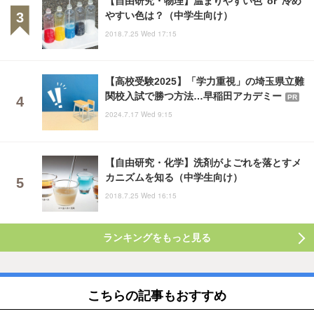
【自由研究・物理】温まりやすい色 or 冷め
やすい色は？（中学生向け）
2018.7.25 Wed 17:15
【高校受験2025】「学力重視」の埼玉県立難
関校入試で勝つ方法…早稲田アカデミー
PR
2024.7.17 Wed 9:15
【自由研究・化学】洗剤がよごれを落とすメ
カニズムを知る（中学生向け）
2018.7.25 Wed 16:15
ランキングをもっと見る
こちらの記事もおすすめ