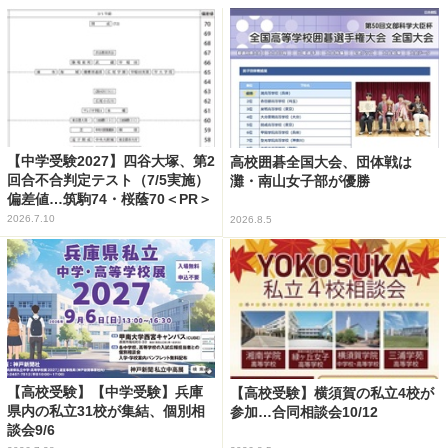
【中学受験2027】四谷大塚、第2
高校囲碁全国大会、団体戦は
回合不合判定テスト（7/5実施）
灘・南山女子部が優勝
偏差値…筑駒74・桜蔭70＜PR＞
2026.7.10
2026.8.5
【高校受験】【中学受験】兵庫
【高校受験】横須賀の私立4校が
県内の私立31校が集結、個別相
参加…合同相談会10/12
談会9/6