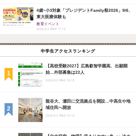
4歳~小3対象「プレジデントFamily祭2026」9/6、
東大医療体験も
教育イベント
2026.8.5 Wed 17:15
中学生アクセスランキング
【高校受験2027】広島叡智学園高、出願開
始…外部募集は22人
2026.8.5 Wed 16:15
龍谷大、瀬田に交流拠点を開設…中高生や地
域住民へ開放
2026.8.5 Wed 15:15