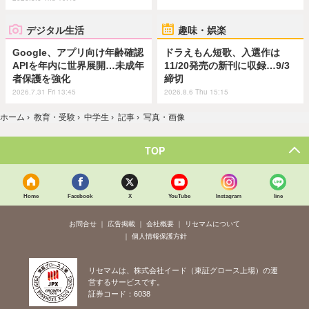
デジタル生活
趣味・娯楽
Google、アプリ向け年齢確認
ドラえもん短歌、入選作は
APIを年内に世界展開…未成年
11/20発売の新刊に収録…9/3
者保護を強化
締切
2026.7.31 Fri 13:45
2026.8.6 Thu 15:15
ホーム
›
教育・受験
›
中学生
›
記事
›
写真・画像
TOP
Home
Facebook
X
YouTube
Instagram
line
お問合せ
広告掲載
会社概要
リセマムについて
個人情報保護方針
リセマムは、株式会社イード（東証グロース上場）の運
営するサービスです。
証券コード：6038