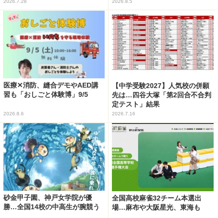
2026.7.28
2026.8.5
医療✕消防、縫合デモやAED講
【中学受験2027】人気校の併願
習も「おしごと体験博」9/5
先は…四谷大塚「第2回合不合判
定テスト」結果
2026.8.6
2026.7.16
砂金甲子園、神戸女学院が優
全国高校麻雀32チーム本選出
勝…全国14校の中高生が腕競う
場…麻布や大阪星光、東海も