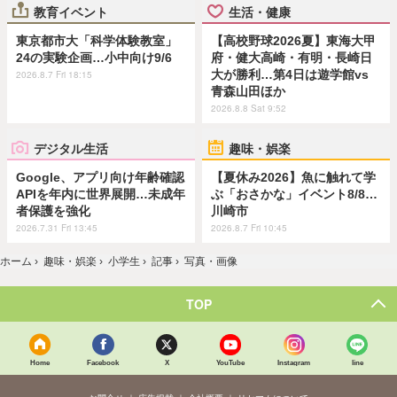
教育イベント
生活・健康
東京都市大「科学体験教室」
【高校野球2026夏】東海大甲
24の実験企画…小中向け9/6
府・健大高崎・有明・長崎日
大が勝利…第4日は遊学館vs
2026.8.7 Fri 18:15
青森山田ほか
2026.8.8 Sat 9:52
デジタル生活
趣味・娯楽
Google、アプリ向け年齢確認
【夏休み2026】魚に触れて学
APIを年内に世界展開…未成年
ぶ「おさかな」イベント8/8…
者保護を強化
川崎市
2026.7.31 Fri 13:45
2026.8.7 Fri 10:45
ホーム
›
趣味・娯楽
›
小学生
›
記事
›
写真・画像
TOP
Home
Facebook
X
YouTube
Instagram
line