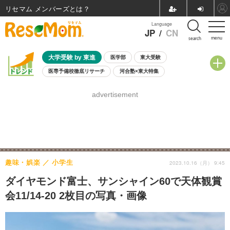
リセマム メンバーズ
Language
JP
/
CN
menu
search
大学受験 by 東進
医学部
東大受験
医専予備校徹底リサーチ
河合塾×東大特集
親子で考える大学選び
高校受験
中学受験
小学校受験
advertisement
共通テスト
夏休み
8月開催学校説明会・相談会
8月開催イベント・WS
全国公立高校 過去問
人気記事
自由研究教材（小学生向け）
自由研究教材（中学生向け）
ランキング
趣味・娯楽
小学生
2023.10.16（月） 9:45
ダイヤモンド富士、サンシャイン60で天体観賞
会11/14-20 2枚目の写真・画像