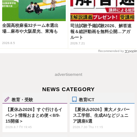
全国高校麻雀32チーム本選出
司法試験予備試験2026、解答速
場…麻布や大阪星光、東海も
報＆総評動画を無料公開…アガ
ルート
2026.8.5
2026.7.21
Recommended by
advertisement
NEWS CATEGORY
教育・受験
教育ICT
【夏休み2026】すぐ行けるイ
【夏休み2026】東大メタバー
ベント情報おまとめ便＜8/9-
ス工学部、生成AIなどジュニ
15開催＞
ア講座6選
2026.8.7 Fri 19:45
2026.7.30 Thu 11:15