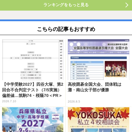
ランキングをもっと見る
こちらの記事もおすすめ
【中学受験2027】四谷大塚、第2
高校囲碁全国大会、団体戦は
回合不合判定テスト（7/5実施）
灘・南山女子部が優勝
偏差値…筑駒74・桜蔭70＜PR＞
2026.7.10
2026.8.5