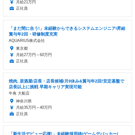
月給21万円
正社員
「まだ間に合う!」未経験からできるシステムエンジニア/昇給
賞与年2回・研修制度充実
AQUARIUS株式会社
東京都
月給27万円～60万円
正社員
焼肉, 居酒屋/店長・店長候補/月9休み&賞与年2回!安定基盤で
店長以上に挑戦 早期キャリア実現可能
牛角 大船店
神奈川県
月給35万円～40万円
正社員
「新生活デビュー応援!」未経験採用枠/ゲームデバッカー/