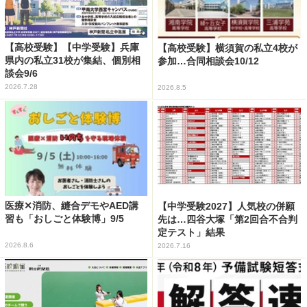
【高校受験】【中学受験】兵庫
【高校受験】横須賀の私立4校が
県内の私立31校が集結、個別相
参加…合同相談会10/12
談会9/6
2026.7.28
2026.8.5
医療✕消防、縫合デモやAED講
【中学受験2027】人気校の併願
習も「おしごと体験博」9/5
先は…四谷大塚「第2回合不合判
定テスト」結果
2026.8.6
2026.7.16