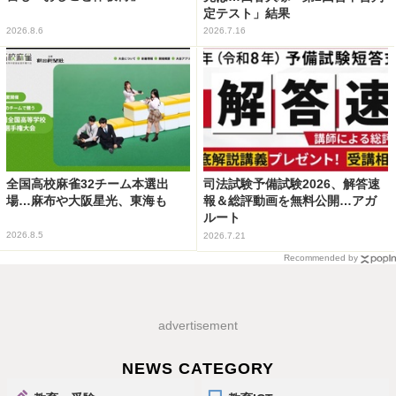
定テスト」結果
2026.8.6
2026.7.16
全国高校麻雀32チーム本選出
司法試験予備試験2026、解答速
場…麻布や大阪星光、東海も
報＆総評動画を無料公開…アガ
ルート
2026.8.5
2026.7.21
Recommended by
advertisement
NEWS CATEGORY