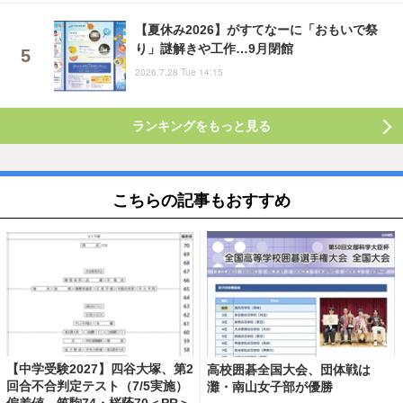
【夏休み2026】がすてなーに「おもいで祭
り」謎解きや工作…9月閉館
2026.7.28 Tue 14:15
ランキングをもっと見る
こちらの記事もおすすめ
【中学受験2027】四谷大塚、第2
高校囲碁全国大会、団体戦は
回合不合判定テスト（7/5実施）
灘・南山女子部が優勝