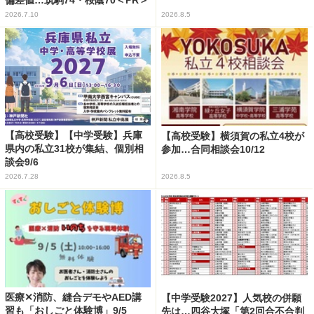
偏差値…筑駒74・桜蔭70＜PR＞
2026.7.10
2026.8.5
【高校受験】【中学受験】兵庫
【高校受験】横須賀の私立4校が
県内の私立31校が集結、個別相
参加…合同相談会10/12
談会9/6
2026.7.28
2026.8.5
医療✕消防、縫合デモやAED講
【中学受験2027】人気校の併願
習も「おしごと体験博」9/5
先は…四谷大塚「第2回合不合判