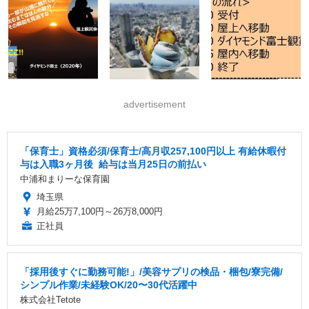
advertisement
「保育士」資格必須/保育士/️高月収257,100円以上 ️有給休暇付
与は入職3ヶ月後 ️ 給与は当月25日の前払い
中浦和まりーな保育園
埼玉県
月給25万7,100円～26万8,000円
正社員
「採用後すぐに勤務可能!」/美容サプリの検品・梱包/寮完備/
シンプル作業/未経験OK/20〜30代活躍中
株式会社Tetote