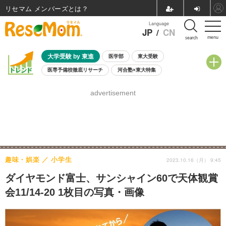
リセマム メンバーズ
Language
JP
/
CN
menu
search
大学受験 by 東進
医学部
東大受験
医専予備校徹底リサーチ
河合塾×東大特集
親子で考える大学選び
高校受験
中学受験
小学校受験
advertisement
共通テスト
夏休み
8月開催学校説明会・相談会
8月開催イベント・WS
全国公立高校 過去問
人気記事
自由研究教材（小学生向け）
自由研究教材（中学生向け）
ランキング
趣味・娯楽
小学生
2023.10.16（月） 9:45
ダイヤモンド富士、サンシャイン60で天体観賞
会11/14-20 1枚目の写真・画像