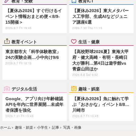
教育・受験
教育ICT
【夏休み2026】すぐ行けるイ
【夏休み2026】東大メタバー
ベント情報おまとめ便＜8/9-
ス工学部、生成AIなどジュニ
15開催＞
ア講座6選
2026.8.7 Fri 19:45
2026.7.30 Thu 11:15
教育イベント
生活・健康
東京都市大「科学体験教室」
【高校野球2026夏】東海大甲
24の実験企画…小中向け9/6
府・健大高崎・有明・長崎日
大が勝利…第4日は遊学館vs
2026.8.7 Fri 18:15
青森山田ほか
2026.8.8 Sat 9:52
デジタル生活
趣味・娯楽
Google、アプリ向け年齢確認
【夏休み2026】魚に触れて学
APIを年内に世界展開…未成年
ぶ「おさかな」イベント8/8…
者保護を強化
川崎市
2026.7.31 Fri 13:45
2026.8.7 Fri 10:45
ホーム
›
趣味・娯楽
›
小学生
›
記事
›
写真・画像