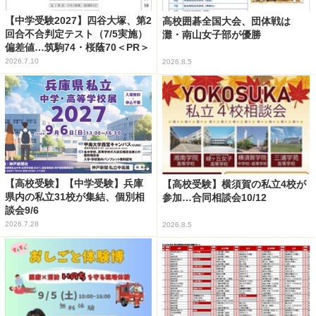
【中学受験2027】四谷大塚、第2
高校囲碁全国大会、団体戦は
回合不合判定テスト（7/5実施）
灘・南山女子部が優勝
偏差値…筑駒74・桜蔭70＜PR＞
2026.7.10
2026.8.5
【高校受験】【中学受験】兵庫
【高校受験】横須賀の私立4校が
県内の私立31校が集結、個別相
参加…合同相談会10/12
談会9/6
2026.7.28
2026.8.5