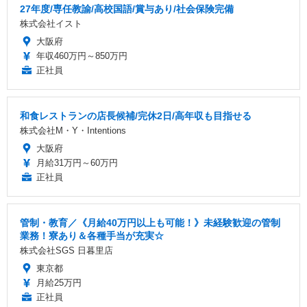
27年度/専任教諭/高校国語/賞与あり/社会保険完備
株式会社イスト
大阪府
年収460万円～850万円
正社員
和食レストランの店長候補/完休2日/高年収も目指せる
株式会社M・Y・Intentions
大阪府
月給31万円～60万円
正社員
管制・教育／《月給40万円以上も可能！》未経験歓迎の管制
業務！寮あり＆各種手当が充実☆
株式会社SGS 日暮里店
東京都
月給25万円
正社員