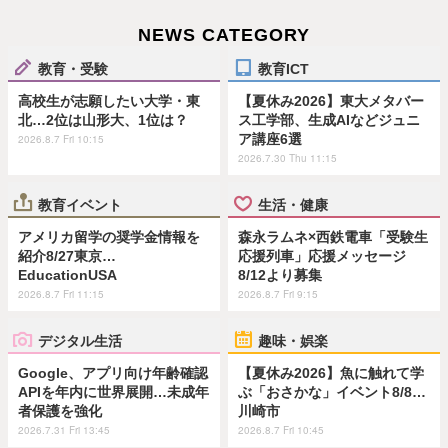
NEWS CATEGORY
教育・受験
教育ICT
高校生が志願したい大学・東
【夏休み2026】東大メタバー
北…2位は山形大、1位は？
ス工学部、生成AIなどジュニ
ア講座6選
2026.8.7 Fri 10:15
2026.7.30 Thu 11:15
教育イベント
生活・健康
アメリカ留学の奨学金情報を
森永ラムネ×西鉄電車「受験生
紹介8/27東京…
応援列車」応援メッセージ
EducationUSA
8/12より募集
2026.8.7 Fri 11:15
2026.8.7 Fri 9:15
デジタル生活
趣味・娯楽
Google、アプリ向け年齢確認
【夏休み2026】魚に触れて学
APIを年内に世界展開…未成年
ぶ「おさかな」イベント8/8…
者保護を強化
川崎市
2026.7.31 Fri 13:45
2026.8.7 Fri 10:45