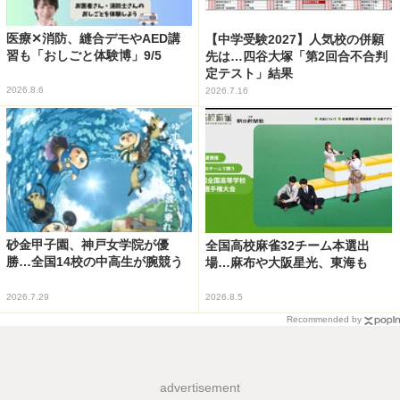
医療✕消防、縫合デモやAED講
【中学受験2027】人気校の併願
習も「おしごと体験博」9/5
先は…四谷大塚「第2回合不合判
定テスト」結果
2026.8.6
2026.7.16
砂金甲子園、神戸女学院が優
全国高校麻雀32チーム本選出
勝…全国14校の中高生が腕競う
場…麻布や大阪星光、東海も
2026.7.29
2026.8.5
Recommended by
advertisement