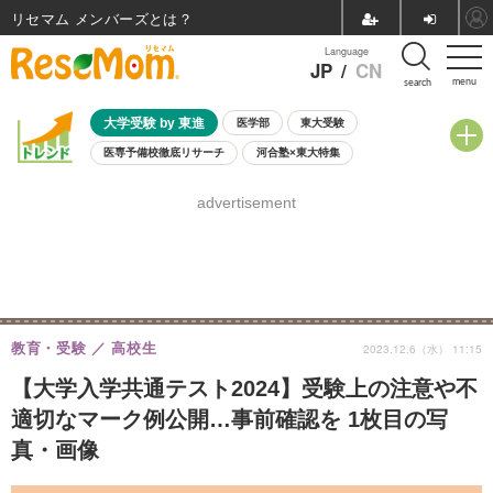
リセマム メンバーズ
Language
JP
/
CN
menu
search
大学受験 by 東進
医学部
東大受験
医専予備校徹底リサーチ
河合塾×東大特集
親子で考える大学選び
高校受験
中学受験
小学校受験
advertisement
共通テスト
夏休み
8月開催学校説明会・相談会
8月開催イベント・WS
全国公立高校 過去問
人気記事
自由研究教材（小学生向け）
自由研究教材（中学生向け）
ランキング
教育・受験
高校生
2023.12.6（水） 11:15
【大学入学共通テスト2024】受験上の注意や不
適切なマーク例公開…事前確認を 1枚目の写
真・画像