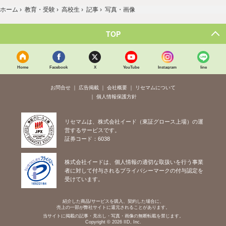
ホーム
›
教育・受験
›
高校生
›
記事
›
写真・画像
TOP
Home
Facebook
X
YouTube
Instagram
line
お問合せ
広告掲載
会社概要
リセマムについて
個人情報保護方針
リセマムは、株式会社イード（東証グロース上場）の運
営するサービスです。
証券コード：6038
株式会社イードは、個人情報の適切な取扱いを行う事業
者に対して付与されるプライバシーマークの付与認定を
受けています。
紹介した商品/サービスを購入、契約した場合に、
売上の一部が弊社サイトに還元されることがあります。
当サイトに掲載の記事・見出し・写真・画像の無断転載を禁じます。
Copyright © 2026 IID, Inc.