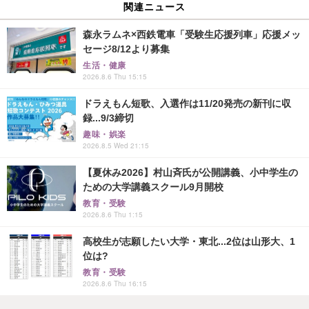
関連ニュース
森永ラムネ×西鉄電車「受験生応援列車」応援メッ
セージ8/12より募集
生活・健康
2026.8.6 Thu 15:15
ドラえもん短歌、入選作は11/20発売の新刊に収
録...9/3締切
趣味・娯楽
2026.8.5 Wed 21:15
【夏休み2026】村山斉氏が公開講義、小中学生の
ための大学講義スクール9月開校
教育・受験
2026.8.6 Thu 1:15
高校生が志願したい大学・東北...2位は山形大、1
位は?
教育・受験
2026.8.6 Thu 16:15