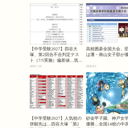
【中学受験2027】四谷大
高校囲碁全国大会、
塚、第2回合不合判定テス
は灘・南山女子部が
ト（7/5実施）偏差値…筑駒
74・桜蔭70＜PR＞
2026.7.10
2026.8.5
【中学受験2027】人気校の
砂金甲子園、神戸女
併願先は…四谷大塚「第2
優勝…全国14校の中