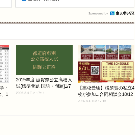
Sponsored by
2019年度 滋賀県公立高校入
試[標準問題 国語・問題]1/7
学・
【高校受験】横須賀の私立4
2026.8.4 Tue 17:11
大、1
校が参加...合同相談会10/12
2026.8.4 Tue 17:15