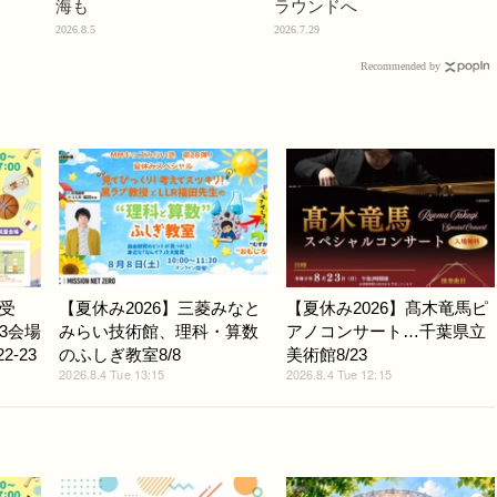
海も
ラウンドへ
2026.8.5
2026.7.29
Recommended by
受
【夏休み2026】三菱みなと
【夏休み2026】髙木竜馬ピ
3会場
みらい技術館、理科・算数
アノコンサート…千葉県立
-23
のふしぎ教室8/8
美術館8/23
2026.8.4 Tue 13:15
2026.8.4 Tue 12:15