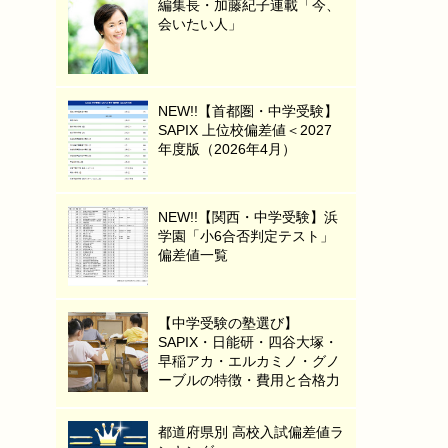
編集長・加藤紀子連載「今、
会いたい人」
NEW!!【首都圏・中学受験】
SAPIX 上位校偏差値＜2027
年度版（2026年4月）
NEW!!【関西・中学受験】浜
学園「小6合否判定テスト」
偏差値一覧
【中学受験の塾選び】
SAPIX・日能研・四谷大塚・
早稲アカ・エルカミノ・グノ
ーブルの特徴・費用と合格力
都道府県別 高校入試偏差値ラ