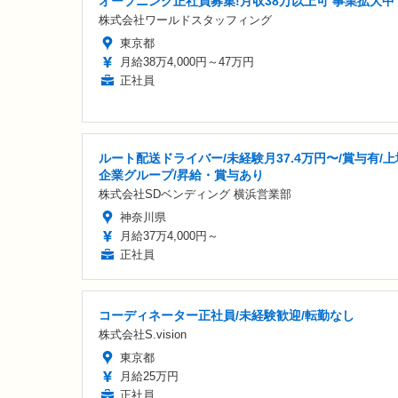
オープニング正社員募集!月収38万以上可 事業拡大中
株式会社ワールドスタッフィング
東京都
月給38万4,000円～47万円
正社員
ルート配送ドライバー/未経験月37.4万円〜/賞与有/上
企業グループ/昇給・賞与あり
株式会社SDベンディング 横浜営業部
神奈川県
月給37万4,000円～
正社員
コーディネーター正社員/未経験歓迎/転勤なし
株式会社S.vision
東京都
月給25万円
正社員