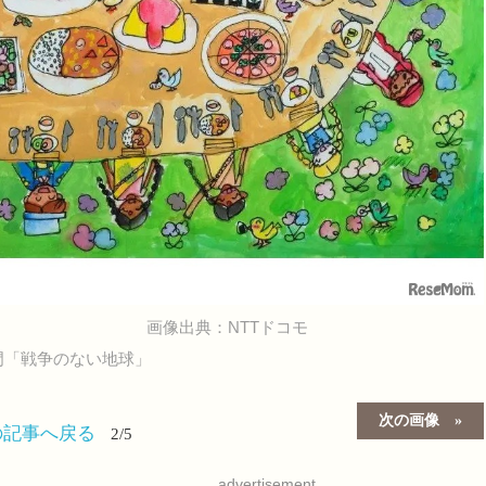
画像出典：NTTドコモ
門「戦争のない地球」
次の画像
の記事へ戻る
2/5
advertisement