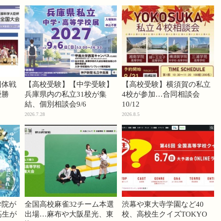
団体戦
【高校受験】【中学受験】
【高校受験】横須賀の私立
優勝
兵庫県内の私立31校が集
4校が参加…合同相談会
結、個別相談会9/6
10/12
2026.7.28
2026.8.5
学院が
全国高校麻雀32チーム本選
渋幕や東大寺学園など40
高生が
出場…麻布や大阪星光、東
校、高校生クイズTOKYO