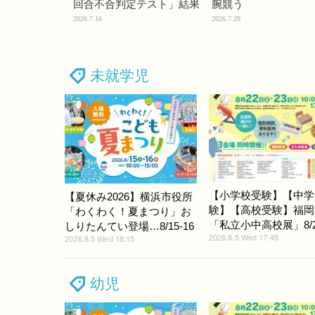
回合不合判定テスト」結果
腕競う
2026.7.16
2026.7.29
未就学児
【小学校受験】【中学
【夏休み2026】横浜市役所
験】【高校受験】福岡
「わくわく！夏まつり」お
「私立小中高校展」8/22
しりたんてい登場…8/15-16
2026.8.5 Wed 17:45
2026.8.5 Wed 18:15
幼児