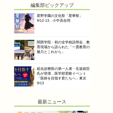
編集部ピックアップ
星野学園の文化祭「星華祭」
9/12-13…小中高合同
関西学院・初の全学校説明会…教
育現場から語られた「一貫教育の
魅力とこれから」
総合診療医の第一人者・生坂政臣
氏が登壇…医学部受験イベント
「医師を目指す君たちへ」東京
9/13
最新ニュース