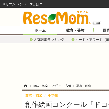
リセマム メンバーズ
ホーム
教育・受験
国
人気記事ランキング
イード・アワード（
ホーム
›
趣味・娯楽
›
小学生
›
記事
›
写真・画像
趣味・娯楽
小学生
創作絵画コンクール「ドコ