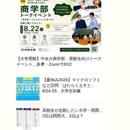
【大学受験】中央大商学部、受験生向けトーク
イベント…多摩・Zoomで8/22
【夏休み2026】マイクロソフト
など訪問「はたらくえすと」
8/24-29…大学生対象
高校生が志願したい大学・関西…
2位は関西大、1位は？