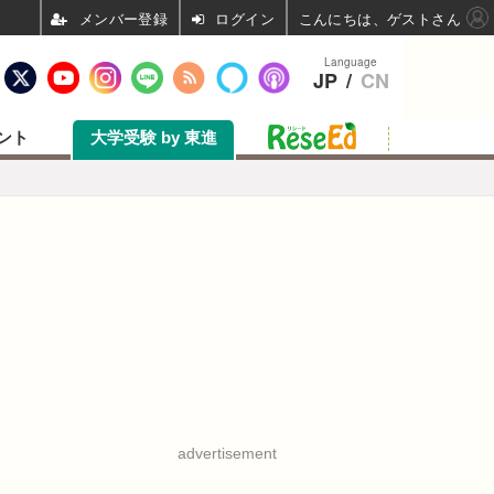
ログイン
こんにちは、ゲストさん
Language
JP
/
CN
ント
大学受験 by 東進
advertisement