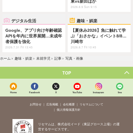
東vs新田ほか
2026.8.9 Sun 9:15
デジタル生活
趣味・娯楽
Google、アプリ向け年齢確認
【夏休み2026】魚に触れて学
APIを年内に世界展開…未成年
ぶ「おさかな」イベント8/8…
者保護を強化
川崎市
2026.7.31 Fri 13:45
2026.8.7 Fri 10:45
ホーム
›
趣味・娯楽
›
未就学児
›
記事
›
写真・画像
TOP
Home
Facebook
X
YouTube
Instagram
line
お問合せ
広告掲載
会社概要
リセマムについて
個人情報保護方針
リセマムは、株式会社イード（東証グロース上場）の運
営するサービスです。