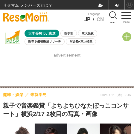
リセマム メンバーズ
Language
JP
/
CN
menu
search
大学受験 by 東進
医学部
東大受験
医専予備校徹底リサーチ
河合塾×東大特集
親子で考える大学選び
高校受験
中学受験
小学校受験
advertisement
共通テスト
夏休み
8月開催学校説明会・相談会
8月開催イベント・WS
全国公立高校 過去問
人気記事
自由研究教材（小学生向け）
自由研究教材（中学生向け）
ランキング
趣味・娯楽
未就学児
2024.1.11（木） 9:45
親子で音楽鑑賞「よちよちひなたぼっこコンサ
ート」横浜2/17 2枚目の写真・画像