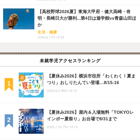
【高校野球2026夏】東海大甲府・健大高崎・有
明・長崎日大が勝利...第4日は遊学館vs青森山田ほ
か
生活・健康
2026.8.7 Fri 15:52
未就学児アクセスランキング
【夏休み2026】横浜市役所「わくわく！夏ま
つり」おしりたんてい登場…8/15-16
2026.8.5 Wed 18:15
【夏休み2026】屋内＆入場無料「TOKYOレ
インボー夏祭り」お台場で8/31まで
2026.7.23 Thu 15:15