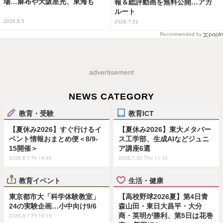
場…麻布や大阪星光、東海も
報＆総評動画を無料公開…アガ
ルート
2026.8.5
2026.7.21
Recommended by
advertisement
NEWS CATEGORY
教育・受験
教育ICT
【夏休み2026】すぐ行けるイ
【夏休み2026】東大メタバー
ベント情報おまとめ便＜8/9-
ス工学部、生成AIなどジュニ
15開催＞
ア講座6選
2026.8.7 Fri 19:45
2026.7.30 Thu 11:15
教育イベント
生活・健康
東京都市大「科学体験教室」
【高校野球2026夏】第4日青
24の実験企画…小中向け9/6
森山田・東日大昌平・大分
商・英明が勝利、第5日は花巻
2026.8.7 Fri 18:15