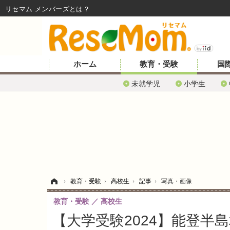
リセマム メンバーズ
ホーム
教育・受験
国
未就学児
小学生
ホーム
›
教育・受験
›
高校生
›
記事
›
写真・画像
教育・受験
高校生
【大学受験2024】能登半