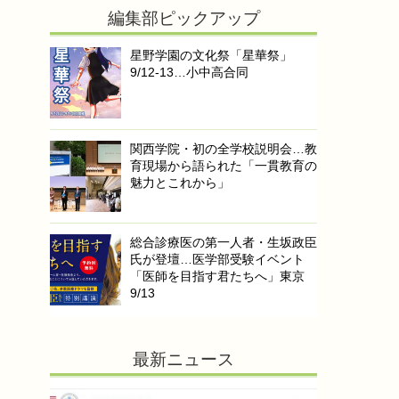
編集部ピックアップ
星野学園の文化祭「星華祭」
9/12-13…小中高合同
関西学院・初の全学校説明会…教
育現場から語られた「一貫教育の
魅力とこれから」
総合診療医の第一人者・生坂政臣
氏が登壇…医学部受験イベント
「医師を目指す君たちへ」東京
9/13
最新ニュース