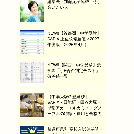
編集長・加藤紀子連載「今、
会いたい人」
NEW!!【首都圏・中学受験】
SAPIX 上位校偏差値＜2027
年度版（2026年4月）
NEW!!【関西・中学受験】浜
学園「小6合否判定テスト」
偏差値一覧
【中学受験の塾選び】
SAPIX・日能研・四谷大塚・
早稲アカ・エルカミノ・グノ
ーブルの特徴・費用と合格力
都道府県別 高校入試偏差値ラ