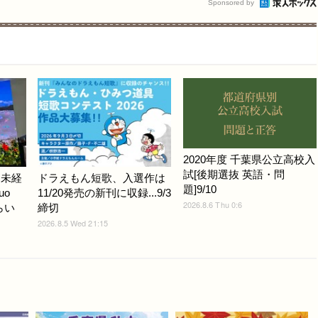
Sponsored by
2020年度 千葉県公立高校入
試[後期選抜 英語・問
ノ未経
ドラえもん短歌、入選作は
題]9/10
uo
11/20発売の新刊に収録...9/3
2026.8.6 Thu 0:6
らい
締切
2026.8.5 Wed 21:15