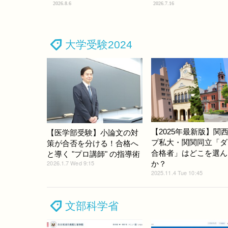
2026.8.6
2026.7.16
大学受験2024
【2025年最新版】関
【医学部受験】小論文の対
プ私大・関関同立「ダ
策が合否を分ける！合格へ
合格者」はどこを選ん
と導く "プロ講師" の指導術
2026.1.7 Wed 9:15
か？
2025.11.4 Tue 10:45
文部科学省