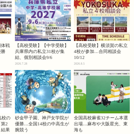
団体戦
【高校受験】【中学受験】
【高校受験】横須賀の私立
優勝
兵庫県内の私立31校が集
4校が参加…合同相談会
結、個別相談会9/6
10/12
2026.7.28
2026.8.5
気校の
砂金甲子園、神戸女学院が
全国高校麻雀32チーム本選
第2
優勝…全国14校の中高生が
出場…麻布や大阪星光、東
」結果
腕競う
海も