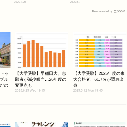
2026.7.29
2026.8.5
Recommended by
西トッ
【大学受験】早稲田大、志
【大学受験】2025年度の東
ブル
願者が減少傾向…26年度の
大合格者、61.7％が関東出
だの
変更点も
身
2025.6.25 Wed 19:15
2025.5.12 Mon 19:45