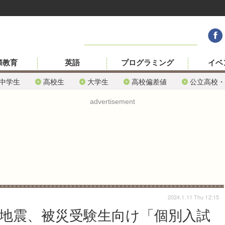
際教育
英語
プログラミング
イベ
中学生
高校生
大学生
高校偏差値
公立高校・
advertisement
2024.1.11 Thu 12:15
島地震、被災受験生向け「個別入試