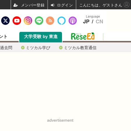
ログイン
こんにちは、ゲストさん
Language
JP
/
CN
ント
大学受験 by 東進
過去問
ミツカル学び
ミツカル教育通信
advertisement