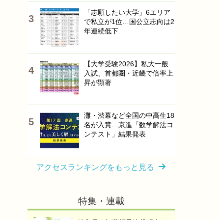
「志願したい大学」6エリア
で私立が1位…国公立志向は2
年連続低下
【大学受験2026】私大一般
入試、首都圏・近畿で倍率上
昇が顕著
灘・渋幕など全国の中高生18
名が入賞…京進「数学解法コ
ンテスト」結果発表
アクセスランキングをもっと見る
特集・連載