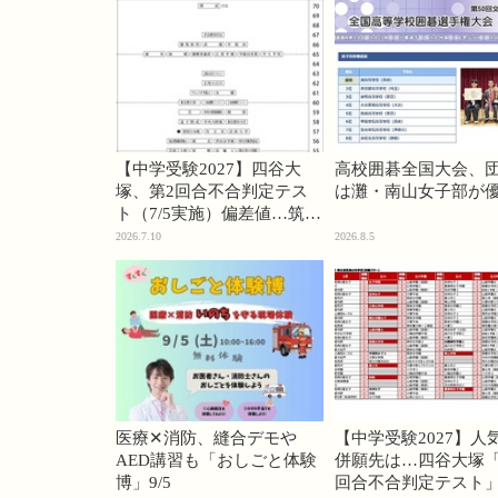
【中学受験2027】四谷大
高校囲碁全国大会、
塚、第2回合不合判定テス
は灘・南山女子部が
ト（7/5実施）偏差値…筑駒
74・桜蔭70＜PR＞
2026.7.10
2026.8.5
医療✕消防、縫合デモや
【中学受験2027】人
AED講習も「おしごと体験
併願先は…四谷大塚「
博」9/5
回合不合判定テスト