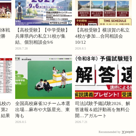
団体戦
【高校受験】【中学受験】
【高校受験】横須賀の私立
優勝
兵庫県内の私立31校が集
4校が参加…合同相談会
結、個別相談会9/6
10/12
2026.7.28
2026.8.5
気校の
全国高校麻雀32チーム本選
司法試験予備試験2026、解
第2
出場…麻布や大阪星光、東
答速報＆総評動画を無料公
」結果
海も
開…アガルート
2026.8.5
2026.7.21
Recommended by