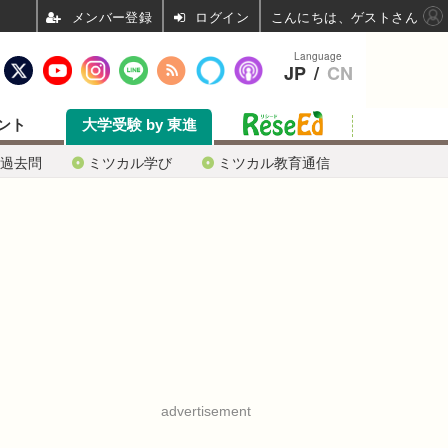
ログイン
こんにちは、ゲストさん
Language
JP
/
CN
ント
大学受験 by 東進
過去問
ミツカル学び
ミツカル教育通信
advertisement