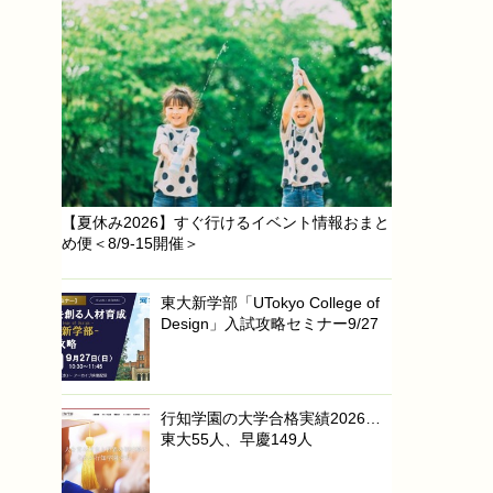
【夏休み2026】すぐ行けるイベント情報おまと
め便＜8/9-15開催＞
東大新学部「UTokyo College of
Design」入試攻略セミナー9/27
行知学園の大学合格実績2026…
東大55人、早慶149人