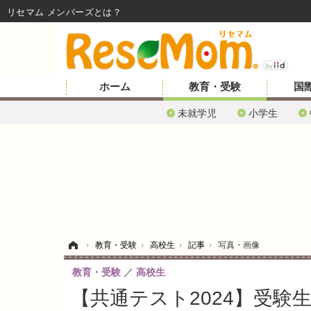
リセマム メンバーズ
ホーム
教育・受験
国
未就学児
小学生
ホーム
›
教育・受験
›
高校生
›
記事
›
写真・画像
教育・受験
高校生
【共通テスト2024】受