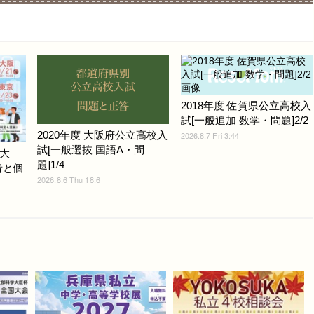
2018年度 佐賀県公立高校入
試[一般追加 数学・問題]2/2
2020年度 大阪府公立高校入
2026.8.7 Fri 3:44
試[一般選抜 国語A・問
大
題]1/4
者と個
2026.8.6 Thu 18:6