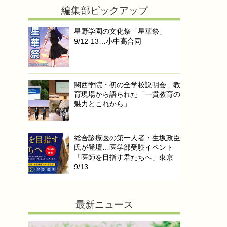
編集部ピックアップ
星野学園の文化祭「星華祭」
9/12-13…小中高合同
関西学院・初の全学校説明会…教
育現場から語られた「一貫教育の
魅力とこれから」
総合診療医の第一人者・生坂政臣
氏が登壇…医学部受験イベント
「医師を目指す君たちへ」東京
9/13
最新ニュース