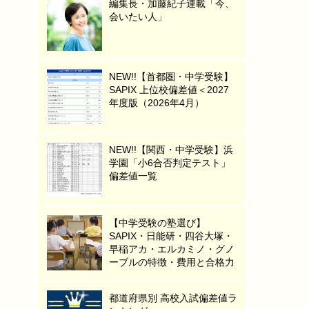
編集長・加藤紀子連載「今、
会いたい人」
NEW!!【首都圏・中学受験】
SAPIX 上位校偏差値＜2027
年度版（2026年4月）
NEW!!【関西・中学受験】浜
学園「小6合否判定テスト」
偏差値一覧
【中学受験の塾選び】
SAPIX・日能研・四谷大塚・
早稲アカ・エルカミノ・グノ
ーブルの特徴・費用と合格力
都道府県別 高校入試偏差値ラ