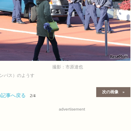
撮影：市原達也
ャンパス）のようす
次の画像
の記事へ戻る
2/4
advertisement