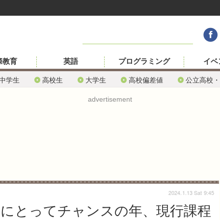
際教育
英語
プログラミング
イベ
中学生
高校生
大学生
高校偏差値
公立高校・
advertisement
2024.1.13 Sat 9:45
験生にとってチャンスの年、現行課程