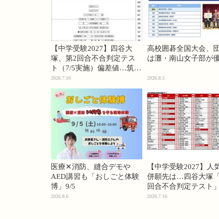
【中学受験2027】四谷大
高校囲碁全国大会、
塚、第2回合不合判定テス
は灘・南山女子部が
ト（7/5実施）偏差値…筑駒
74・桜蔭70＜PR＞
2026.7.10
2026.8.5
医療✕消防、縫合デモや
【中学受験2027】人
AED講習も「おしごと体験
併願先は…四谷大塚「
博」9/5
回合不合判定テスト
2026.8.6
2026.7.16