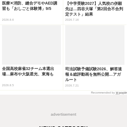
医療✕消防、縫合デモやAED講
【中学受験2027】人気校の併願
習も「おしごと体験博」9/5
先は…四谷大塚「第2回合不合判
定テスト」結果
2026.8.6
2026.7.16
全国高校麻雀32チーム本選出
司法試験予備試験2026、解答速
場…麻布や大阪星光、東海も
報＆総評動画を無料公開…アガ
ルート
2026.8.5
2026.7.21
Recommended by
advertisement