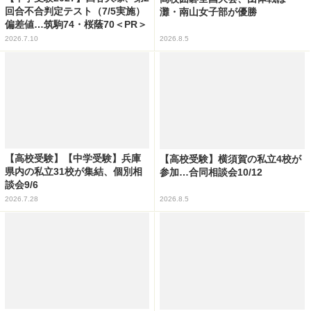
回合不合判定テスト（7/5実施）
灘・南山女子部が優勝
偏差値…筑駒74・桜蔭70＜PR＞
2026.7.10
2026.8.5
【高校受験】【中学受験】兵庫
【高校受験】横須賀の私立4校が
県内の私立31校が集結、個別相
参加…合同相談会10/12
談会9/6
2026.7.28
2026.8.5