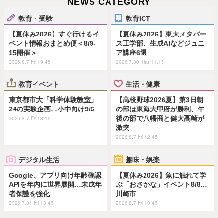
NEWS CATEGORY
教育・受験
教育ICT
【夏休み2026】すぐ行けるイ
【夏休み2026】東大メタバー
ベント情報おまとめ便＜8/9-
ス工学部、生成AIなどジュニ
15開催＞
ア講座6選
2026.8.7 Fri 19:45
2026.7.30 Thu 11:15
教育イベント
生活・健康
東京都市大「科学体験教室」
【高校野球2026夏】第3日朝
24の実験企画…小中向け9/6
の部は東海大甲府が勝利、午
後の部で八幡商と健大高崎が
2026.8.7 Fri 18:15
激突
2026.8.7 Fri 12:45
デジタル生活
趣味・娯楽
Google、アプリ向け年齢確認
【夏休み2026】魚に触れて学
APIを年内に世界展開…未成年
ぶ「おさかな」イベント8/8…
者保護を強化
川崎市
2026.7.31 Fri 13:45
2026.8.7 Fri 10:45