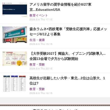
アメリカ留学の奨学金情報を紹介8/27東
京...EducationUSA
教育イベント
2026.8.6 Thu 17:15
森永ラムネ×西鉄電車「受験生応援列車」応援メッ
セージ8/12より募集
生活・健康
2026.8.6 Thu 15:15
【大学受験2027】獨協大、イブニング試験導入...
全国13会場で夕方から試験開始
教育・受験
2026.8.6 Thu 20:15
高校生が志願したい大学・東北...2位は山形大、1
位は?
教育・受験
2026.8.6 Thu 16:15