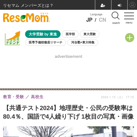
リセマム メンバーズ
Language
JP
/
CN
menu
search
大学受験 by 東進
医学部
東大受験
医専予備校徹底リサーチ
河合塾×東大特集
親子で考える大学選び
高校受験
中学受験
小学校受験
advertisement
共通テスト
夏休み
8月開催学校説明会・相談会
8月開催イベント・WS
全国公立高校 過去問
人気記事
自由研究教材（小学生向け）
自由研究教材（中学生向け）
ランキング
教育・受験
高校生
2024.1.13（土） 17:15
【共通テスト2024】地理歴史・公民の受験率は
80.4％、国語で4人繰り下げ 1枚目の写真・画像