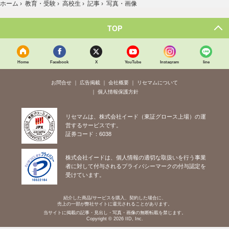
ホーム
›
教育・受験
›
高校生
›
記事
›
写真・画像
TOP
Home
Facebook
X
YouTube
Instagram
line
お問合せ
広告掲載
会社概要
リセマムについて
個人情報保護方針
リセマムは、株式会社イード（東証グロース上場）の運
営するサービスです。
証券コード：6038
株式会社イードは、個人情報の適切な取扱いを行う事業
者に対して付与されるプライバシーマークの付与認定を
受けています。
紹介した商品/サービスを購入、契約した場合に、
売上の一部が弊社サイトに還元されることがあります。
当サイトに掲載の記事・見出し・写真・画像の無断転載を禁じます。
Copyright © 2026 IID, Inc.