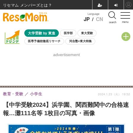
リセマム メンバーズ
Language
JP
/
CN
menu
search
大学受験 by 東進
医学部
東大受験
医専予備校徹底リサーチ
河合塾×東大特集
親子で考える大学選び
高校受験
中学受験
小学校受験
advertisement
共通テスト
夏休み
8月開催学校説明会・相談会
8月開催イベント・WS
全国公立高校 過去問
人気記事
自由研究教材（小学生向け）
自由研究教材（中学生向け）
ランキング
教育・受験
小学生
2024.1.23（火） 19:52
【中学受験2024】浜学園、関西難関中の合格速
報…灘111名等 1枚目の写真・画像