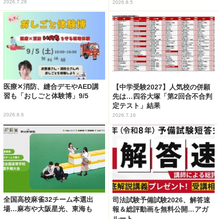
2026.7.28
2026.8.5
医療✕消防、縫合デモやAED講
【中学受験2027】人気校の併願
習も「おしごと体験博」9/5
先は…四谷大塚「第2回合不合判
定テスト」結果
2026.8.6
2026.7.16
全国高校麻雀32チーム本選出
司法試験予備試験2026、解答速
場…麻布や大阪星光、東海も
報＆総評動画を無料公開…アガ
ルート