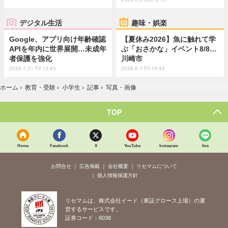
デジタル生活
趣味・娯楽
Google、アプリ向け年齢確認
【夏休み2026】魚に触れて学
APIを年内に世界展開…未成年
ぶ「おさかな」イベント8/8…
者保護を強化
川崎市
2026.7.31 Fri 13:45
2026.8.7 Fri 10:45
ホーム
›
教育・受験
›
小学生
›
記事
›
写真・画像
TOP
Home
Facebook
X
YouTube
Instagram
line
お問合せ
広告掲載
会社概要
リセマムについて
個人情報保護方針
リセマムは、株式会社イード（東証グロース上場）の運
営するサービスです。
証券コード：6038