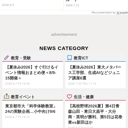
2026.8.5
2026.7.21
Recommended by
advertisement
NEWS CATEGORY
教育・受験
教育ICT
【夏休み2026】すぐ行けるイ
【夏休み2026】東大メタバー
ベント情報おまとめ便＜8/9-
ス工学部、生成AIなどジュニ
15開催＞
ア講座6選
2026.8.7 Fri 19:45
2026.7.30 Thu 11:15
教育イベント
生活・健康
東京都市大「科学体験教室」
【高校野球2026夏】第4日青
24の実験企画…小中向け9/6
森山田・東日大昌平・大分
商・英明が勝利、第5日は花巻
2026.8.7 Fri 18:15
東vs新田ほか
2026.8.9 Sun 9:15