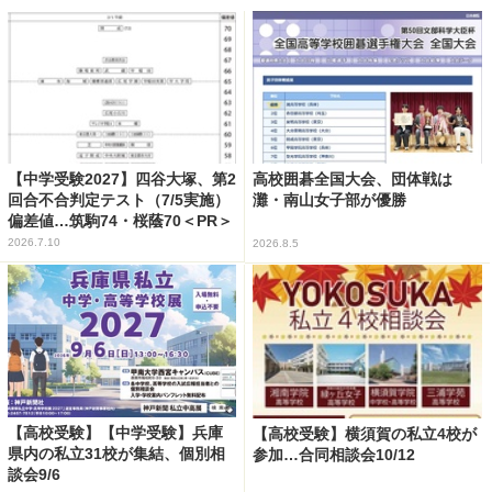
【中学受験2027】四谷大塚、第2
高校囲碁全国大会、団体戦は
回合不合判定テスト（7/5実施）
灘・南山女子部が優勝
偏差値…筑駒74・桜蔭70＜PR＞
2026.7.10
2026.8.5
【高校受験】【中学受験】兵庫
【高校受験】横須賀の私立4校が
県内の私立31校が集結、個別相
参加…合同相談会10/12
談会9/6