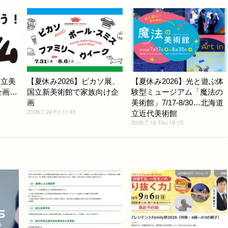
市立美
【夏休み2026】ピカソ展、
【夏休み2026】光と遊ぶ体
企画…
国立新美術館で家族向け企
験型ミュージアム「魔法の
画
美術館」7/17-8/30…北海道
2026.7.24 Fri 11:45
立近代美術館
2026.7.16 Thu 19:15