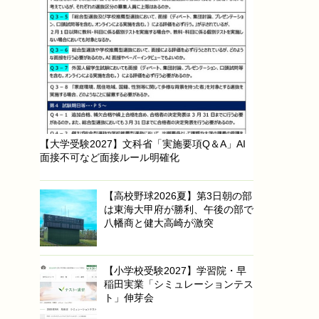
【大学受験2027】文科省「実施要項Q＆A」AI
面接不可など面接ルール明確化
【高校野球2026夏】第3日朝の部
は東海大甲府が勝利、午後の部で
八幡商と健大高崎が激突
【小学校受験2027】学習院・早
稲田実業「シミュレーションテス
ト」伸芽会