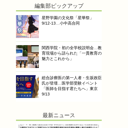
編集部ピックアップ
星野学園の文化祭「星華祭」
9/12-13…小中高合同
関西学院・初の全学校説明会…教
育現場から語られた「一貫教育の
魅力とこれから」
総合診療医の第一人者・生坂政臣
氏が登壇…医学部受験イベント
「医師を目指す君たちへ」東京
9/13
最新ニュース