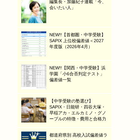
編集長・加藤紀子連載「今、
会いたい人」
NEW!!【首都圏・中学受験】
SAPIX 上位校偏差値＜2027
年度版（2026年4月）
NEW!!【関西・中学受験】浜
学園「小6合否判定テスト」
偏差値一覧
【中学受験の塾選び】
SAPIX・日能研・四谷大塚・
早稲アカ・エルカミノ・グノ
ーブルの特徴・費用と合格力
都道府県別 高校入試偏差値ラ