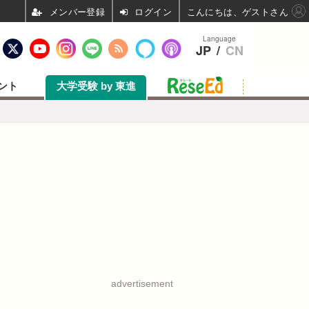
ログイン
こんにちは、ゲストさん
Language
JP
/
CN
ント
大学受験 by 東進
advertisement