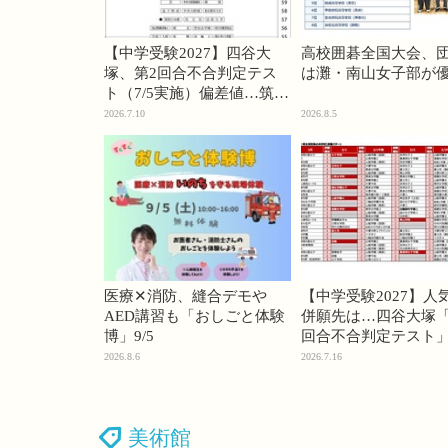
【中学受験2027】四谷大
高校囲碁全国大会、
塚、第2回合不合判定テス
は灘・南山女子部が
ト（7/5実施）偏差値…筑駒
74・桜蔭70＜PR＞
2026.7.10
2026.8.5
医療✕消防、縫合デモや
【中学受験2027】人
AED講習も「おしごと体験
併願先は…四谷大塚「
博」9/5
回合不合判定テスト
2026.8.6
2026.7.16
美術館