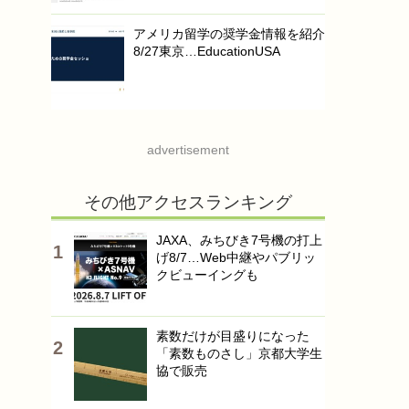
アメリカ留学の奨学金情報を紹介
8/27東京…EducationUSA
advertisement
その他アクセスランキング
JAXA、みちびき7号機の打上
げ8/7…Web中継やパブリッ
クビューイングも
素数だけが目盛りになった
「素数ものさし」京都大学生
協で販売