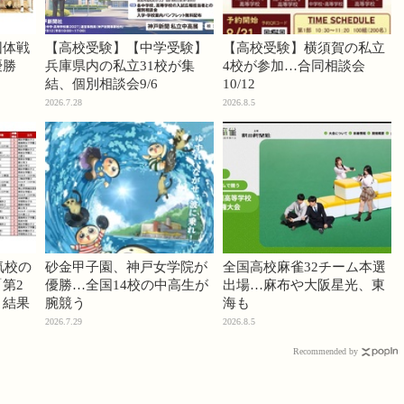
団体戦
【高校受験】【中学受験】
【高校受験】横須賀の私立
優勝
兵庫県内の私立31校が集
4校が参加…合同相談会
結、個別相談会9/6
10/12
2026.7.28
2026.8.5
気校の
砂金甲子園、神戸女学院が
全国高校麻雀32チーム本選
第2
優勝…全国14校の中高生が
出場…麻布や大阪星光、東
」結果
腕競う
海も
2026.7.29
2026.8.5
Recommended by