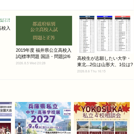
高校入
2019年度 福井県公立高校入
試[標準問題 国語・問題]2/6
高校生が志願したい大学・
2026.8.5 Wed 20:28
東北...2位は山形大、1位は?
2026.8.6 Thu 16:15