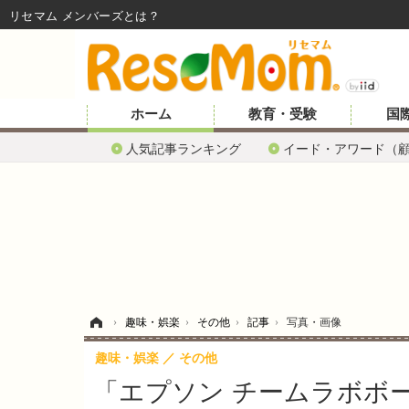
リセマム メンバーズ
ホーム
教育・受験
国
人気記事ランキング
イード・アワード（
ホーム
›
趣味・娯楽
›
その他
›
記事
›
写真・画像
趣味・娯楽
その他
「エプソン チームラボボー