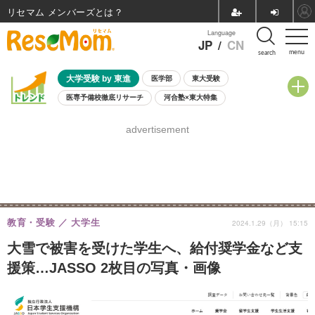
リセマム メンバーズ
Language
JP
/
CN
menu
search
大学受験 by 東進
医学部
東大受験
医専予備校徹底リサーチ
河合塾×東大特集
親子で考える大学選び
高校受験
中学受験
小学校受験
advertisement
共通テスト
夏休み
8月開催学校説明会・相談会
8月開催イベント・WS
全国公立高校 過去問
人気記事
自由研究教材（小学生向け）
自由研究教材（中学生向け）
ランキング
教育・受験
大学生
2024.1.29（月） 15:15
大雪で被害を受けた学生へ、給付奨学金など支
援策…JASSO 2枚目の写真・画像