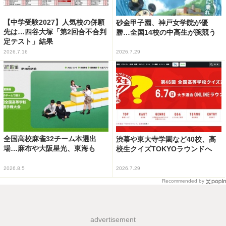
【中学受験2027】人気校の併願
砂金甲子園、神戸女学院が優
先は…四谷大塚「第2回合不合判
勝…全国14校の中高生が腕競う
定テスト」結果
2026.7.16
2026.7.29
全国高校麻雀32チーム本選出
渋幕や東大寺学園など40校、高
場…麻布や大阪星光、東海も
校生クイズTOKYOラウンドへ
2026.8.5
2026.7.29
Recommended by
advertisement