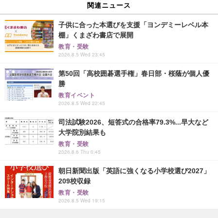
関連ニュース
子供に合った本選びを支援「ヨンデミーレベル本
棚」くまざわ書店で展開
教育・受験
2026.8.5 Wed 23:45
第50回「高校囲碁選手権」春日部・桜蔭が個人優
勝
教育イベント
2026.8.5 Wed 22:45
司法試験2026、短答式の合格率79.3%...早大など
大学院別結果も
教育・受験
2026.8.6 Thu 0:45
朝日新聞出版「英語に強くなる小学校選び2027」
209校収録
教育・受験
2026.8.5 Wed 19:15