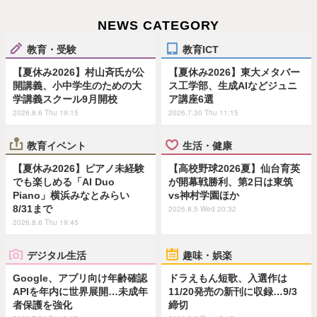
NEWS CATEGORY
教育・受験
教育ICT
【夏休み2026】村山斉氏が公
【夏休み2026】東大メタバー
開講義、小中学生のための大
ス工学部、生成AIなどジュニ
学講義スクール9月開校
ア講座6選
2026.8.6 Thu 19:15
2026.7.30 Thu 11:15
教育イベント
生活・健康
【夏休み2026】ピアノ未経験
【高校野球2026夏】仙台育英
でも楽しめる「AI Duo
が開幕戦勝利、第2日は東筑
Piano」横浜みなとみらい
vs神村学園ほか
8/31まで
2026.8.5 Wed 20:32
2026.8.6 Thu 19:45
デジタル生活
趣味・娯楽
Google、アプリ向け年齢確認
ドラえもん短歌、入選作は
APIを年内に世界展開…未成年
11/20発売の新刊に収録…9/3
者保護を強化
締切