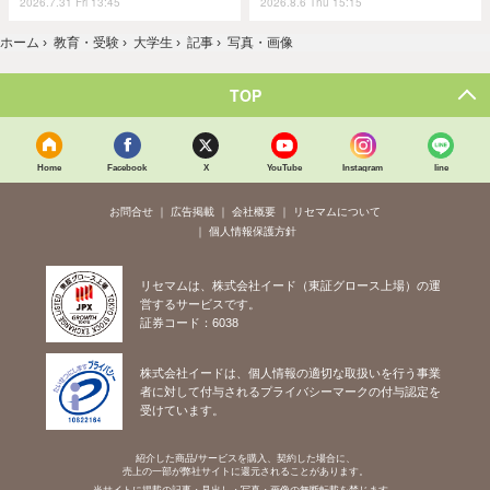
2026.7.31 Fri 13:45
2026.8.6 Thu 15:15
ホーム
›
教育・受験
›
大学生
›
記事
›
写真・画像
TOP
Home
Facebook
X
YouTube
Instagram
line
お問合せ
広告掲載
会社概要
リセマムについて
個人情報保護方針
リセマムは、株式会社イード（東証グロース上場）の運
営するサービスです。
証券コード：6038
株式会社イードは、個人情報の適切な取扱いを行う事業
者に対して付与されるプライバシーマークの付与認定を
受けています。
紹介した商品/サービスを購入、契約した場合に、
売上の一部が弊社サイトに還元されることがあります。