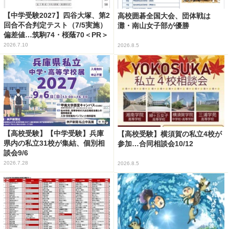
【中学受験2027】四谷大塚、第2
高校囲碁全国大会、団体戦は
回合不合判定テスト（7/5実施）
灘・南山女子部が優勝
偏差値…筑駒74・桜蔭70＜PR＞
2026.7.10
2026.8.5
【高校受験】【中学受験】兵庫
【高校受験】横須賀の私立4校が
県内の私立31校が集結、個別相
参加…合同相談会10/12
談会9/6
2026.7.28
2026.8.5