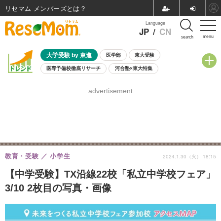
リセマム メンバーズ
Language
JP
/
CN
menu
search
大学受験 by 東進
医学部
東大受験
医専予備校徹底リサーチ
河合塾×東大特集
親子で考える大学選び
高校受験
中学受験
小学校受験
advertisement
共通テスト
夏休み
8月開催学校説明会・相談会
8月開催イベント・WS
全国公立高校 過去問
人気記事
自由研究教材（小学生向け）
自由研究教材（中学生向け）
ランキング
教育・受験
小学生
2024.1.30（火） 18:15
【中学受験】TX沿線22校「私立中学校フェア」
3/10 2枚目の写真・画像