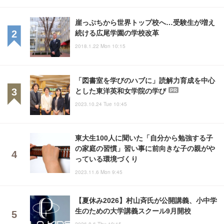
崖っぷちから世界トップ校へ…受験生が増え
続ける広尾学園の学校改革
2018.1.22 Mon 10:15
「図書室を学びのハブに」読解力育成を中心
とした東洋英和女学院の学び
PR
2023.10.24 Tue 10:45
東大生100人に聞いた「自分から勉強する子
の家庭の習慣」習い事に前向きな子の親がや
っている環境づくり
2023.11.6 Mon 9:45
【夏休み2026】村山斉氏が公開講義、小中学
生のための大学講義スクール9月開校
2026.8.6 Thu 19:15