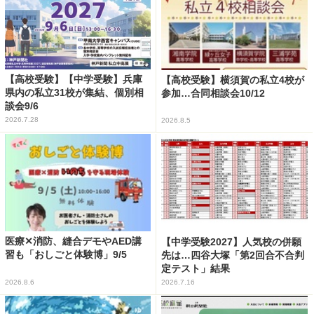
【高校受験】【中学受験】兵庫
【高校受験】横須賀の私立4校が
県内の私立31校が集結、個別相
参加…合同相談会10/12
談会9/6
2026.7.28
2026.8.5
医療✕消防、縫合デモやAED講
【中学受験2027】人気校の併願
習も「おしごと体験博」9/5
先は…四谷大塚「第2回合不合判
定テスト」結果
2026.8.6
2026.7.16