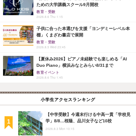
ための大学講義スクール9月開校
教育・受験
2026.8.6 Thu 1:15
子供に合った本選びを支援「ヨンデミーレベル本
棚」くまざわ書店で展開
教育・受験
2026.8.5 Wed 23:45
【夏休み2026】ピアノ未経験でも楽しめる「AI
Duo Piano」横浜みなとみらい8/31まで
教育イベント
2026.8.6 Thu 1:45
小学生アクセスランキング
【中学受験】今週末行ける中高一貫「学校見
学」8/8…桜蔭、品川女子など10校
2026.8.3 Mon 10:15