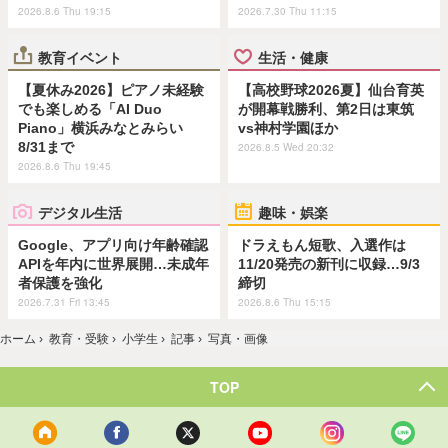
2026.8.6 Thu 19:15
2026.7.30 Thu 11:15
教育イベント
生活・健康
【夏休み2026】ピアノ未経験
【高校野球2026夏】仙台育英
でも楽しめる「AI Duo
が開幕戦勝利、第2日は東筑
Piano」横浜みなとみらい
vs神村学園ほか
8/31まで
2026.8.5 Wed 20:32
2026.8.6 Thu 19:45
デジタル生活
趣味・娯楽
Google、アプリ向け年齢確認
ドラえもん短歌、入選作は
APIを年内に世界展開…未成年
11/20発売の新刊に収録…9/3
者保護を強化
締切
2026.7.31 Fri 13:45
2026.8.6 Thu 15:15
ホーム
›
教育・受験
›
小学生
›
記事
›
写真・画像
TOP