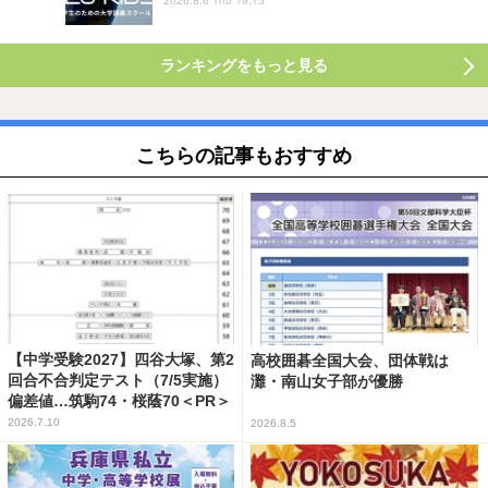
ランキングをもっと見る
こちらの記事もおすすめ
【中学受験2027】四谷大塚、第2
高校囲碁全国大会、団体戦は
回合不合判定テスト（7/5実施）
灘・南山女子部が優勝
偏差値…筑駒74・桜蔭70＜PR＞
2026.7.10
2026.8.5