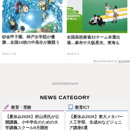
砂金甲子園、神戸女学院が優
全国高校麻雀32チーム本選出
勝…全国14校の中高生が腕競う
場…麻布や大阪星光、東海も
2026.7.29
2026.8.5
Recommended by
advertisement
NEWS CATEGORY
教育・受験
教育ICT
【夏休み2026】村山斉氏が公
【夏休み2026】東大メタバー
開講義、小中学生のための大
ス工学部、生成AIなどジュニ
学講義スクール9月開校
ア講座6選