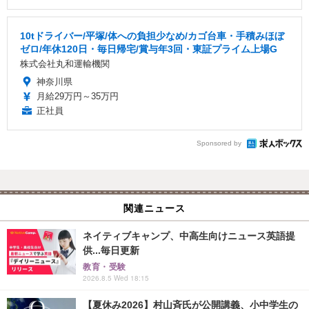
10tドライバー/平塚/体への負担少なめ/カゴ台車・手積みほぼ
ゼロ/年休120日・毎日帰宅/賞与年3回・東証プライム上場G
株式会社丸和運輸機関
神奈川県
月給29万円～35万円
正社員
Sponsored by
関連ニュース
ネイティブキャンプ、中高生向けニュース英語提
供...毎日更新
教育・受験
2026.8.5 Wed 18:15
【夏休み2026】村山斉氏が公開講義、小中学生の