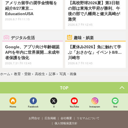
アメリカ留学の奨学金情報を
【高校野球2026夏】第3日朝
紹介8/27東京…
の部は東海大甲府が勝利、午
EducationUSA
後の部で八幡商と健大高崎が
激突
2026.8.7 Fri 11:15
2026.8.7 Fri 12:45
デジタル生活
趣味・娯楽
Google、アプリ向け年齢確認
【夏休み2026】魚に触れて学
APIを年内に世界展開…未成年
ぶ「おさかな」イベント8/8…
者保護を強化
川崎市
2026.7.31 Fri 13:45
2026.8.7 Fri 10:45
ホーム
›
教育・受験
›
高校生
›
記事
›
写真・画像
TOP
Home
Facebook
X
YouTube
Instagram
line
お問合せ
広告掲載
会社概要
リセマムについて
個人情報保護方針