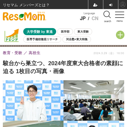
リセマム メンバーズ
Language
JP
/
CN
menu
search
大学受験 by 東進
医学部
東大受験
医専予備校徹底リサーチ
河合塾×東大特集
親子で考える大学選び
高校受験
中学受験
小学校受験
教育・受験
高校生
2024.3.29（金） 16:00
共通テスト
夏休み
8月開催学校説明会・相談会
8月開催イベント・WS
全国公立高校 過去問
人気記事
駿台から巣立つ、2024年度東大合格者の素顔に
自由研究教材（小学生向け）
自由研究教材（中学生向け）
ランキング
迫る 1枚目の写真・画像