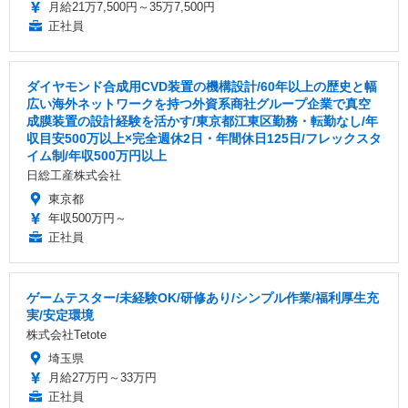
月給21万7,500円～35万7,500円
正社員
ダイヤモンド合成用CVD装置の機構設計/60年以上の歴史と幅
広い海外ネットワークを持つ外資系商社グループ企業で真空
成膜装置の設計経験を活かす/東京都江東区勤務・転勤なし/年
収目安500万以上×完全週休2日・年間休日125日/フレックスタ
イム制/年収500万円以上
日総工産株式会社
東京都
年収500万円～
正社員
ゲームテスター/未経験OK/研修あり/シンプル作業/福利厚生充
実/安定環境
株式会社Tetote
埼玉県
月給27万円～33万円
正社員