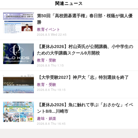
関連ニュース
第50回「高校囲碁選手権」春日部・桜蔭が個人優
勝
教育イベント
2026.8.5 Wed 22:45
【夏休み2026】村山斉氏が公開講義、小中学生の
ための大学講義スクール9月開校
教育・受験
2026.8.6 Thu 1:15
【大学受験2027】神戸大「志」特別選抜を終了
教育・受験
2026.8.6 Thu 19:15
【夏休み2026】魚に触れて学ぶ「おさかな」イベ
ント8/8...川崎市
趣味・娯楽
2026.8.6 Thu 16:45