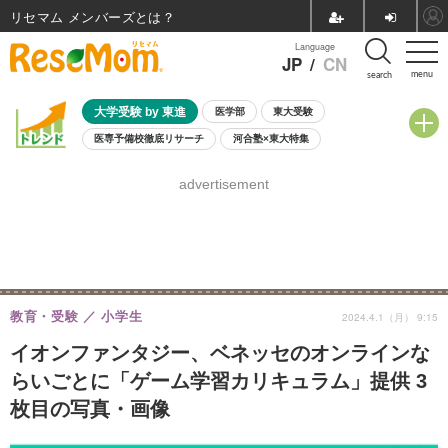
リセマム メンバーズ
Language
JP
/
CN
menu
search
大学受験 by 東進
医学部
東大受験
医専予備校徹底リサーチ
河合塾×東大特集
親子で考える大学選び
高校受験
中学受験
小学校受験
advertisement
共通テスト
夏休み
8月開催学校説明会・相談会
8月開催イベント・WS
全国公立高校 過去問
人気記事
自由研究教材（小学生向け）
自由研究教材（中学生向け）
ランキング
教育・受験
小学生
2024.4.1（月） 9:15
イオンファンタジー、ベネッセのオンラインな
らいごとに「ゲーム学習カリキュラム」提供 3
枚目の写真・画像