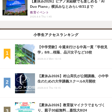
【夏休み2026】ピアノ未経験でも楽しめる「AI
Duo Piano」横浜みなとみらい8/31まで
教育イベント
2026.8.6 Thu 1:45
小学生アクセスランキング
【中学受験】今週末行ける中高一貫「学校見
学」8/8…桜蔭、品川女子など10校
2026.8.3 Mon 10:15
【夏休み2026】村山斉氏が公開講義、小中学
生のための大学講義スクール9月開校
2026.8.6 Thu 19:15
【夏休み2026】教育版マイクラでまちづく
り、親子30組無料…嘉悦大8/24