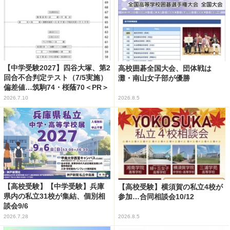
【中学受験2027】四谷大塚、第2
高校囲碁全国大会、団体戦は
回合不合判定テスト（7/5実施）
灘・南山女子部が優勝
偏差値…筑駒74・桜蔭70＜PR＞
2026.7.10
2026.8.5
【高校受験】【中学受験】兵庫
【高校受験】横須賀の私立4校が
県内の私立31校が集結、個別相
参加…合同相談会10/12
談会9/6
2026.7.28
2026.8.5