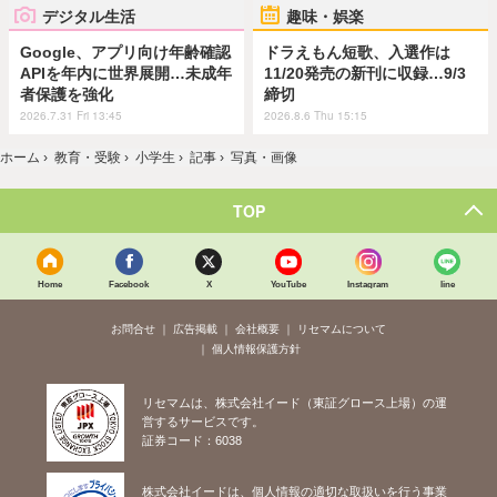
デジタル生活
趣味・娯楽
Google、アプリ向け年齢確認
ドラえもん短歌、入選作は
APIを年内に世界展開…未成年
11/20発売の新刊に収録…9/3
者保護を強化
締切
2026.7.31 Fri 13:45
2026.8.6 Thu 15:15
ホーム
›
教育・受験
›
小学生
›
記事
›
写真・画像
TOP
Home
Facebook
X
YouTube
Instagram
line
お問合せ
広告掲載
会社概要
リセマムについて
個人情報保護方針
リセマムは、株式会社イード（東証グロース上場）の運
営するサービスです。
証券コード：6038
株式会社イードは、個人情報の適切な取扱いを行う事業