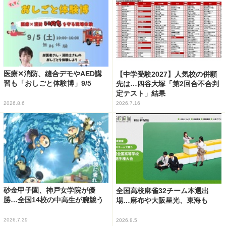
医療✕消防、縫合デモやAED講
【中学受験2027】人気校の併願
習も「おしごと体験博」9/5
先は…四谷大塚「第2回合不合判
定テスト」結果
2026.8.6
2026.7.16
砂金甲子園、神戸女学院が優
全国高校麻雀32チーム本選出
勝…全国14校の中高生が腕競う
場…麻布や大阪星光、東海も
2026.7.29
2026.8.5