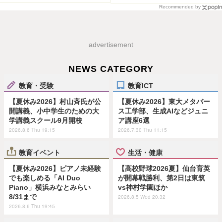
Recommended by
advertisement
NEWS CATEGORY
教育・受験
教育ICT
【夏休み2026】村山斉氏が公
【夏休み2026】東大メタバー
開講義、小中学生のための大
ス工学部、生成AIなどジュニ
学講義スクール9月開校
ア講座6選
2026.8.6 Thu 19:15
2026.7.30 Thu 11:15
教育イベント
生活・健康
【夏休み2026】ピアノ未経験
【高校野球2026夏】仙台育英
でも楽しめる「AI Duo
が開幕戦勝利、第2日は東筑
Piano」横浜みなとみらい
vs神村学園ほか
8/31まで
2026.8.5 Wed 20:32
2026.8.6 Thu 19:45