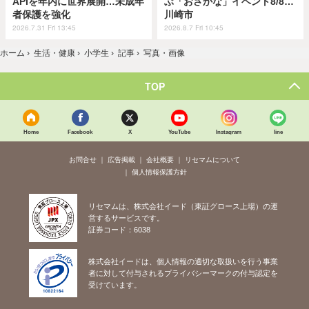
APIを年内に世界展開…未成年
ぶ「おさかな」イベント8/8…
者保護を強化
川崎市
2026.7.31 Fri 13:45
2026.8.7 Fri 10:45
ホーム
›
生活・健康
›
小学生
›
記事
›
写真・画像
TOP
Home
Facebook
X
YouTube
Instagram
line
お問合せ
広告掲載
会社概要
リセマムについて
個人情報保護方針
リセマムは、株式会社イード（東証グロース上場）の運
営するサービスです。
証券コード：6038
株式会社イードは、個人情報の適切な取扱いを行う事業
者に対して付与されるプライバシーマークの付与認定を
受けています。