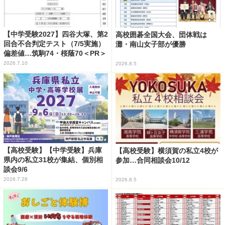
【中学受験2027】四谷大塚、第2
高校囲碁全国大会、団体戦は
回合不合判定テスト（7/5実施）
灘・南山女子部が優勝
偏差値…筑駒74・桜蔭70＜PR＞
2026.7.10
2026.8.5
【高校受験】【中学受験】兵庫
【高校受験】横須賀の私立4校が
県内の私立31校が集結、個別相
参加…合同相談会10/12
談会9/6
2026.7.28
2026.8.5