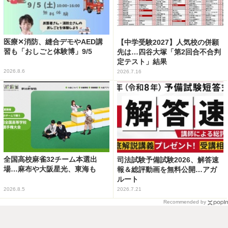
医療✕消防、縫合デモやAED講
【中学受験2027】人気校の併願
習も「おしごと体験博」9/5
先は…四谷大塚「第2回合不合判
定テスト」結果
2026.8.6
2026.7.16
全国高校麻雀32チーム本選出
司法試験予備試験2026、解答速
場…麻布や大阪星光、東海も
報＆総評動画を無料公開…アガ
ルート
2026.8.5
2026.7.21
Recommended by