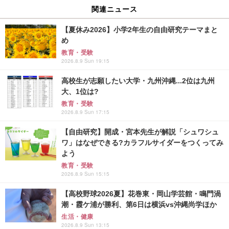
関連ニュース
【夏休み2026】小学2年生の自由研究テーマまと
め
教育・受験
2026.8.9 Sun 19:15
高校生が志願したい大学・九州沖縄...2位は九州
大、1位は?
教育・受験
2026.8.9 Sun 17:15
【自由研究】開成・宮本先生が解説「シュワシュ
ワ」はなぜできる?カラフルサイダーをつくってみ
よう
教育・受験
2026.8.9 Sun 15:15
【高校野球2026夏】花巻東・岡山学芸館・鳴門渦
潮・霞ケ浦が勝利、第6日は横浜vs沖縄尚学ほか
生活・健康
2026.8.9 Sun 13:15