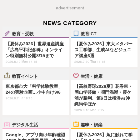
advertisement
NEWS CATEGORY
教育・受験
教育ICT
【夏休み2026】世界遺産講座
【夏休み2026】東大メタバー
「広島平和記念碑」オンライ
ス工学部、生成AIなどジュニ
ン特別無料公開8/15まで
ア講座6選
2026.8.10 Mon 14:15
2026.7.30 Thu 11:15
教育イベント
生活・健康
東京都市大「科学体験教室」
【高校野球2026夏】花巻東・
24の実験企画…小中向け9/6
岡山学芸館・鳴門渦潮・霞ケ
浦が勝利、第6日は横浜vs沖
2026.8.7 Fri 18:15
縄尚学ほか
2026.8.10 Mon 7:15
デジタル生活
趣味・娯楽
Google、アプリ向け年齢確認
【夏休み2026】魚に触れて学