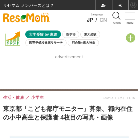
リセマム メンバーズ
Language
JP
/
CN
menu
search
大学受験 by 東進
医学部
東大受験
医専予備校徹底リサーチ
河合塾×東大特集
親子で考える大学選び
高校受験
中学受験
小学校受験
advertisement
共通テスト
夏休み
8月開催学校説明会・相談会
8月開催イベント・WS
全国公立高校 過去問
人気記事
自由研究教材（小学生向け）
自由研究教材（中学生向け）
ランキング
生活・健康
小学生
2024.5.1（水） 14:15
東京都「こども都庁モニター」募集、都内在住
の小中高生と保護者 4枚目の写真・画像