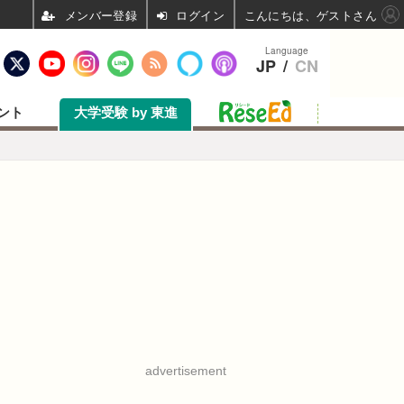
ログイン
こんにちは、ゲストさん
Language
JP
/
CN
ント
大学受験 by 東進
advertisement