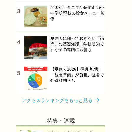
全国初、タニタが長岡市の小
中学校87校の給食メニュー監
修
夏休みに知っておきたい「補
導」の基礎知識…学校通知で
わが子の進路に影響も
【夏休み2026】保護者7割
「昼食準備」が負担、猛暑で
外遊び制限も
アクセスランキングをもっと見る
特集・連載