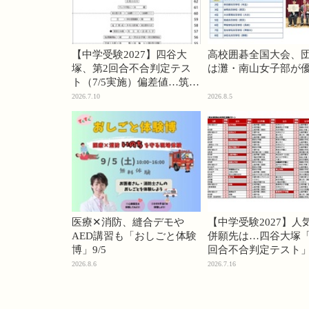
【中学受験2027】四谷大
高校囲碁全国大会、
塚、第2回合不合判定テス
は灘・南山女子部が
ト（7/5実施）偏差値…筑駒
74・桜蔭70＜PR＞
2026.7.10
2026.8.5
医療✕消防、縫合デモや
【中学受験2027】人
AED講習も「おしごと体験
併願先は…四谷大塚「
博」9/5
回合不合判定テスト
2026.8.6
2026.7.16