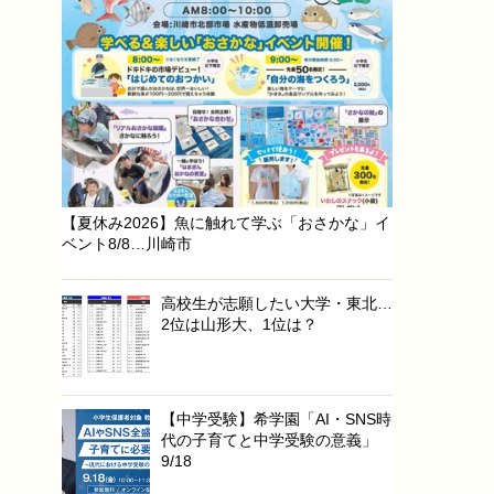
【夏休み2026】魚に触れて学ぶ「おさかな」イ
ベント8/8…川崎市
高校生が志願したい大学・東北…
2位は山形大、1位は？
【中学受験】希学園「AI・SNS時
代の子育てと中学受験の意義」
9/18