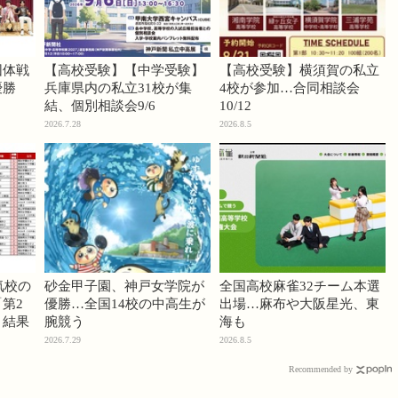
団体戦
【高校受験】【中学受験】
【高校受験】横須賀の私立
優勝
兵庫県内の私立31校が集
4校が参加…合同相談会
結、個別相談会9/6
10/12
2026.7.28
2026.8.5
気校の
砂金甲子園、神戸女学院が
全国高校麻雀32チーム本選
第2
優勝…全国14校の中高生が
出場…麻布や大阪星光、東
」結果
腕競う
海も
2026.7.29
2026.8.5
Recommended by