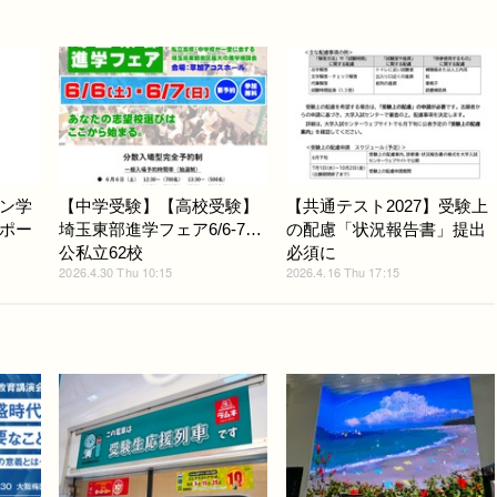
ン学
【中学受験】【高校受験】
【共通テスト2027】受験上
ポー
埼玉東部進学フェア6/6-7…
の配慮「状況報告書」提出
公私立62校
必須に
2026.4.30 Thu 10:15
2026.4.16 Thu 17:15