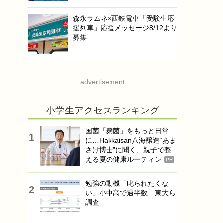
森永ラムネ×西鉄電車「受験生応
援列車」応援メッセージ8/12より
募集
advertisement
小学生アクセスランキング
国菌「麹菌」をもっと日常
に…Hakkaisan八海醸造“あま
さけ博士”に聞く、親子で整
える夏の健康ルーティン
PR
勉強の動機「叱られたくな
い」小中高で過半数…東大ら
調査