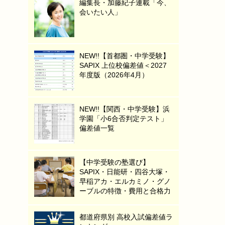
編集長・加藤紀子連載「今、
会いたい人」
NEW!!【首都圏・中学受験】
SAPIX 上位校偏差値＜2027
年度版（2026年4月）
NEW!!【関西・中学受験】浜
学園「小6合否判定テスト」
偏差値一覧
【中学受験の塾選び】
SAPIX・日能研・四谷大塚・
早稲アカ・エルカミノ・グノ
ーブルの特徴・費用と合格力
都道府県別 高校入試偏差値ラ