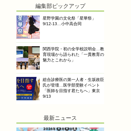
編集部ピックアップ
星野学園の文化祭「星華祭」
9/12-13…小中高合同
関西学院・初の全学校説明会…教
育現場から語られた「一貫教育の
魅力とこれから」
総合診療医の第一人者・生坂政臣
氏が登壇…医学部受験イベント
「医師を目指す君たちへ」東京
9/13
最新ニュース