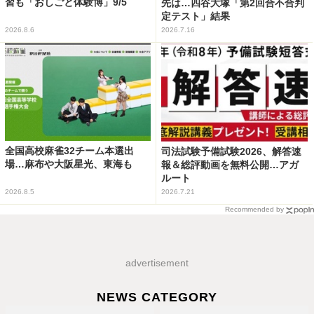
習も「おしごと体験博」9/5
先は…四谷大塚「第2回合不合判
定テスト」結果
2026.8.6
2026.7.16
全国高校麻雀32チーム本選出
司法試験予備試験2026、解答速
場…麻布や大阪星光、東海も
報＆総評動画を無料公開…アガ
ルート
2026.8.5
2026.7.21
Recommended by
advertisement
NEWS CATEGORY