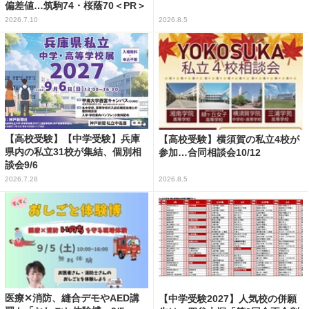
偏差値…筑駒74・桜蔭70＜PR＞
2026.7.10
2026.8.5
【高校受験】【中学受験】兵庫
【高校受験】横須賀の私立4校が
県内の私立31校が集結、個別相
参加…合同相談会10/12
談会9/6
2026.7.28
2026.8.5
医療✕消防、縫合デモやAED講
【中学受験2027】人気校の併願