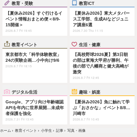
教育・受験
教育ICT
【夏休み2026】すぐ行けるイ
【夏休み2026】東大メタバー
ベント情報おまとめ便＜8/9-
ス工学部、生成AIなどジュニ
15開催＞
ア講座6選
2026.8.7 Fri 19:45
2026.7.30 Thu 11:15
教育イベント
生活・健康
東京都市大「科学体験教室」
【高校野球2026夏】第3日朝
24の実験企画…小中向け9/6
の部は東海大甲府が勝利、午
後の部で八幡商と健大高崎が
2026.8.7 Fri 18:15
激突
2026.8.7 Fri 12:45
デジタル生活
趣味・娯楽
Google、アプリ向け年齢確認
【夏休み2026】魚に触れて学
APIを年内に世界展開…未成年
ぶ「おさかな」イベント8/8…
者保護を強化
川崎市
2026.7.31 Fri 13:45
2026.8.7 Fri 10:45
ホーム
›
教育イベント
›
小学生
›
記事
›
写真・画像