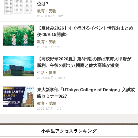
位は?
教育・受験
2026.8.6 Thu 16:15
【夏休み2026】すぐ行けるイベント情報おまとめ
便<8/9-15開催>
教育・受験
2026.8.7 Fri 1:45
【高校野球2026夏】第3日朝の部は東海大甲府が
勝利、午後の部で八幡商と健大高崎が激突
生活・健康
2026.8.6 Thu 18:45
東大新学部「UTokyo College of Design」入試攻
略セミナー9/27
教育・受験
2026.8.7 Fri 1:15
小学生アクセスランキング