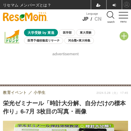
リセマム メンバーズ
Language
JP
/
CN
menu
search
大学受験 by 東進
医学部
東大受験
医専予備校徹底リサーチ
河合塾×東大特集
親子で考える大学選び
高校受験
中学受験
小学校受験
advertisement
共通テスト
夏休み
8月開催学校説明会・相談会
8月開催イベント・WS
全国公立高校 過去問
人気記事
自由研究教材（小学生向け）
自由研究教材（中学生向け）
ランキング
教育イベント
小学生
2024.5.28（火） 17:45
栄光ゼミナール「時計大分解、自分だけの標本
作り」6-7月 3枚目の写真・画像