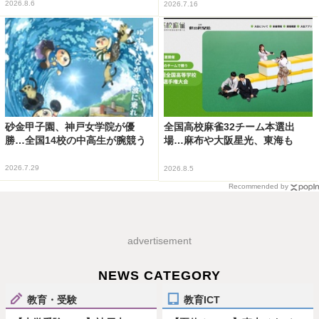
2026.8.6
2026.7.16
砂金甲子園、神戸女学院が優
全国高校麻雀32チーム本選出
勝…全国14校の中高生が腕競う
場…麻布や大阪星光、東海も
2026.7.29
2026.8.5
Recommended by
advertisement
NEWS CATEGORY
教育・受験
教育ICT