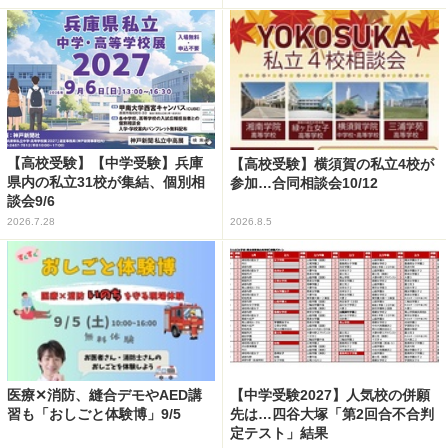
【高校受験】【中学受験】兵庫
【高校受験】横須賀の私立4校が
県内の私立31校が集結、個別相
参加…合同相談会10/12
談会9/6
2026.7.28
2026.8.5
医療✕消防、縫合デモやAED講
【中学受験2027】人気校の併願
習も「おしごと体験博」9/5
先は…四谷大塚「第2回合不合判
定テスト」結果