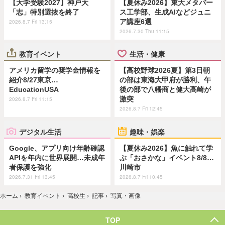
【大学受験2027】神戸大
【夏休み2026】東大メタバー
「志」特別選抜を終了
ス工学部、生成AIなどジュニ
ア講座6選
2026.8.7 Fri 13:15
2026.7.30 Thu 11:15
教育イベント
生活・健康
アメリカ留学の奨学金情報を
【高校野球2026夏】第3日朝
紹介8/27東京…
の部は東海大甲府が勝利、午
EducationUSA
後の部で八幡商と健大高崎が
激突
2026.8.7 Fri 11:15
2026.8.7 Fri 12:45
デジタル生活
趣味・娯楽
Google、アプリ向け年齢確認
【夏休み2026】魚に触れて学
APIを年内に世界展開…未成年
ぶ「おさかな」イベント8/8…
者保護を強化
川崎市
2026.7.31 Fri 13:45
2026.8.7 Fri 10:45
ホーム
›
教育イベント
›
高校生
›
記事
›
写真・画像
TOP