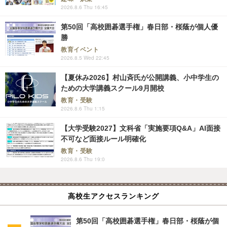
2026.8.6 Thu 16:45
第50回「高校囲碁選手権」春日部・桜蔭が個人優
勝
教育イベント
2026.8.5 Wed 22:45
【夏休み2026】村山斉氏が公開講義、小中学生の
ための大学講義スクール9月開校
教育・受験
2026.8.6 Thu 1:15
【大学受験2027】文科省「実施要項Q&A」AI面接
不可など面接ルール明確化
教育・受験
2026.8.6 Thu 19:0
高校生アクセスランキング
第50回「高校囲碁選手権」春日部・桜蔭が個