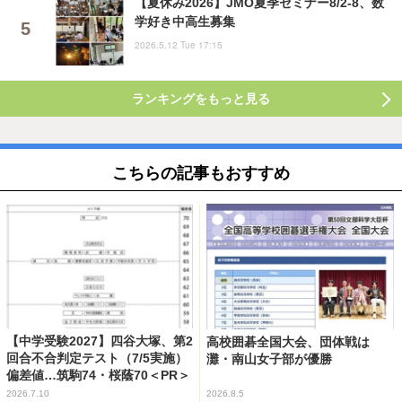
【夏休み2026】JMO夏季セミナー8/2-8、数
学好き中高生募集
2026.5.12 Tue 17:15
ランキングをもっと見る
こちらの記事もおすすめ
【中学受験2027】四谷大塚、第2
高校囲碁全国大会、団体戦は
回合不合判定テスト（7/5実施）
灘・南山女子部が優勝
偏差値…筑駒74・桜蔭70＜PR＞
2026.7.10
2026.8.5