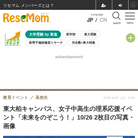
リセマム メンバーズ
Language
JP
/
CN
menu
search
大学受験 by 東進
医学部
東大受験
医専予備校徹底リサーチ
河合塾×東大特集
親子で考える大学選び
高校受験
中学受験
小学校受験
advertisement
共通テスト
夏休み
8月開催学校説明会・相談会
8月開催イベント・WS
全国公立高校 過去問
人気記事
自由研究教材（小学生向け）
自由研究教材（中学生向け）
ランキング
教育イベント
高校生
2024.9.25（水） 9:45
東大柏キャンパス、女子中高生の理系応援イベ
ント「未来をのぞこう！」10/26 2枚目の写真・
画像