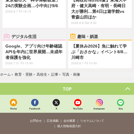
24の実験企画…小中向け9/6
府・健大高崎・有明・長崎日
大が勝利…第4日は遊学館vs
2026.8.7 Fri 18:15
青森山田ほか
2026.8.8 Sat 9:52
デジタル生活
趣味・娯楽
Google、アプリ向け年齢確認
【夏休み2026】魚に触れて学
APIを年内に世界展開…未成年
ぶ「おさかな」イベント8/8…
者保護を強化
川崎市
2026.7.31 Fri 13:45
2026.8.7 Fri 10:45
ホーム
›
教育・受験
›
高校生
›
記事
›
写真・画像
TOP
Home
Facebook
X
YouTube
Instagram
line
お問合せ
広告掲載
会社概要
リセマムについて
個人情報保護方針