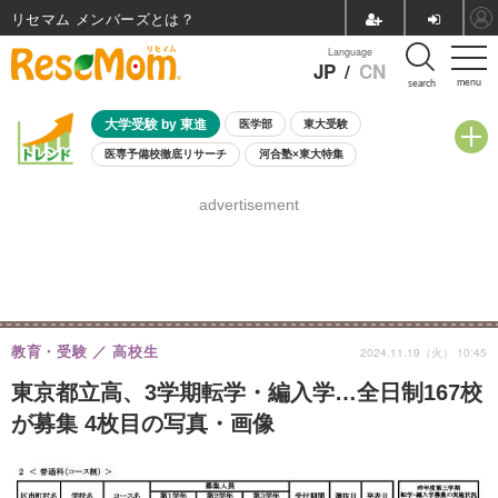
リセマム メンバーズ
Language
JP
/
CN
menu
search
大学受験 by 東進
医学部
東大受験
医専予備校徹底リサーチ
河合塾×東大特集
親子で考える大学選び
高校受験
中学受験
小学校受験
advertisement
共通テスト
夏休み
8月開催学校説明会・相談会
8月開催イベント・WS
全国公立高校 過去問
人気記事
自由研究教材（小学生向け）
自由研究教材（中学生向け）
ランキング
教育・受験
高校生
2024.11.19（火） 10:45
東京都立高、3学期転学・編入学…全日制167校
が募集 4枚目の写真・画像