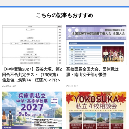
こちらの記事もおすすめ
【中学受験2027】四谷大塚、第2
高校囲碁全国大会、団体戦は
回合不合判定テスト（7/5実施）
灘・南山女子部が優勝
偏差値…筑駒74・桜蔭70＜PR＞
2026.7.10
2026.8.5