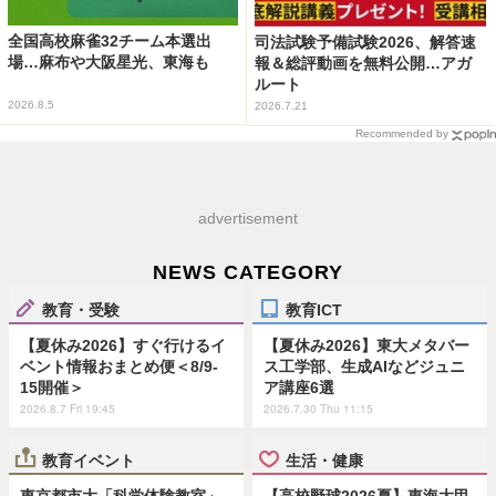
全国高校麻雀32チーム本選出
司法試験予備試験2026、解答速
場…麻布や大阪星光、東海も
報＆総評動画を無料公開…アガ
ルート
2026.8.5
2026.7.21
Recommended by
advertisement
NEWS CATEGORY
教育・受験
教育ICT
【夏休み2026】すぐ行けるイ
【夏休み2026】東大メタバー
ベント情報おまとめ便＜8/9-
ス工学部、生成AIなどジュニ
15開催＞
ア講座6選
2026.8.7 Fri 19:45
2026.7.30 Thu 11:15
教育イベント
生活・健康
東京都市大「科学体験教室」
【高校野球2026夏】東海大甲