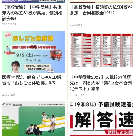
【高校受験】【中学受験】兵庫
【高校受験】横須賀の私立4校が
県内の私立31校が集結、個別相
参加…合同相談会10/12
談会9/6
2026.7.28
2026.8.5
医療✕消防、縫合デモやAED講
【中学受験2027】人気校の併願
習も「おしごと体験博」9/5
先は…四谷大塚「第2回合不合判
定テスト」結果
2026.8.6
2026.7.16