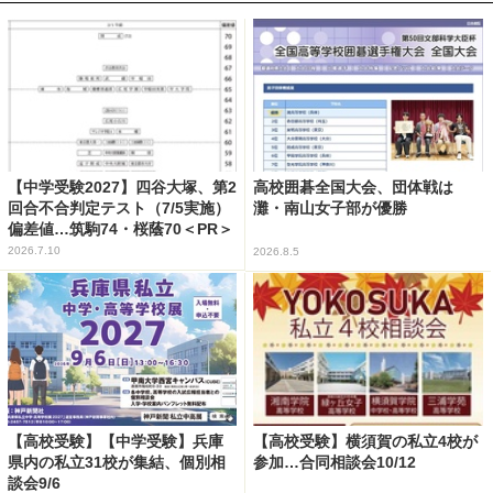
【中学受験2027】四谷大塚、第2
高校囲碁全国大会、団体戦は
回合不合判定テスト（7/5実施）
灘・南山女子部が優勝
偏差値…筑駒74・桜蔭70＜PR＞
2026.7.10
2026.8.5
【高校受験】【中学受験】兵庫
【高校受験】横須賀の私立4校が
県内の私立31校が集結、個別相
参加…合同相談会10/12
談会9/6