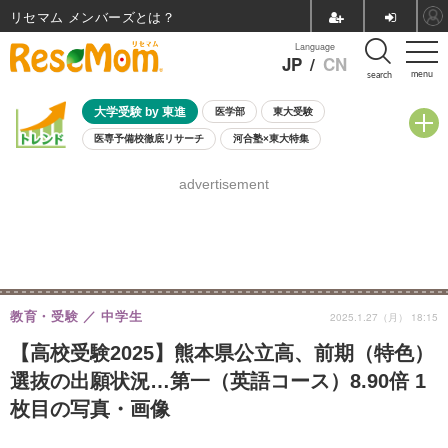
リセマム メンバーズ
Language
JP
/
CN
menu
search
大学受験 by 東進
医学部
東大受験
医専予備校徹底リサーチ
河合塾×東大特集
親子で考える大学選び
高校受験
中学受験
小学校受験
advertisement
共通テスト
夏休み
8月開催学校説明会・相談会
8月開催イベント・WS
全国公立高校 過去問
人気記事
自由研究教材（小学生向け）
自由研究教材（中学生向け）
ランキング
教育・受験
中学生
2025.1.27（月） 18:15
【高校受験2025】熊本県公立高、前期（特色）
選抜の出願状況…第一（英語コース）8.90倍 1
枚目の写真・画像