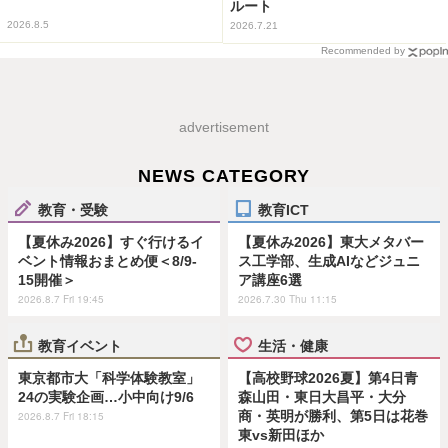
ルート
2026.8.5
2026.7.21
Recommended by
advertisement
NEWS CATEGORY
教育・受験
教育ICT
【夏休み2026】すぐ行けるイ
【夏休み2026】東大メタバー
ベント情報おまとめ便＜8/9-
ス工学部、生成AIなどジュニ
15開催＞
ア講座6選
2026.8.7 Fri 19:45
2026.7.30 Thu 11:15
教育イベント
生活・健康
東京都市大「科学体験教室」
【高校野球2026夏】第4日青
24の実験企画…小中向け9/6
森山田・東日大昌平・大分
商・英明が勝利、第5日は花巻
2026.8.7 Fri 18:15
東vs新田ほか