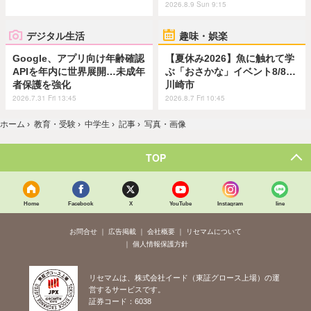
2026.8.9 Sun 9:15
デジタル生活
趣味・娯楽
Google、アプリ向け年齢確認
【夏休み2026】魚に触れて学
APIを年内に世界展開…未成年
ぶ「おさかな」イベント8/8…
者保護を強化
川崎市
2026.7.31 Fri 13:45
2026.8.7 Fri 10:45
ホーム
›
教育・受験
›
中学生
›
記事
›
写真・画像
TOP
Home
Facebook
X
YouTube
Instagram
line
お問合せ
広告掲載
会社概要
リセマムについて
個人情報保護方針
リセマムは、株式会社イード（東証グロース上場）の運
営するサービスです。
証券コード：6038