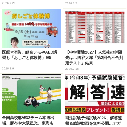
2026.7.28
2026.8.5
医療✕消防、縫合デモやAED講
【中学受験2027】人気校の併願
習も「おしごと体験博」9/5
先は…四谷大塚「第2回合不合判
定テスト」結果
2026.8.6
2026.7.16
全国高校麻雀32チーム本選出
司法試験予備試験2026、解答速
場…麻布や大阪星光、東海も
報＆総評動画を無料公開…アガ