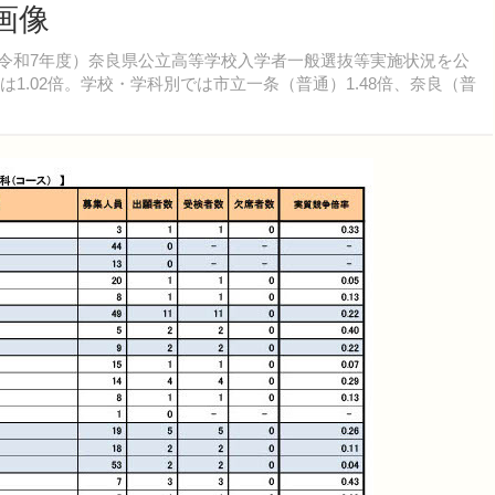
画像
度（令和7年度）奈良県公立高等学校入学者一般選抜等実施状況を公
1.02倍。学校・学科別では市立一条（普通）1.48倍、奈良（普