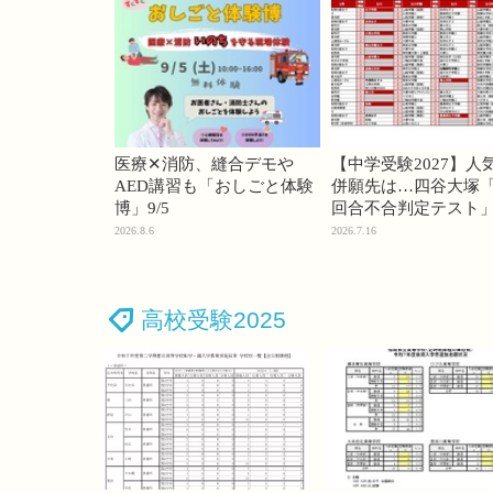
医療✕消防、縫合デモや
【中学受験2027】人
AED講習も「おしごと体験
併願先は…四谷大塚「
博」9/5
回合不合判定テスト
2026.8.6
2026.7.16
高校受験2025