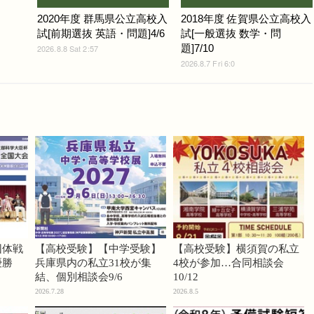
2020年度 群馬県公立高校入
2018年度 佐賀県公立高校入
試[前期選抜 英語・問題]4/6
試[一般選抜 数学・問
題]7/10
2026.8.8 Sat 2:57
2026.8.7 Fri 6:0
団体戦
【高校受験】【中学受験】
【高校受験】横須賀の私立
優勝
兵庫県内の私立31校が集
4校が参加…合同相談会
結、個別相談会9/6
10/12
2026.7.28
2026.8.5