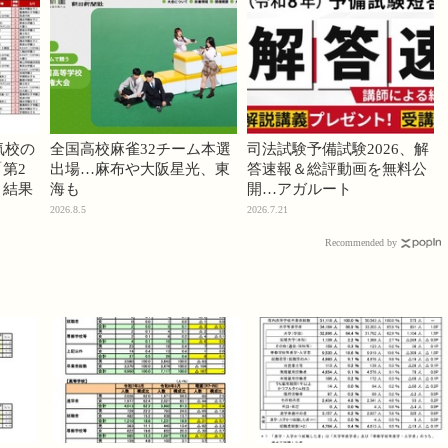
気校の
全国高校麻雀32チーム本選
司法試験予備試験2026、解
第2
出場…麻布や大阪星光、東
答速報＆総評動画を無料公
」結果
海も
開…アガルート
2026.8.5
2026.7.21
Recommended by