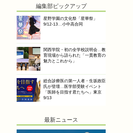
編集部ピックアップ
星野学園の文化祭「星華祭」
9/12-13…小中高合同
関西学院・初の全学校説明会…教
育現場から語られた「一貫教育の
魅力とこれから」
総合診療医の第一人者・生坂政臣
氏が登壇…医学部受験イベント
「医師を目指す君たちへ」東京
9/13
最新ニュース