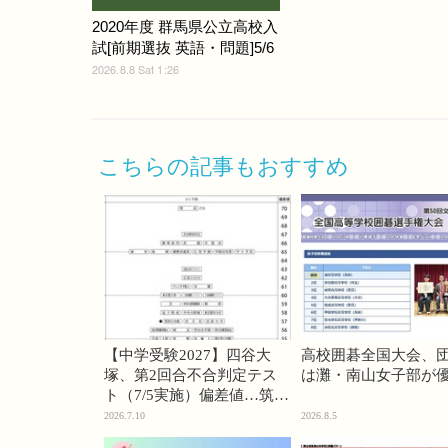
2020年度 群馬県公立高校入
試[前期選抜 英語・問題]5/6
2026.8.8 Sat 1:26
こちらの記事もおすすめ
【中学受験2027】四谷大
高校囲碁全国大会、
塚、第2回合不合判定テス
は灘・南山女子部が
ト（7/5実施）偏差値…筑駒
74・桜蔭70＜PR＞
2026.7.10
2026.8.5