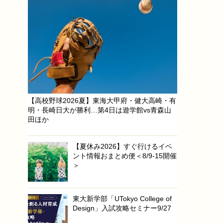
【高校野球2026夏】東海大甲府・健大高崎・有
明・長崎日大が勝利…第4日は遊学館vs青森山
田ほか
【夏休み2026】すぐ行けるイベ
ント情報おまとめ便＜8/9-15開催
＞
東大新学部「UTokyo College of
Design」入試攻略セミナー9/27