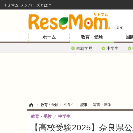
リセマム メンバーズ
ホーム
教育・受験
国
未就学児
小学生
ホーム
›
教育・受験
›
中学生
›
記事
›
写真・画像
教育・受験
中学生
【高校受験2025】奈良県