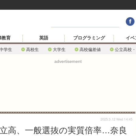
際教育
英語
プログラミング
イベ
中学生
高校生
大学生
高校偏差値
公立高校・
advertisement
2025.3.12 Wed 14:45
公立高、一般選抜の実質倍率…奈良