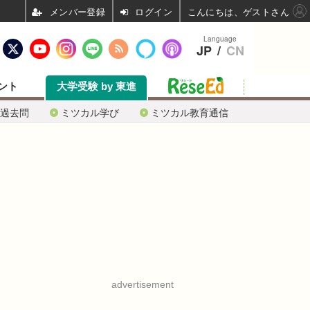
ログイン
こんにちは、ゲストさん
Language
JP
/
CN
ント
大学受験 by 東進
過去問
ミツカル学び
ミツカル教育通信
advertisement