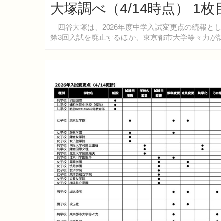
大塚調べ（4/14時点） 1
四谷大塚は、2026年度中学入試変更点の続報とし
第3回入試を廃止するほか、東京都市大学等々力が