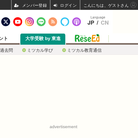
ログイン
こんにちは、ゲストさん
Language
JP
/
CN
ント
大学受験 by 東進
過去問
ミツカル学び
ミツカル教育通信
advertisement