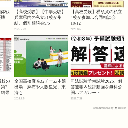
団体戦
【高校受験】【中学受験】
【高校受験】横須賀の私立
優勝
兵庫県内の私立31校が集
4校が参加…合同相談会
結、個別相談会9/6
10/12
2026.7.28
2026.8.5
気校の
全国高校麻雀32チーム本選
司法試験予備試験2026、解
第2
出場…麻布や大阪星光、東
答速報＆総評動画を無料公
」結果
海も
開…アガルート
2026.8.5
2026.7.21
Recommended by