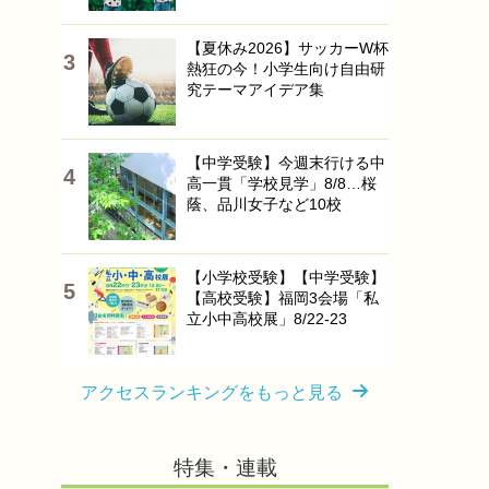
【夏休み2026】サッカーW杯
熱狂の今！小学生向け自由研
究テーマアイデア集
【中学受験】今週末行ける中
高一貫「学校見学」8/8…桜
蔭、品川女子など10校
【小学校受験】【中学受験】
【高校受験】福岡3会場「私
立小中高校展」8/22-23
アクセスランキングをもっと見る
特集・連載