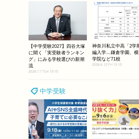
神奈川私立中高「2学
【中学受験2027】四谷大塚
編入学…鎌倉学園、横
に聞く「実受験者ランキン
学院など71校
グ」にみる学校選びの新潮
2026.6.12 Fri 13:15
流
2026.7.7 Tue 15:15
中学受験