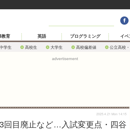
際教育
英語
プログラミング
イベ
中学生
高校生
大学生
高校偏差値
公立高校・
advertisement
2025.4.21 Mon 14:15
園3回目廃止など…入試変更点・四谷