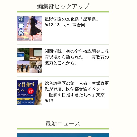
編集部ピックアップ
星野学園の文化祭「星華祭」
9/12-13…小中高合同
関西学院・初の全学校説明会…教
育現場から語られた「一貫教育の
魅力とこれから」
総合診療医の第一人者・生坂政臣
氏が登壇…医学部受験イベント
「医師を目指す君たちへ」東京
9/13
最新ニュース