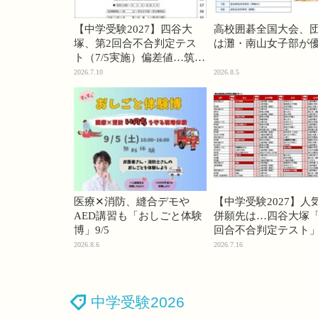
【中学受験2027】四谷大
高校囲碁全国大会、
塚、第2回合不合判定テス
は灘・南山女子部が
ト（7/5実施）偏差値…筑駒
74・桜蔭70＜PR＞
2026.7.10
2026.8.5
医療✕消防、縫合デモや
【中学受験2027】人
AED講習も「おしごと体験
併願先は…四谷大塚「
博」9/5
回合不合判定テスト
2026.8.6
2026.7.16
中学受験2026