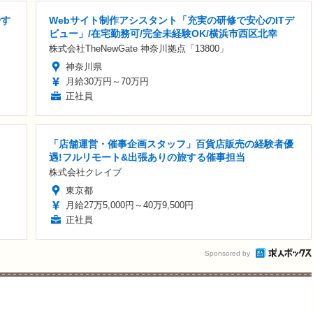
やす
Webサイト制作アシスタント「充実の研修で安心のITデ
ビュー」/在宅勤務可/完全未経験OK/横浜市西区北幸
株式会社TheNewGate 神奈川拠点「13800」
神奈川県
月給30万円～70万円
正社員
「店舗運営・催事企画スタッフ」百貨店販売の経験者優
遇!フルリモート&出張ありの旅する催事担当
株式会社クレイブ
東京都
月給27万5,000円～40万9,500円
正社員
Sponsored by