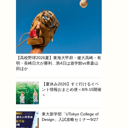
【高校野球2026夏】東海大甲府・健大高崎・有
明・長崎日大が勝利…第4日は遊学館vs青森山
田ほか
【夏休み2026】すぐ行けるイベ
ント情報おまとめ便＜8/9-15開催
＞
東大新学部「UTokyo College of
Design」入試攻略セミナー9/27