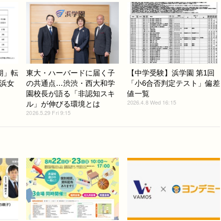
期」転
東大・ハーバードに届く子
【中学受験】浜学園 第1回
浜女
の共通点…渋渋・西大和学
「小6合否判定テスト」偏差
園校長が語る「非認知スキ
値一覧
2026.4.8 Wed 16:15
ル」が伸びる環境とは
2026.5.29 Fri 9:15