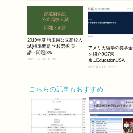
2019年度 埼玉県公立高校入
試[標準問題 学校選択 英
アメリカ留学の奨学金
語・問題]3/9
を紹介8/27東
2026.8.6 Thu 18:35
京...EducationUSA
2026.8.6 Thu 17:15
こちらの記事もおすすめ