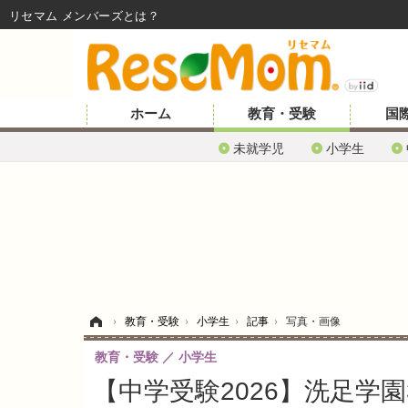
リセマム メンバーズ
ホーム
教育・受験
国
未就学児
小学生
ホーム
›
教育・受験
›
小学生
›
記事
›
写真・画像
教育・受験
小学生
【中学受験2026】洗足学