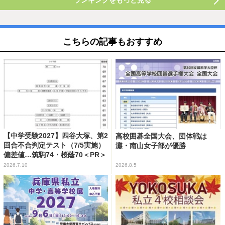
ランキングをもっと見る
こちらの記事もおすすめ
【中学受験2027】四谷大塚、第2
高校囲碁全国大会、団体戦は
回合不合判定テスト（7/5実施）
灘・南山女子部が優勝
偏差値…筑駒74・桜蔭70＜PR＞
2026.7.10
2026.8.5