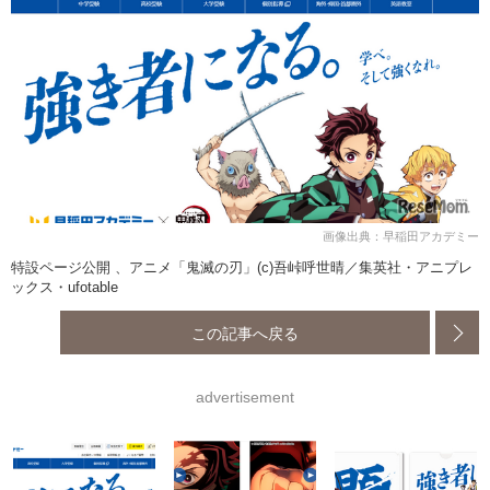
画像出典：早稲田アカデミー
特設ページ公開 、アニメ「鬼滅の刃」(c)吾峠呼世晴／集英社・アニプレ
ックス・ufotable
この記事へ戻る
advertisement