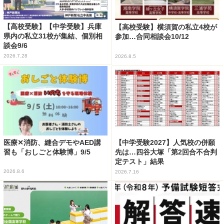
【高校受験】【中学受験】兵庫
【高校受験】横須賀の私立4校が
県内の私立31校が集結、個別相
参加…合同相談会10/12
談会9/6
2026.7.28
2026.8.5
医療✕消防、縫合デモやAED講
【中学受験2027】人気校の併願
習も「おしごと体験博」9/5
先は…四谷大塚「第2回合不合判
定テスト」結果
2026.8.6
2026.7.16