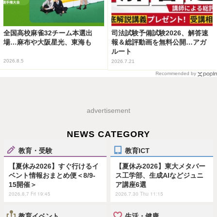
全国高校麻雀32チーム本選出
司法試験予備試験2026、解答速
場…麻布や大阪星光、東海も
報＆総評動画を無料公開…アガ
ルート
2026.8.5
2026.7.21
Recommended by
advertisement
NEWS CATEGORY
教育・受験
教育ICT
【夏休み2026】すぐ行けるイ
【夏休み2026】東大メタバー
ベント情報おまとめ便＜8/9-
ス工学部、生成AIなどジュニ
15開催＞
ア講座6選
2026.8.7 Fri 19:45
2026.7.30 Thu 11:15
教育イベント
生活・健康