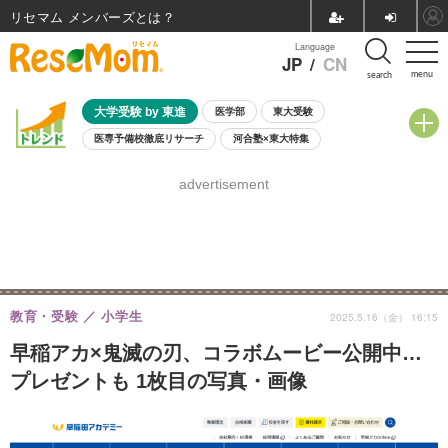
リセマム メンバーズ
Language
JP
/
CN
menu
search
大学受験 by 東進
医学部
東大受験
医専予備校徹底リサーチ
河合塾×東大特集
親子で考える大学選び
高校受験
中学受験
小学校受験
advertisement
共通テスト
夏休み
8月開催学校説明会・相談会
8月開催イベント・WS
全国公立高校 過去問
人気記事
自由研究教材（小学生向け）
自由研究教材（中学生向け）
ランキング
教育・受験
小学生
2025.5.16（金） 16:15
早稲アカ×鬼滅の刃、コラボムービー公開中…
プレゼントも 1枚目の写真・画像