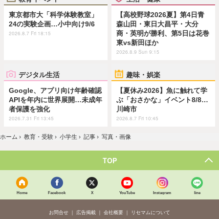
東京都市大「科学体験教室」
【高校野球2026夏】第4日青
24の実験企画…小中向け9/6
森山田・東日大昌平・大分
商・英明が勝利、第5日は花巻
2026.8.7 Fri 18:15
東vs新田ほか
2026.8.9 Sun 9:15
デジタル生活
趣味・娯楽
Google、アプリ向け年齢確認
【夏休み2026】魚に触れて学
APIを年内に世界展開…未成年
ぶ「おさかな」イベント8/8…
者保護を強化
川崎市
2026.7.31 Fri 13:45
2026.8.7 Fri 10:45
ホーム
›
教育・受験
›
小学生
›
記事
›
写真・画像
TOP
Home
Facebook
X
YouTube
Instagram
line
お問合せ
広告掲載
会社概要
リセマムについて