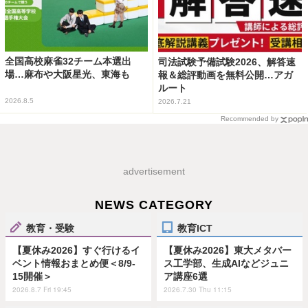
全国高校麻雀32チーム本選出
司法試験予備試験2026、解答速
場…麻布や大阪星光、東海も
報＆総評動画を無料公開…アガ
ルート
2026.8.5
2026.7.21
Recommended by
advertisement
NEWS CATEGORY
教育・受験
教育ICT
【夏休み2026】すぐ行けるイ
【夏休み2026】東大メタバー
ベント情報おまとめ便＜8/9-
ス工学部、生成AIなどジュニ
15開催＞
ア講座6選
2026.8.7 Fri 19:45
2026.7.30 Thu 11:15