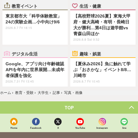
教育イベント
生活・健康
東京都市大「科学体験教室」
【高校野球2026夏】東海大甲
24の実験企画…小中向け9/6
府・健大高崎・有明・長崎日
大が勝利…第4日は遊学館vs
2026.8.7 Fri 18:15
青森山田ほか
2026.8.8 Sat 9:52
デジタル生活
趣味・娯楽
Google、アプリ向け年齢確認
【夏休み2026】魚に触れて学
APIを年内に世界展開…未成年
ぶ「おさかな」イベント8/8…
者保護を強化
川崎市
2026.7.31 Fri 13:45
2026.8.7 Fri 10:45
ホーム
›
教育・受験
›
大学生
›
記事
›
写真・画像
TOP
Home
Facebook
X
YouTube
Instagram
line