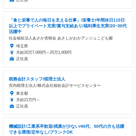
「食と栄養で人の毎日を支える仕事」/栄養士/年間休日110日
以上でプライベート充実/賞与支給あり/福利厚生充実/20~30代
活躍中
社会福祉法人あさか杏樹会 あさしがおかアンジュこども園
埼玉県
月給20万7,000円～25万1,000円
正社員
税務会計スタッフ/税理士法人
宮内税理士法人/株式会社福祉会計サービスセンター
東京都
月給21万円～
正社員
機械設計/工業系卒歓迎/残業が少ない/40代、50代の方も活躍
できる環境/定年なし/ブランクOK