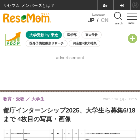
リセマム メンバーズ
Language
JP
/
CN
menu
search
大学受験 by 東進
医学部
東大受験
医専予備校徹底リサーチ
河合塾×東大特集
親子で考える大学選び
高校受験
中学受験
小学校受験
advertisement
共通テスト
夏休み
8月開催学校説明会・相談会
8月開催イベント・WS
全国公立高校 過去問
人気記事
自由研究教材（小学生向け）
自由研究教材（中学生向け）
ランキング
教育・受験
大学生
2025.5.26（月） 15:15
都庁インターンシップ2025、大学生ら募集6/18
まで 4枚目の写真・画像