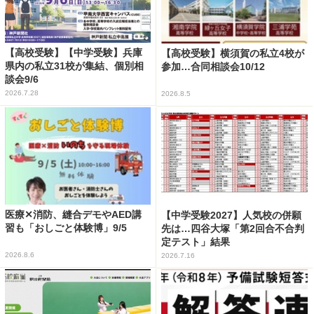
【高校受験】【中学受験】兵庫
【高校受験】横須賀の私立4校が
県内の私立31校が集結、個別相
参加…合同相談会10/12
談会9/6
2026.7.28
2026.8.5
医療✕消防、縫合デモやAED講
【中学受験2027】人気校の併願
習も「おしごと体験博」9/5
先は…四谷大塚「第2回合不合判
定テスト」結果
2026.8.6
2026.7.16