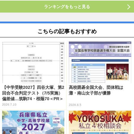
ランキングをもっと見る
こちらの記事もおすすめ
【中学受験2027】四谷大塚、第2
高校囲碁全国大会、団体戦は
回合不合判定テスト（7/5実施）
灘・南山女子部が優勝
偏差値…筑駒74・桜蔭70＜PR＞
2026.7.10
2026.8.5