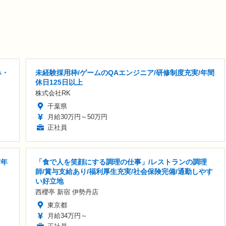
み・
未経験採用枠/ゲームのQAエンジニア/研修制度充実/年間
休日125日以上
株式会社RK
千葉県
月給30万円～50万円
正社員
与年
「食で人を笑顔にする調理の仕事」/レストランの調理
師/賞与支給あり/福利厚生充実/社会保険完備/通勤しやす
い好立地
西櫻亭 新宿 伊勢丹店
東京都
月給34万円～