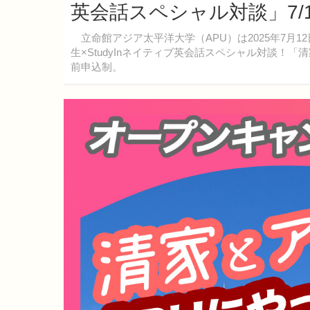
英会話スペシャル対談」7/
立命館アジア太平洋大学（APU）は2025年7月1
生×StudyInネイティブ英会話スペシャル対談！
前申込制。