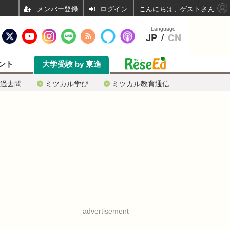
ログイン
こんにちは、ゲストさん
Language
JP
/
CN
ント
大学受験 by 東進
過去問
ミツカル学び
ミツカル教育通信
advertisement