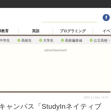
際教育
英語
プログラミング
イベ
中学生
高校生
大学生
高校偏差値
公立高校・
advertisement
2025.6.2 Mon 19:15
ャンパス「StudyInネイティブ