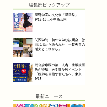
編集部ピックアップ
星野学園の文化祭「星華祭」
9/12-13…小中高合同
関西学院・初の全学校説明会…教
育現場から語られた「一貫教育の
魅力とこれから」
総合診療医の第一人者・生坂政臣
氏が登壇…医学部受験イベント
「医師を目指す君たちへ」東京
9/13
最新ニュース