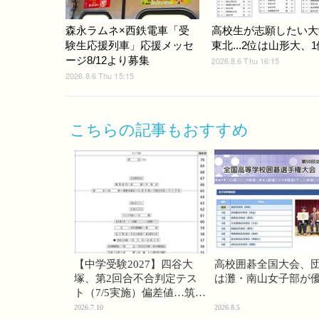
森永ラムネ×西鉄電車「受
高校生が志願したい大
験生応援列車」応援メッセ
東北...2位は山形大、1
ージ8/12より募集
2026.8.6 Thu 16:15
2026.8.6 Thu 15:15
こちらの記事もおすすめ
【中学受験2027】四谷大
高校囲碁全国大会、
塚、第2回合不合判定テス
は灘・南山女子部が
ト（7/5実施）偏差値…筑駒
74・桜蔭70＜PR＞
2026.7.10
2026.8.5