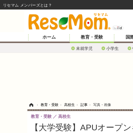
リセマム メンバーズ
ホーム
教育・受験
国
未就学児
小学生
ホーム
›
教育・受験
›
高校生
›
記事
›
写真・画像
教育・受験
高校生
【大学受験】APUオープンキ