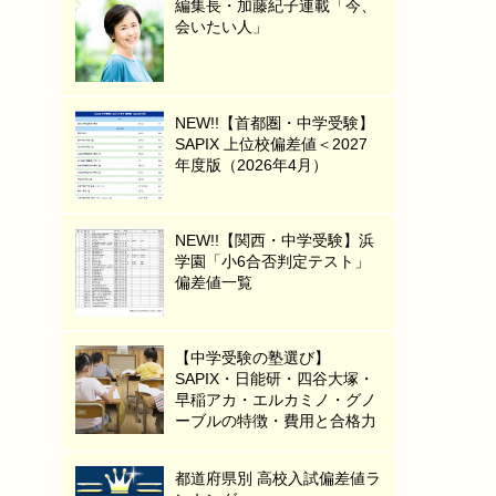
編集長・加藤紀子連載「今、
会いたい人」
NEW!!【首都圏・中学受験】
SAPIX 上位校偏差値＜2027
年度版（2026年4月）
NEW!!【関西・中学受験】浜
学園「小6合否判定テスト」
偏差値一覧
【中学受験の塾選び】
SAPIX・日能研・四谷大塚・
早稲アカ・エルカミノ・グノ
ーブルの特徴・費用と合格力
都道府県別 高校入試偏差値ラ