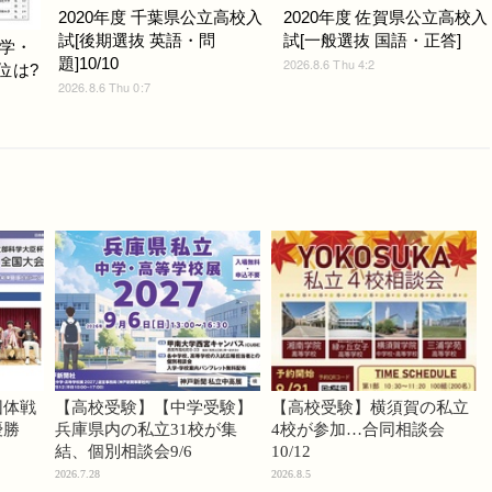
2020年度 千葉県公立高校入
2020年度 佐賀県公立高校入
試[後期選抜 英語・問
試[一般選抜 国語・正答]
学・
題]10/10
2026.8.6 Thu 4:2
位は?
2026.8.6 Thu 0:7
団体戦
【高校受験】【中学受験】
【高校受験】横須賀の私立
優勝
兵庫県内の私立31校が集
4校が参加…合同相談会
結、個別相談会9/6
10/12
2026.7.28
2026.8.5