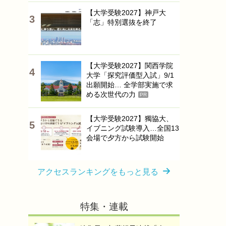
【大学受験2027】神戸大
「志」特別選抜を終了
【大学受験2027】関西学院
大学「探究評価型入試」9/1
出願開始… 全学部実施で求
める次世代の力
PR
【大学受験2027】獨協大、
イブニング試験導入…全国13
会場で夕方から試験開始
アクセスランキングをもっと見る
特集・連載