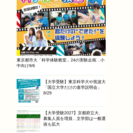
東京都市大「科学体験教室」24の実験企画…小
中向け9/6
【大学受験】東京科学大や筑波大
「国立大学だけの進学説明会」
8/29
【大学受験2027】京都府立大、
募集人員を増員…文学部は一般選
抜も拡大