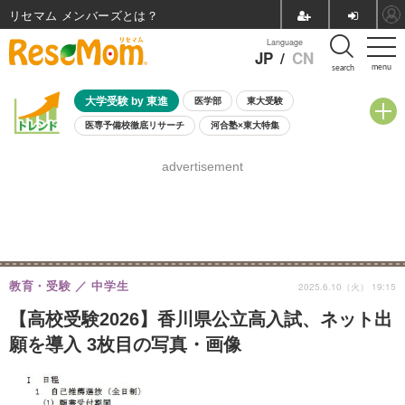
リセマム メンバーズ
Language
JP
/
CN
menu
search
大学受験 by 東進
医学部
東大受験
医専予備校徹底リサーチ
河合塾×東大特集
親子で考える大学選び
高校受験
中学受験
小学校受験
advertisement
共通テスト
夏休み
8月開催学校説明会・相談会
8月開催イベント・WS
全国公立高校 過去問
人気記事
自由研究教材（小学生向け）
自由研究教材（中学生向け）
ランキング
教育・受験
中学生
2025.6.10（火） 19:15
【高校受験2026】香川県公立高入試、ネット出
願を導入 3枚目の写真・画像