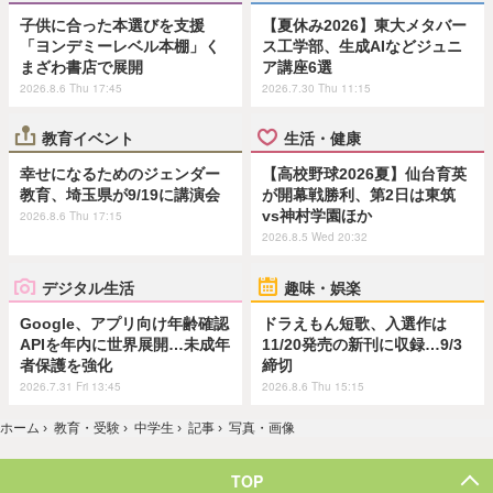
子供に合った本選びを支援
【夏休み2026】東大メタバー
「ヨンデミーレベル本棚」く
ス工学部、生成AIなどジュニ
まざわ書店で展開
ア講座6選
2026.8.6 Thu 17:45
2026.7.30 Thu 11:15
教育イベント
生活・健康
幸せになるためのジェンダー
【高校野球2026夏】仙台育英
教育、埼玉県が9/19に講演会
が開幕戦勝利、第2日は東筑
vs神村学園ほか
2026.8.6 Thu 17:15
2026.8.5 Wed 20:32
デジタル生活
趣味・娯楽
Google、アプリ向け年齢確認
ドラえもん短歌、入選作は
APIを年内に世界展開…未成年
11/20発売の新刊に収録…9/3
者保護を強化
締切
2026.7.31 Fri 13:45
2026.8.6 Thu 15:15
ホーム
›
教育・受験
›
中学生
›
記事
›
写真・画像
TOP