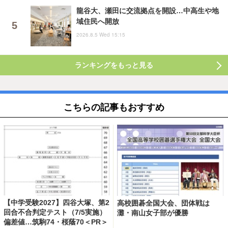
龍谷大、瀬田に交流拠点を開設…中高生や地
域住民へ開放
2026.8.5 Wed 15:15
ランキングをもっと見る
こちらの記事もおすすめ
【中学受験2027】四谷大塚、第2
高校囲碁全国大会、団体戦は
回合不合判定テスト（7/5実施）
灘・南山女子部が優勝
偏差値…筑駒74・桜蔭70＜PR＞