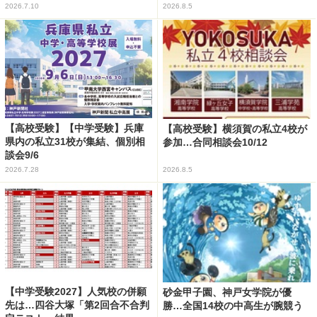
2026.7.10
2026.8.5
【高校受験】【中学受験】兵庫
【高校受験】横須賀の私立4校が
県内の私立31校が集結、個別相
参加…合同相談会10/12
談会9/6
2026.7.28
2026.8.5
【中学受験2027】人気校の併願
砂金甲子園、神戸女学院が優
先は…四谷大塚「第2回合不合判
勝…全国14校の中高生が腕競う