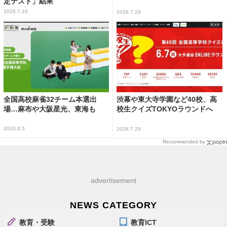
定テスト」結果
2026.7.16
2026.7.29
全国高校麻雀32チーム本選出
渋幕や東大寺学園など40校、高
場…麻布や大阪星光、東海も
校生クイズTOKYOラウンドへ
2026.8.5
2026.7.29
Recommended by
advertisement
NEWS CATEGORY
教育・受験
教育ICT