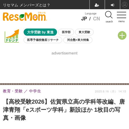
リセマム メンバーズ
Language
JP
/
CN
menu
search
大学受験 by 東進
医学部
東大受験
医専予備校徹底リサーチ
河合塾×東大特集
親子で考える大学選び
高校受験
中学受験
小学校受験
advertisement
共通テスト
夏休み
8月開催学校説明会・相談会
8月開催イベント・WS
全国公立高校 過去問
人気記事
自由研究教材（小学生向け）
自由研究教材（中学生向け）
ランキング
教育・受験
中学生
2025.6.16（月） 14:15
【高校受験2026】佐賀県立高の学科等改編、唐
津青翔「eスポーツ学科」新設ほか 1枚目の写
真・画像