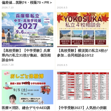
偏差値…筑駒74・桜蔭70＜PR＞
2026.7.10
2026.8.5
【高校受験】【中学受験】兵庫
【高校受験】横須賀の私立4校が
県内の私立31校が集結、個別相
参加…合同相談会10/12
談会9/6
2026.7.28
2026.8.5
医療✕消防、縫合デモやAED講
【中学受験2027】人気校の併願