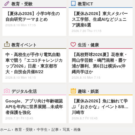
教育・受験
教育ICT
【夏休み2026】小学3年生の
【夏休み2026】東大メタバー
自由研究テーマまとめ
ス工学部、生成AIなどジュニ
ア講座6選
2026.8.10 Mon 17:15
2026.7.30 Thu 11:15
教育イベント
生活・健康
中・高校生が手作り電気自動
【高校野球2026夏】花巻東・
車で競う「エコ1チャレンジカ
岡山学芸館・鳴門渦潮・霞ケ
ップ2026」日産・東京都市
浦が勝利、第6日は横浜vs沖
大・自技会共催8/22
縄尚学ほか
2026.8.10 Mon 16:15
2026.8.10 Mon 7:15
デジタル生活
趣味・娯楽
Google、アプリ向け年齢確認
【夏休み2026】魚に触れて学
APIを年内に世界展開…未成年
ぶ「おさかな」イベント8/8…
者保護を強化
川崎市
2026.7.31 Fri 13:45
2026.8.7 Fri 10:45
ホーム
›
教育・受験
›
中学生
›
記事
›
写真・画像