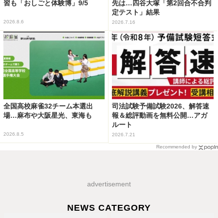
習も「おしごと体験博」9/5
先は…四谷大塚「第2回合不合判
定テスト」結果
2026.8.6
2026.7.16
全国高校麻雀32チーム本選出
司法試験予備試験2026、解答速
場…麻布や大阪星光、東海も
報＆総評動画を無料公開…アガ
ルート
2026.8.5
2026.7.21
Recommended by
advertisement
NEWS CATEGORY