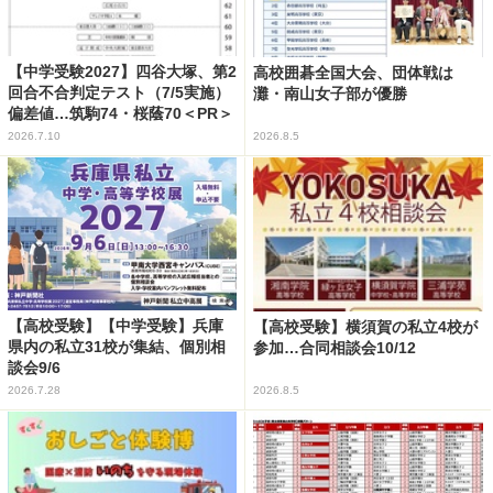
【中学受験2027】四谷大塚、第2
高校囲碁全国大会、団体戦は
回合不合判定テスト（7/5実施）
灘・南山女子部が優勝
偏差値…筑駒74・桜蔭70＜PR＞
2026.7.10
2026.8.5
【高校受験】【中学受験】兵庫
【高校受験】横須賀の私立4校が
県内の私立31校が集結、個別相
参加…合同相談会10/12
談会9/6
2026.7.28
2026.8.5