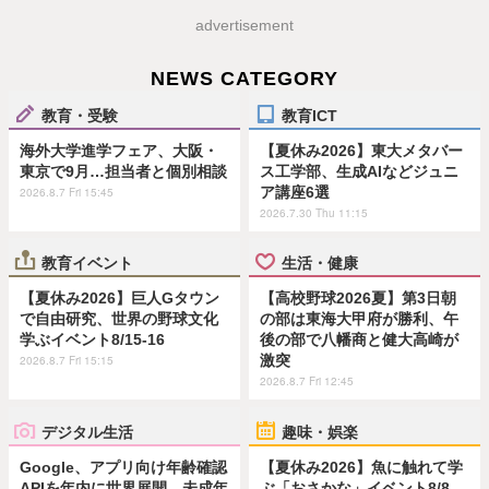
advertisement
NEWS CATEGORY
教育・受験
教育ICT
海外大学進学フェア、大阪・
【夏休み2026】東大メタバー
東京で9月…担当者と個別相談
ス工学部、生成AIなどジュニ
ア講座6選
2026.8.7 Fri 15:45
2026.7.30 Thu 11:15
教育イベント
生活・健康
【夏休み2026】巨人Gタウン
【高校野球2026夏】第3日朝
で自由研究、世界の野球文化
の部は東海大甲府が勝利、午
学ぶイベント8/15-16
後の部で八幡商と健大高崎が
激突
2026.8.7 Fri 15:15
2026.8.7 Fri 12:45
デジタル生活
趣味・娯楽
Google、アプリ向け年齢確認
【夏休み2026】魚に触れて学
APIを年内に世界展開…未成年
ぶ「おさかな」イベント8/8…