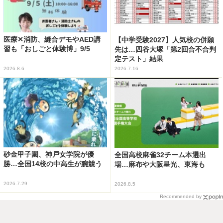
医療✕消防、縫合デモやAED講
【中学受験2027】人気校の併願
習も「おしごと体験博」9/5
先は…四谷大塚「第2回合不合判
定テスト」結果
2026.8.6
2026.7.16
砂金甲子園、神戸女学院が優
全国高校麻雀32チーム本選出
勝…全国14校の中高生が腕競う
場…麻布や大阪星光、東海も
2026.7.29
2026.8.5
Recommended by