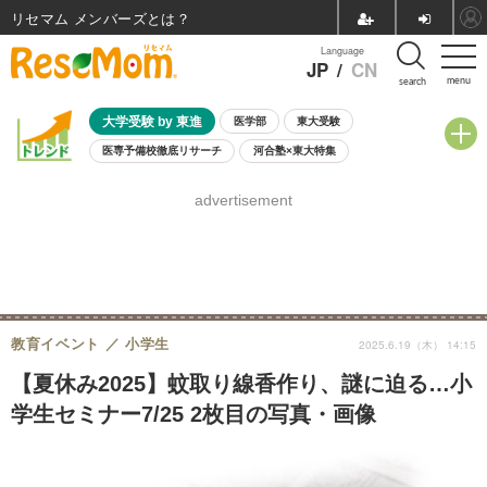
リセマム メンバーズ
Language
JP
/
CN
menu
search
大学受験 by 東進
医学部
東大受験
医専予備校徹底リサーチ
河合塾×東大特集
親子で考える大学選び
高校受験
中学受験
小学校受験
advertisement
共通テスト
夏休み
8月開催学校説明会・相談会
8月開催イベント・WS
全国公立高校 過去問
人気記事
自由研究教材（小学生向け）
自由研究教材（中学生向け）
ランキング
教育イベント
小学生
2025.6.19（木） 14:15
【夏休み2025】蚊取り線香作り、謎に迫る…小
学生セミナー7/25 2枚目の写真・画像