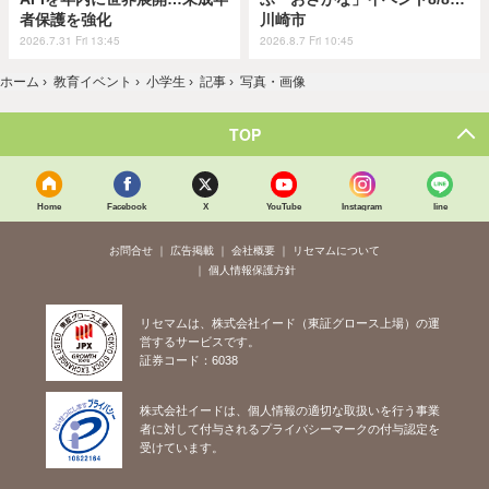
者保護を強化
川崎市
2026.7.31 Fri 13:45
2026.8.7 Fri 10:45
ホーム
›
教育イベント
›
小学生
›
記事
›
写真・画像
TOP
Home
Facebook
X
YouTube
Instagram
line
お問合せ
広告掲載
会社概要
リセマムについて
個人情報保護方針
リセマムは、株式会社イード（東証グロース上場）の運
営するサービスです。
証券コード：6038
株式会社イードは、個人情報の適切な取扱いを行う事業
者に対して付与されるプライバシーマークの付与認定を
受けています。