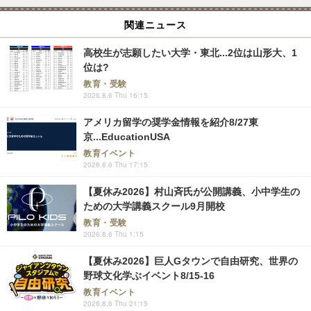
関連ニュース
高校生が志願したい大学・東北...2位は山形大、1
位は?
教育・受験
2026.8.6 Thu 16:15
アメリカ留学の奨学金情報を紹介8/27東
京...EducationUSA
教育イベント
2026.8.6 Thu 17:15
【夏休み2026】村山斉氏が公開講義、小中学生の
ための大学講義スクール9月開校
教育・受験
2026.8.6 Thu 1:15
【夏休み2026】巨人Gタウンで自由研究、世界の
野球文化学ぶイベント8/15-16
教育イベント
2026.8.6 Thu 21:15