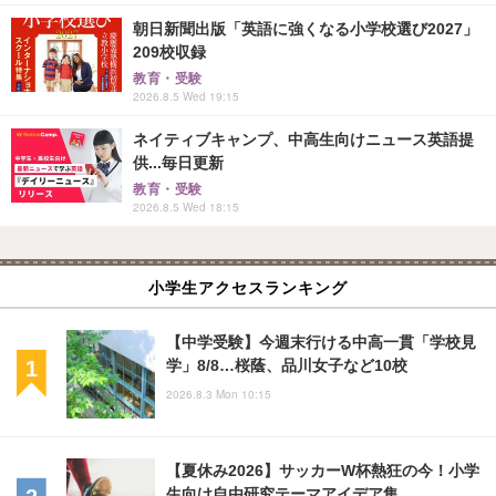
朝日新聞出版「英語に強くなる小学校選び2027」
209校収録
教育・受験
2026.8.5 Wed 19:15
ネイティブキャンプ、中高生向けニュース英語提
供...毎日更新
教育・受験
2026.8.5 Wed 18:15
小学生アクセスランキング
【中学受験】今週末行ける中高一貫「学校見
学」8/8…桜蔭、品川女子など10校
2026.8.3 Mon 10:15
【夏休み2026】サッカーW杯熱狂の今！小学
生向け自由研究テーマアイデア集