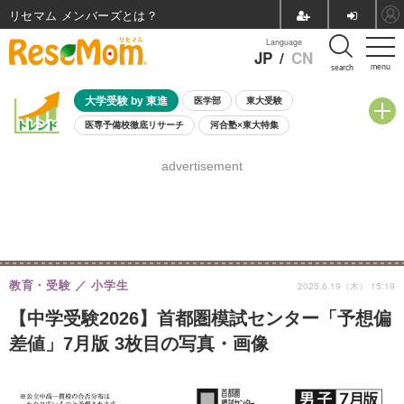
リセマム メンバーズ
Language
JP
/
CN
menu
search
大学受験 by 東進
医学部
東大受験
医専予備校徹底リサーチ
河合塾×東大特集
親子で考える大学選び
高校受験
中学受験
小学校受験
advertisement
共通テスト
夏休み
8月開催学校説明会・相談会
8月開催イベント・WS
全国公立高校 過去問
人気記事
自由研究教材（小学生向け）
自由研究教材（中学生向け）
ランキング
教育・受験
小学生
2025.6.19（木） 15:19
【中学受験2026】首都圏模試センター「予想偏
差値」7月版 3枚目の写真・画像