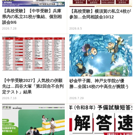
【高校受験】【中学受験】兵庫
【高校受験】横須賀の私立4校が
県内の私立31校が集結、個別相
参加…合同相談会10/12
談会9/6
2026.7.28
2026.8.5
【中学受験2027】人気校の併願
砂金甲子園、神戸女学院が優
先は…四谷大塚「第2回合不合判
勝…全国14校の中高生が腕競う
定テスト」結果
2026.7.16
2026.7.29