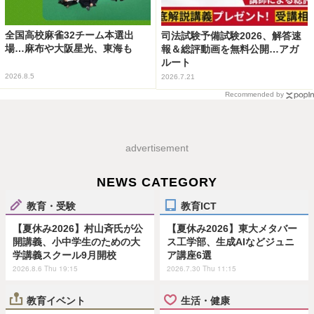
全国高校麻雀32チーム本選出
司法試験予備試験2026、解答速
場…麻布や大阪星光、東海も
報＆総評動画を無料公開…アガ
ルート
2026.8.5
2026.7.21
Recommended by
advertisement
NEWS CATEGORY
教育・受験
教育ICT
【夏休み2026】村山斉氏が公
【夏休み2026】東大メタバー
開講義、小中学生のための大
ス工学部、生成AIなどジュニ
学講義スクール9月開校
ア講座6選
2026.8.6 Thu 19:15
2026.7.30 Thu 11:15
教育イベント
生活・健康