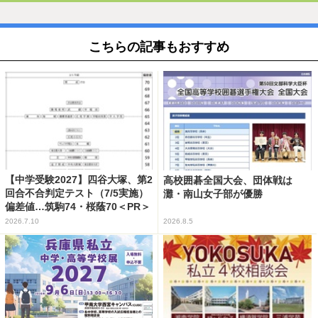
こちらの記事もおすすめ
【中学受験2027】四谷大塚、第2
高校囲碁全国大会、団体戦は
回合不合判定テスト（7/5実施）
灘・南山女子部が優勝
偏差値…筑駒74・桜蔭70＜PR＞
2026.7.10
2026.8.5