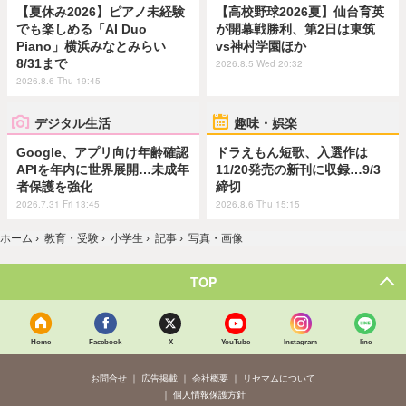
【夏休み2026】ピアノ未経験
【高校野球2026夏】仙台育英
でも楽しめる「AI Duo
が開幕戦勝利、第2日は東筑
Piano」横浜みなとみらい
vs神村学園ほか
8/31まで
2026.8.5 Wed 20:32
2026.8.6 Thu 19:45
デジタル生活
趣味・娯楽
Google、アプリ向け年齢確認
ドラえもん短歌、入選作は
APIを年内に世界展開…未成年
11/20発売の新刊に収録…9/3
者保護を強化
締切
2026.7.31 Fri 13:45
2026.8.6 Thu 15:15
ホーム
›
教育・受験
›
小学生
›
記事
›
写真・画像
TOP
Home
Facebook
X
YouTube
Instagram
line
お問合せ
広告掲載
会社概要
リセマムについて
個人情報保護方針