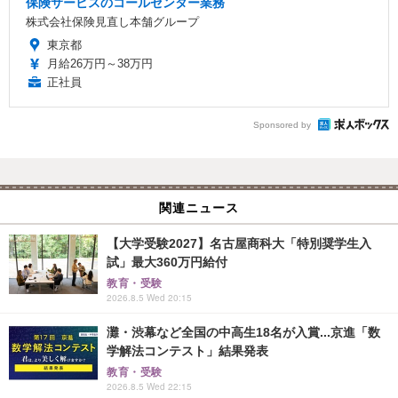
保険サービスのコールセンター業務
株式会社保険見直し本舗グループ
東京都
月給26万円～38万円
正社員
Sponsored by
関連ニュース
【大学受験2027】名古屋商科大「特別奨学生入
試」最大360万円給付
教育・受験
2026.8.5 Wed 20:15
灘・渋幕など全国の中高生18名が入賞...京進「数
学解法コンテスト」結果発表
教育・受験
2026.8.5 Wed 22:15