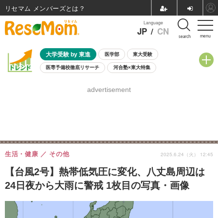
リセマム メンバーズ
Language
JP
/
CN
menu
search
大学受験 by 東進
医学部
東大受験
医専予備校徹底リサーチ
河合塾×東大特集
親子で考える大学選び
高校受験
中学受験
小学校受験
advertisement
共通テスト
夏休み
8月開催学校説明会・相談会
8月開催イベント・WS
全国公立高校 過去問
人気記事
自由研究教材（小学生向け）
自由研究教材（中学生向け）
ランキング
生活・健康
その他
2025.6.24（火） 12:45
【台風2号】熱帯低気圧に変化、八丈島周辺は
24日夜から大雨に警戒 1枚目の写真・画像