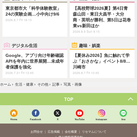
東京都市大「科学体験教室」
【高校野球2026夏】第4日青
24の実験企画…小中向け9/6
森山田・東日大昌平・大分
商・英明が勝利、第5日は花巻
2026.8.7 Fri 18:15
東vs新田ほか
2026.8.9 Sun 9:15
デジタル生活
趣味・娯楽
Google、アプリ向け年齢確認
【夏休み2026】魚に触れて学
APIを年内に世界展開…未成年
ぶ「おさかな」イベント8/8…
者保護を強化
川崎市
2026.7.31 Fri 13:45
2026.8.7 Fri 10:45
ホーム
›
生活・健康
›
その他
›
記事
›
写真・画像
TOP
Home
Facebook
X
YouTube
Instagram
line
お問合せ
広告掲載
会社概要
リセマムについて