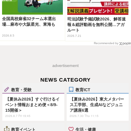
全国高校麻雀32チーム本選出
司法試験予備試験2026、解答速
場…麻布や大阪星光、東海も
報＆総評動画を無料公開…アガ
ルート
2026.8.5
2026.7.21
Recommended by
advertisement
NEWS CATEGORY
教育・受験
教育ICT
【夏休み2026】すぐ行けるイ
【夏休み2026】東大メタバー
ベント情報おまとめ便＜8/9-
ス工学部、生成AIなどジュニ
15開催＞
ア講座6選
2026.8.7 Fri 19:45
2026.7.30 Thu 11:15
教育イベント
生活・健康