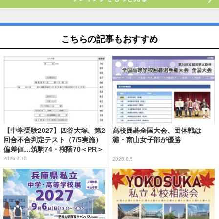
こちらの記事もおすすめ
【中学受験2027】四谷大塚、第2
高校囲碁全国大会、団体戦は
回合不合判定テスト（7/5実施）
灘・南山女子部が優勝
偏差値…筑駒74・桜蔭70＜PR＞
2026.7.10
2026.8.5