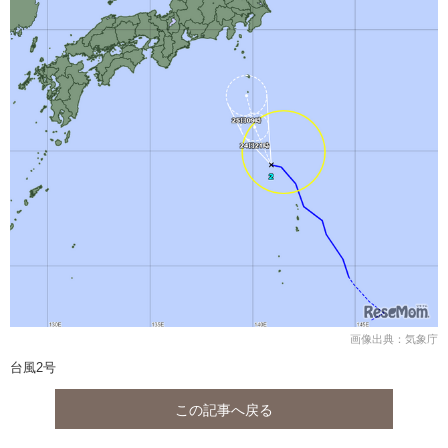
画像出典：気象庁
台風2号
この記事へ戻る