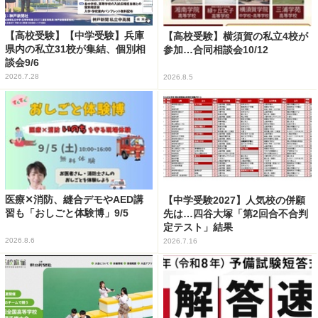
【高校受験】【中学受験】兵庫
【高校受験】横須賀の私立4校が
県内の私立31校が集結、個別相
参加…合同相談会10/12
談会9/6
2026.7.28
2026.8.5
医療✕消防、縫合デモやAED講
【中学受験2027】人気校の併願
習も「おしごと体験博」9/5
先は…四谷大塚「第2回合不合判
定テスト」結果
2026.8.6
2026.7.16