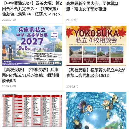
【中学受験2027】四谷大塚、第2
高校囲碁全国大会、団体戦は
回合不合判定テスト（7/5実施）
灘・南山女子部が優勝
偏差値…筑駒74・桜蔭70＜PR＞
2026.7.10
2026.8.5
【高校受験】【中学受験】兵庫
【高校受験】横須賀の私立4校が
県内の私立31校が集結、個別相
参加…合同相談会10/12
談会9/6
2026.7.28
2026.8.5