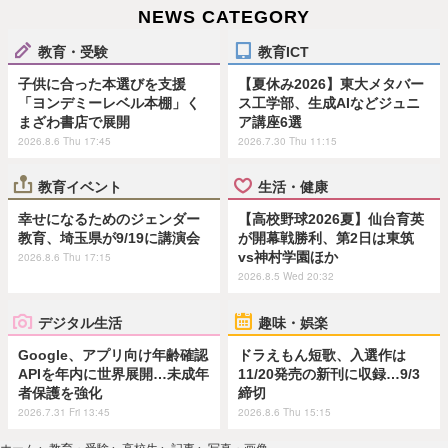
NEWS CATEGORY
教育・受験
教育ICT
子供に合った本選びを支援
【夏休み2026】東大メタバー
「ヨンデミーレベル本棚」く
ス工学部、生成AIなどジュニ
まざわ書店で展開
ア講座6選
2026.8.6 Thu 17:45
2026.7.30 Thu 11:15
教育イベント
生活・健康
幸せになるためのジェンダー
【高校野球2026夏】仙台育英
教育、埼玉県が9/19に講演会
が開幕戦勝利、第2日は東筑
vs神村学園ほか
2026.8.6 Thu 17:15
2026.8.5 Wed 20:32
デジタル生活
趣味・娯楽
Google、アプリ向け年齢確認
ドラえもん短歌、入選作は
APIを年内に世界展開…未成年
11/20発売の新刊に収録…9/3
者保護を強化
締切
2026.7.31 Fri 13:45
2026.8.6 Thu 15:15