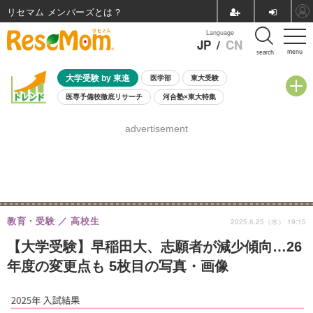
リセマム メンバーズ
Language
JP
/
CN
menu
search
大学受験 by 東進
医学部
東大受験
医専予備校徹底リサーチ
河合塾×東大特集
親子で考える大学選び
高校受験
中学受験
小学校受験
advertisement
共通テスト
夏休み
8月開催学校説明会・相談会
8月開催イベント・WS
全国公立高校 過去問
人気記事
自由研究教材（小学生向け）
自由研究教材（中学生向け）
ランキング
教育・受験
高校生
2025.6.25（水） 19:15
【大学受験】早稲田大、志願者が減少傾向…26
年度の変更点も 5枚目の写真・画像