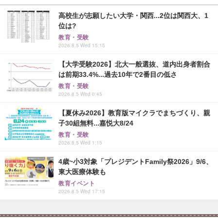
高校生が志願したい大学・関西...2位は関西大、1
位は?
教育・受験
2026.8.5 Wed 15:15
【大学受験2026】北大一般選抜、道内出身者割合
は前期33.4%...過去10年で2番目の低さ
教育・受験
2026.8.5 Wed 0:45
【夏休み2026】教育版マイクラでまちづくり、親
子30組無料...嘉悦大8/24
教育・受験
2026.8.5 Wed 1:15
4歳~小3対象「プレジデントFamily祭2026」9/6、
東大医療体験も
教育イベント
2026.8.5 Wed 17:15