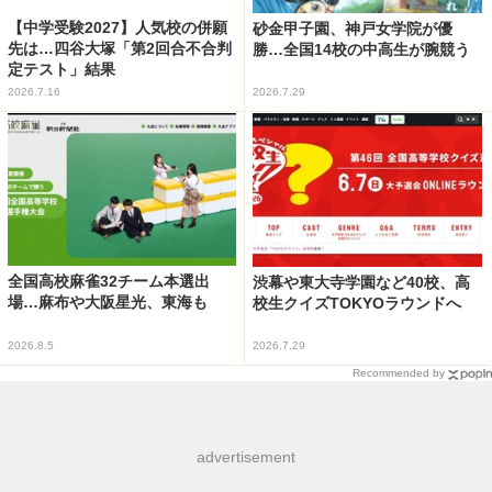
【中学受験2027】人気校の併願
砂金甲子園、神戸女学院が優
先は…四谷大塚「第2回合不合判
勝…全国14校の中高生が腕競う
定テスト」結果
2026.7.16
2026.7.29
全国高校麻雀32チーム本選出
渋幕や東大寺学園など40校、高
場…麻布や大阪星光、東海も
校生クイズTOKYOラウンドへ
2026.8.5
2026.7.29
Recommended by
advertisement