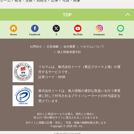
ホーム
›
教育・受験
›
高校生
›
記事
›
写真・画像
TOP
Home
Facebook
X
YouTube
Instagram
line
お問合せ
広告掲載
会社概要
リセマムについて
個人情報保護方針
リセマムは、株式会社イード（東証グロース上場）の運
営するサービスです。
証券コード：6038
株式会社イードは、個人情報の適切な取扱いを行う事業
者に対して付与されるプライバシーマークの付与認定を
受けています。
紹介した商品/サービスを購入、契約した場合に、
売上の一部が弊社サイトに還元されることがあります。
当サイトに掲載の記事・見出し・写真・画像の無断転載を禁じます。
Copyright © 2026 IID, Inc.
advertisement