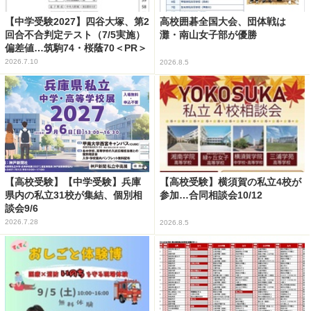
【中学受験2027】四谷大塚、第2
高校囲碁全国大会、団体戦は
回合不合判定テスト（7/5実施）
灘・南山女子部が優勝
偏差値…筑駒74・桜蔭70＜PR＞
2026.7.10
2026.8.5
【高校受験】【中学受験】兵庫
【高校受験】横須賀の私立4校が
県内の私立31校が集結、個別相
参加…合同相談会10/12
談会9/6
2026.7.28
2026.8.5