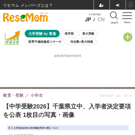
リセマム メンバーズ
Language
JP
/
CN
menu
search
大学受験 by 東進
医学部
東大受験
医専予備校徹底リサーチ
河合塾×東大特集
親子で考える大学選び
高校受験
中学受験
小学校受験
advertisement
共通テスト
夏休み
8月開催学校説明会・相談会
8月開催イベント・WS
全国公立高校 過去問
人気記事
自由研究教材（小学生向け）
自由研究教材（中学生向け）
ランキング
教育・受験
小学生
2025.6.27（金） 13:15
【中学受験2026】千葉県立中、入学者決定要項
を公表 1枚目の写真・画像