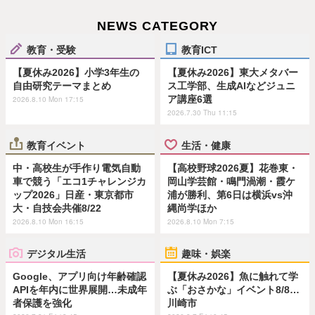
NEWS CATEGORY
教育・受験
教育ICT
【夏休み2026】小学3年生の
【夏休み2026】東大メタバー
自由研究テーマまとめ
ス工学部、生成AIなどジュニ
ア講座6選
2026.8.10 Mon 17:15
2026.7.30 Thu 11:15
教育イベント
生活・健康
中・高校生が手作り電気自動
【高校野球2026夏】花巻東・
車で競う「エコ1チャレンジカ
岡山学芸館・鳴門渦潮・霞ケ
ップ2026」日産・東京都市
浦が勝利、第6日は横浜vs沖
大・自技会共催8/22
縄尚学ほか
2026.8.10 Mon 16:15
2026.8.10 Mon 7:15
デジタル生活
趣味・娯楽
Google、アプリ向け年齢確認
【夏休み2026】魚に触れて学
APIを年内に世界展開…未成年
ぶ「おさかな」イベント8/8…
者保護を強化
川崎市