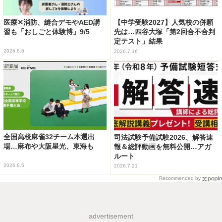
医療✕消防、縫合デモやAED講
【中学受験2027】人気校の併願
習も「おしごと体験博」9/5
先は…四谷大塚「第2回合不合判
定テスト」結果
2026.8.6
2026.7.16
全国高校麻雀32チーム本選出
司法試験予備試験2026、解答速
場…麻布や大阪星光、東海も
報＆総評動画を無料公開…アガ
ルート
2026.8.5
2026.7.21
Recommended by
advertisement