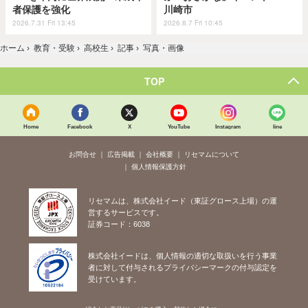
者保護を強化
川崎市
2026.7.31 Fri 13:45
2026.8.7 Fri 10:45
ホーム
›
教育・受験
›
高校生
›
記事
›
写真・画像
TOP
Home
Facebook
X
YouTube
Instagram
line
お問合せ
広告掲載
会社概要
リセマムについて
個人情報保護方針
リセマムは、株式会社イード（東証グロース上場）の運
営するサービスです。
証券コード：6038
株式会社イードは、個人情報の適切な取扱いを行う事業
者に対して付与されるプライバシーマークの付与認定を
受けています。