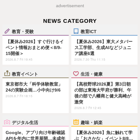
advertisement
NEWS CATEGORY
教育・受験
教育ICT
【夏休み2026】すぐ行けるイ
【夏休み2026】東大メタバー
ベント情報おまとめ便＜8/9-
ス工学部、生成AIなどジュニ
15開催＞
ア講座6選
2026.8.7 Fri 19:45
2026.7.30 Thu 11:15
教育イベント
生活・健康
東京都市大「科学体験教室」
【高校野球2026夏】第3日朝
24の実験企画…小中向け9/6
の部は東海大甲府が勝利、午
後の部で八幡商と健大高崎が
2026.8.7 Fri 18:15
激突
2026.8.7 Fri 12:45
デジタル生活
趣味・娯楽
Google、アプリ向け年齢確認
【夏休み2026】魚に触れて学
APIを年内に世界展開…未成年
ぶ「おさかな」イベント8/8…