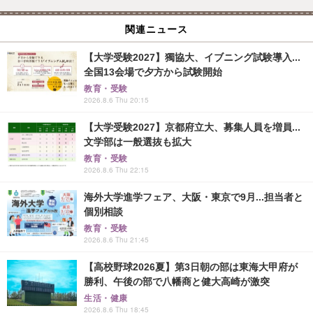
関連ニュース
【大学受験2027】獨協大、イブニング試験導入...
全国13会場で夕方から試験開始
教育・受験
2026.8.6 Thu 20:15
【大学受験2027】京都府立大、募集人員を増員...
文学部は一般選抜も拡大
教育・受験
2026.8.6 Thu 22:15
海外大学進学フェア、大阪・東京で9月...担当者と
個別相談
教育・受験
2026.8.6 Thu 21:45
【高校野球2026夏】第3日朝の部は東海大甲府が
勝利、午後の部で八幡商と健大高崎が激突
生活・健康
2026.8.6 Thu 18:45