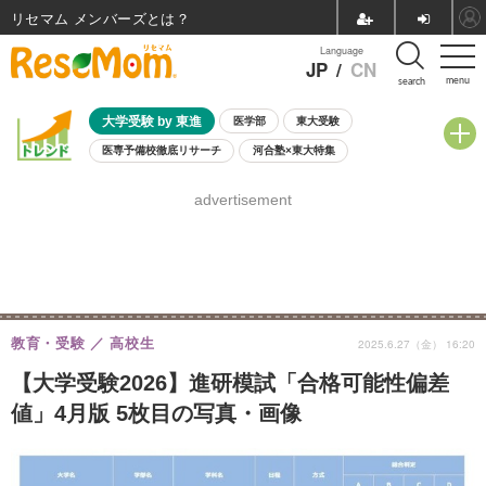
リセマム メンバーズ
Language
JP
/
CN
menu
search
大学受験 by 東進
医学部
東大受験
医専予備校徹底リサーチ
河合塾×東大特集
親子で考える大学選び
高校受験
中学受験
小学校受験
advertisement
共通テスト
夏休み
8月開催学校説明会・相談会
8月開催イベント・WS
全国公立高校 過去問
人気記事
自由研究教材（小学生向け）
自由研究教材（中学生向け）
ランキング
教育・受験
高校生
2025.6.27（金） 16:20
【大学受験2026】進研模試「合格可能性偏差
値」4月版 5枚目の写真・画像