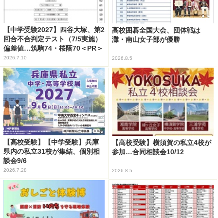
【中学受験2027】四谷大塚、第2
高校囲碁全国大会、団体戦は
回合不合判定テスト（7/5実施）
灘・南山女子部が優勝
偏差値…筑駒74・桜蔭70＜PR＞
2026.7.10
2026.8.5
【高校受験】【中学受験】兵庫
【高校受験】横須賀の私立4校が
県内の私立31校が集結、個別相
参加…合同相談会10/12
談会9/6
2026.7.28
2026.8.5