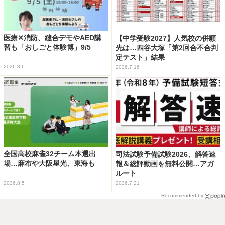
医療✕消防、縫合デモやAED講
【中学受験2027】人気校の併願
習も「おしごと体験博」9/5
先は…四谷大塚「第2回合不合判
定テスト」結果
2026.8.6
2026.7.16
全国高校麻雀32チーム本選出
司法試験予備試験2026、解答速
場…麻布や大阪星光、東海も
報＆総評動画を無料公開…アガ
ルート
2026.8.5
2026.7.21
Recommended by