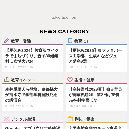
advertisement
NEWS CATEGORY
教育・受験
教育ICT
【夏休み2026】教育版マイク
【夏休み2026】東大メタバー
ラでまちづくり、親子30組無
ス工学部、生成AIなどジュニ
料…嘉悦大8/24
ア講座6選
2026.8.5 Wed 19:15
2026.7.30 Thu 11:15
教育イベント
生活・健康
糸井重里氏ら登壇、京都橘大
【高校野球2026夏】仙台育英
が清水寺で学部学科開設記念
が開幕戦勝利、第2日は東筑
の講演会
vs神村学園ほか
2026.8.5 Wed 14:15
2026.8.5 Wed 20:32
デジタル生活
趣味・娯楽
Google、アプリ向け年齢確認
全国高校麻雀32チーム本選出