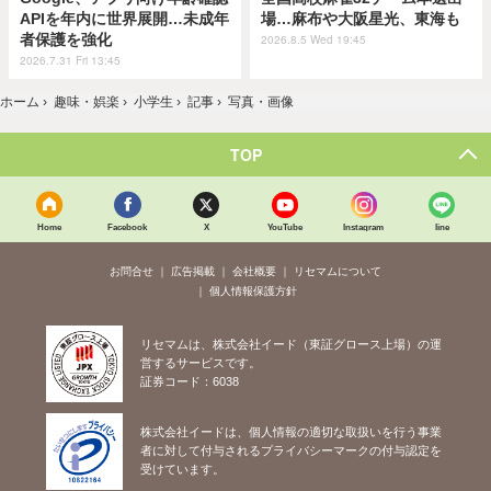
APIを年内に世界展開…未成年
場…麻布や大阪星光、東海も
者保護を強化
2026.8.5 Wed 19:45
2026.7.31 Fri 13:45
ホーム
›
趣味・娯楽
›
小学生
›
記事
›
写真・画像
TOP
Home
Facebook
X
YouTube
Instagram
line
お問合せ
広告掲載
会社概要
リセマムについて
個人情報保護方針
リセマムは、株式会社イード（東証グロース上場）の運
営するサービスです。
証券コード：6038
株式会社イードは、個人情報の適切な取扱いを行う事業
者に対して付与されるプライバシーマークの付与認定を
受けています。