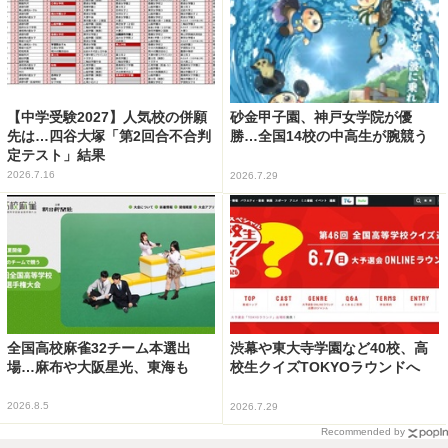
【中学受験2027】人気校の併願
砂金甲子園、神戸女学院が優
先は…四谷大塚「第2回合不合判
勝…全国14校の中高生が腕競う
定テスト」結果
2026.7.16
2026.7.29
全国高校麻雀32チーム本選出
渋幕や東大寺学園など40校、高
場…麻布や大阪星光、東海も
校生クイズTOKYOラウンドへ
2026.8.5
2026.7.29
Recommended by