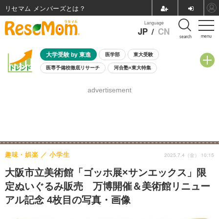
リセマム メンバーズ
Language
JP
/
CN
menu
search
大学受験 by 東進
医学部
東大受験
医専予備校徹底リサーチ
河合塾×東大特集
親子で考える大学選び
高校受験
中学受験
小学校受験
advertisement
共通テスト
夏休み
8月開催学校説明会・相談会
8月開催イベント・WS
全国公立高校 過去問
人気記事
自由研究教材（小学生向け）
自由研究教材（中学生向け）
ランキング
趣味・娯楽
小学生
2025.7.4（金） 10:15
大阪市立美術館「ゴッホ展×サンエックス」限
定ぬいぐるみ販売 万博開催＆美術館リニュー
アル記念 4枚目の写真・画像