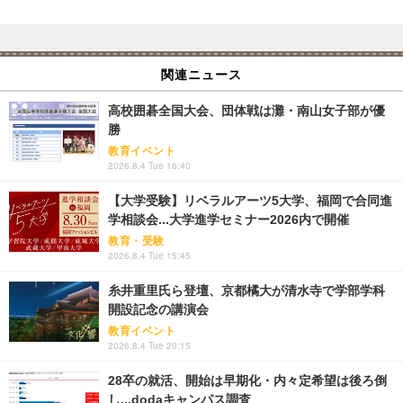
関連ニュース
高校囲碁全国大会、団体戦は灘・南山女子部が優
勝
教育イベント
2026.8.4 Tue 16:40
【大学受験】リベラルアーツ5大学、福岡で合同進
学相談会...大学進学セミナー2026内で開催
教育・受験
2026.8.4 Tue 15:45
糸井重里氏ら登壇、京都橘大が清水寺で学部学科
開設記念の講演会
教育イベント
2026.8.4 Tue 20:15
28卒の就活、開始は早期化・内々定希望は後ろ倒
し...dodaキャンパス調査