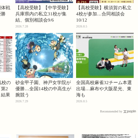
団体戦
【高校受験】【中学受験】
【高校受験】横須賀の私立
優勝
兵庫県内の私立31校が集
4校が参加…合同相談会
結、個別相談会9/6
10/12
2026.7.28
2026.8.5
気校の
砂金甲子園、神戸女学院が
全国高校麻雀32チーム本選
第2
優勝…全国14校の中高生が
出場…麻布や大阪星光、東
」結果
腕競う
海も
2026.7.29
2026.8.5
Recommended by