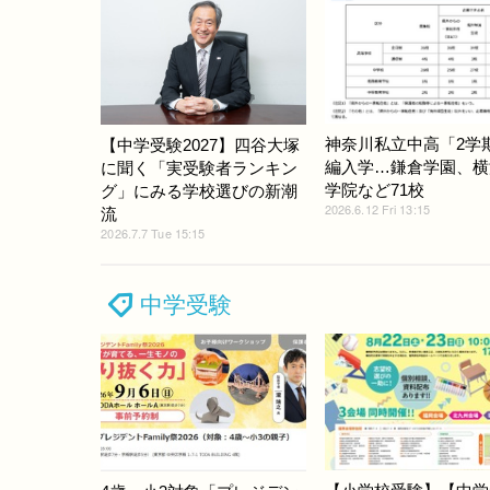
神奈川私立中高「2学
【中学受験2027】四谷大塚
編入学…鎌倉学園、横
に聞く「実受験者ランキン
学院など71校
グ」にみる学校選びの新潮
2026.6.12 Fri 13:15
流
2026.7.7 Tue 15:15
中学受験