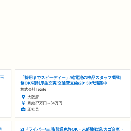
埼玉
「採用までスピーディー」/乾電池の検品スタッフ/即勤
務OK/福利厚生充実/交通費支給/20~30代活躍中
株式会社Tetote
大阪府
月給27万円～34万円
正社員
利
2tドライバー/吉川/普通免許OK・未経験歓迎/カゴ台車・