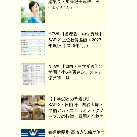
編集長・加藤紀子連載「今、
会いたい人」
NEW!!【首都圏・中学受験】
SAPIX 上位校偏差値＜2027
年度版（2026年4月）
NEW!!【関西・中学受験】浜
学園「小6合否判定テスト」
偏差値一覧
【中学受験の塾選び】
SAPIX・日能研・四谷大塚・
早稲アカ・エルカミノ・グノ
ーブルの特徴・費用と合格力
都道府県別 高校入試偏差値ラ