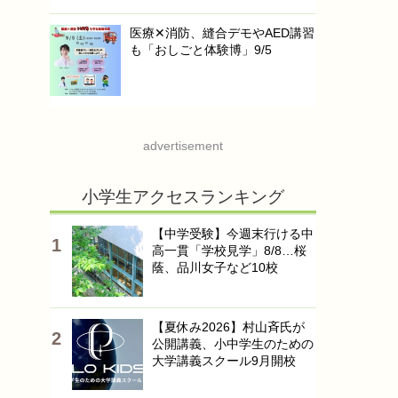
医療✕消防、縫合デモやAED講習
も「おしごと体験博」9/5
advertisement
小学生アクセスランキング
【中学受験】今週末行ける中
高一貫「学校見学」8/8…桜
蔭、品川女子など10校
【夏休み2026】村山斉氏が
公開講義、小中学生のための
大学講義スクール9月開校