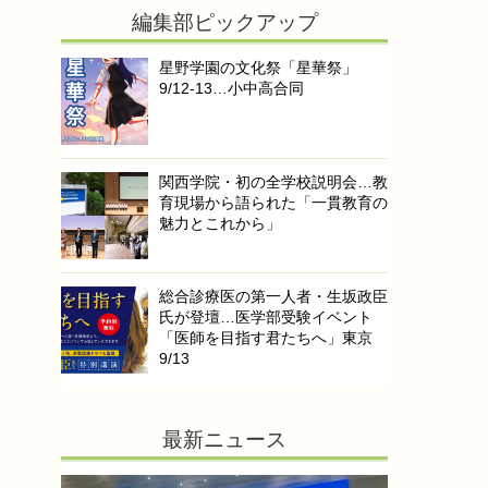
編集部ピックアップ
星野学園の文化祭「星華祭」
9/12-13…小中高合同
関西学院・初の全学校説明会…教
育現場から語られた「一貫教育の
魅力とこれから」
総合診療医の第一人者・生坂政臣
氏が登壇…医学部受験イベント
「医師を目指す君たちへ」東京
9/13
最新ニュース