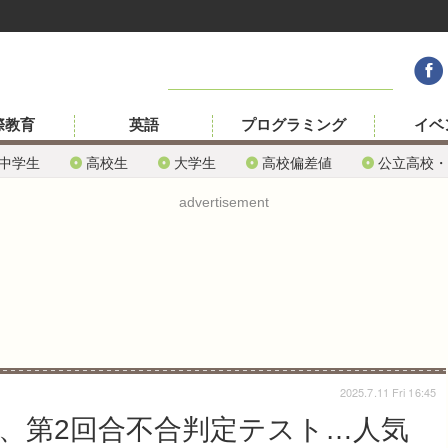
際教育
英語
プログラミング
イベ
中学生
高校生
大学生
高校偏差値
公立高校・
advertisement
2025.7.11 Fri 16:45
塚、第2回合不合判定テスト…人気