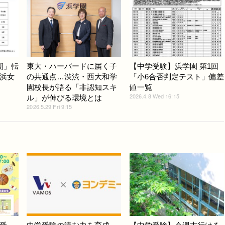
期」転
東大・ハーバードに届く子
【中学受験】浜学園 第1回
浜女
の共通点…渋渋・西大和学
「小6合否判定テスト」偏差
園校長が語る「非認知スキ
値一覧
2026.4.8 Wed 16:15
ル」が伸びる環境とは
2026.5.29 Fri 9:15