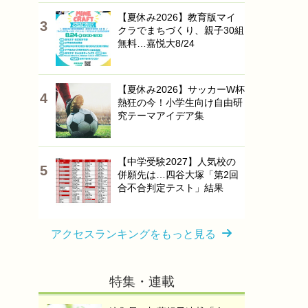
【夏休み2026】教育版マイ
クラでまちづくり、親子30組
無料…嘉悦大8/24
【夏休み2026】サッカーW杯
熱狂の今！小学生向け自由研
究テーマアイデア集
【中学受験2027】人気校の
併願先は…四谷大塚「第2回
合不合判定テスト」結果
アクセスランキングをもっと見る
特集・連載