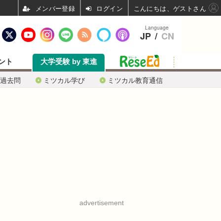
ログイン
こんにちは、ゲストさん
Language
JP
/
CN
ント
大学受験 by 東進
過去問
ミツカル学び
ミツカル教育通信
advertisement