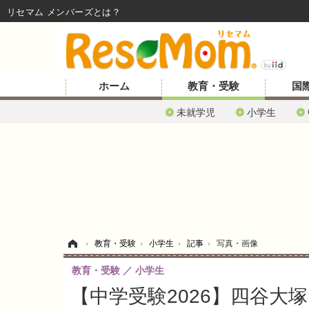
リセマム メンバーズ
ホーム
教育・受験
国
未就学児
小学生
ホーム
›
教育・受験
›
小学生
›
記事
›
写真・画像
教育・受験
小学生
【中学受験2026】四谷大