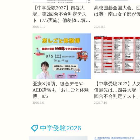
【中学受験2027】四谷大
高校囲碁全国大会、
塚、第2回合不合判定テス
は灘・南山女子部が
ト（7/5実施）偏差値…筑駒
74・桜蔭70＜PR＞
2026.7.10
2026.8.5
医療✕消防、縫合デモや
【中学受験2027】人
AED講習も「おしごと体験
併願先は…四谷大塚「
博」9/5
回合不合判定テスト
2026.8.6
2026.7.16
中学受験2026