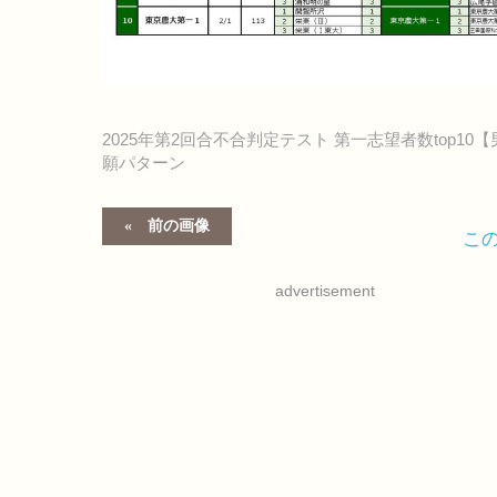
2025年第2回合不合判定テスト 第一志望者数top
願パターン
前の画像
こ
advertisement