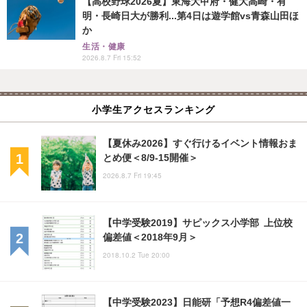
【高校野球2026夏】東海大甲府・健大高崎・有
明・長崎日大が勝利...第4日は遊学館vs青森山田ほ
か
生活・健康
2026.8.7 Fri 15:52
小学生アクセスランキング
【夏休み2026】すぐ行けるイベント情報おま
とめ便＜8/9-15開催＞
2026.8.7 Fri 19:45
【中学受験2019】サピックス小学部 上位校
偏差値＜2018年9月＞
2018.10.2 Tue 20:00
【中学受験2023】日能研「予想R4偏差値一