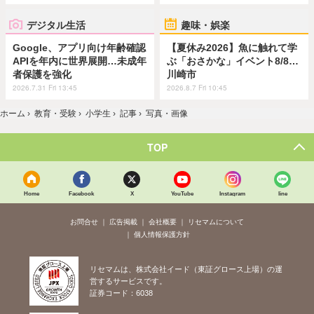
デジタル生活
趣味・娯楽
Google、アプリ向け年齢確認
【夏休み2026】魚に触れて学
APIを年内に世界展開…未成年
ぶ「おさかな」イベント8/8…
者保護を強化
川崎市
2026.7.31 Fri 13:45
2026.8.7 Fri 10:45
ホーム
›
教育・受験
›
小学生
›
記事
›
写真・画像
TOP
Home
Facebook
X
YouTube
Instagram
line
お問合せ
広告掲載
会社概要
リセマムについて
個人情報保護方針
リセマムは、株式会社イード（東証グロース上場）の運
営するサービスです。
証券コード：6038