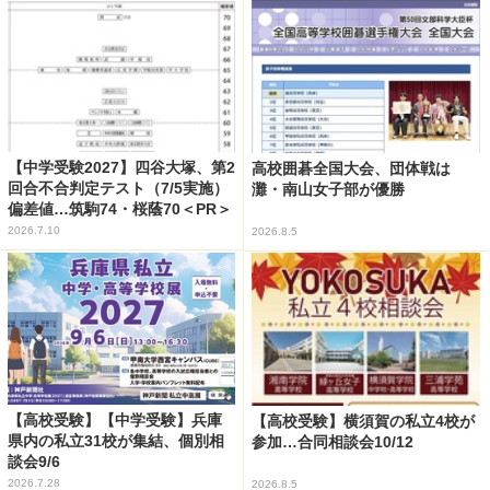
【中学受験2027】四谷大塚、第2
高校囲碁全国大会、団体戦は
回合不合判定テスト（7/5実施）
灘・南山女子部が優勝
偏差値…筑駒74・桜蔭70＜PR＞
2026.7.10
2026.8.5
【高校受験】【中学受験】兵庫
【高校受験】横須賀の私立4校が
県内の私立31校が集結、個別相
参加…合同相談会10/12
談会9/6
2026.7.28
2026.8.5