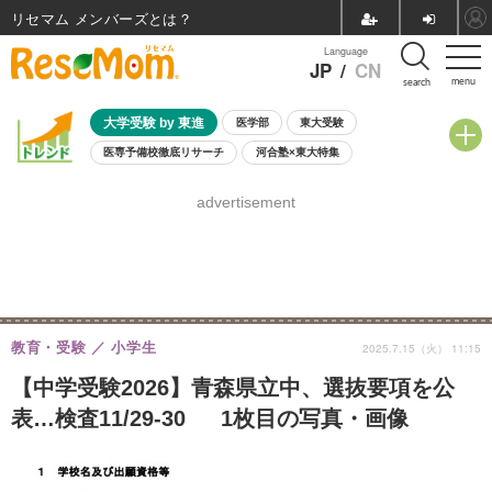
リセマム メンバーズ
Language
JP
/
CN
menu
search
大学受験 by 東進
医学部
東大受験
医専予備校徹底リサーチ
河合塾×東大特集
親子で考える大学選び
高校受験
中学受験
小学校受験
advertisement
共通テスト
夏休み
8月開催学校説明会・相談会
8月開催イベント・WS
全国公立高校 過去問
人気記事
自由研究教材（小学生向け）
自由研究教材（中学生向け）
ランキング
教育・受験
小学生
2025.7.15（火） 11:15
【中学受験2026】青森県立中、選抜要項を公
表…検査11/29-30 1枚目の写真・画像