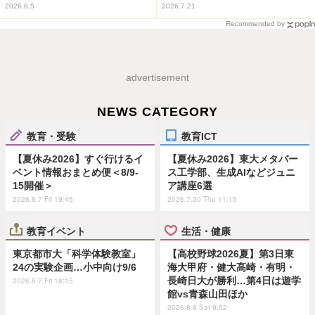
2026.8.5
2026.7.21
Recommended by
advertisement
NEWS CATEGORY
教育・受験
教育ICT
【夏休み2026】すぐ行けるイ
【夏休み2026】東大メタバー
ベント情報おまとめ便＜8/9-
ス工学部、生成AIなどジュニ
15開催＞
ア講座6選
2026.8.7 Fri 19:45
2026.7.30 Thu 11:15
教育イベント
生活・健康
東京都市大「科学体験教室」
【高校野球2026夏】第3日東
24の実験企画…小中向け9/6
海大甲府・健大高崎・有明・
長崎日大が勝利…第4日は遊学
2026.8.7 Fri 18:15
館vs青森山田ほか
2026.8.8 Sat 9:52