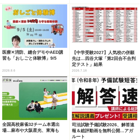
医療✕消防、縫合デモやAED講
【中学受験2027】人気校の併願
習も「おしごと体験博」9/5
先は…四谷大塚「第2回合不合判
定テスト」結果
2026.8.6
2026.7.16
全国高校麻雀32チーム本選出
司法試験予備試験2026、解答速
場…麻布や大阪星光、東海も
報＆総評動画を無料公開…アガ
ルート