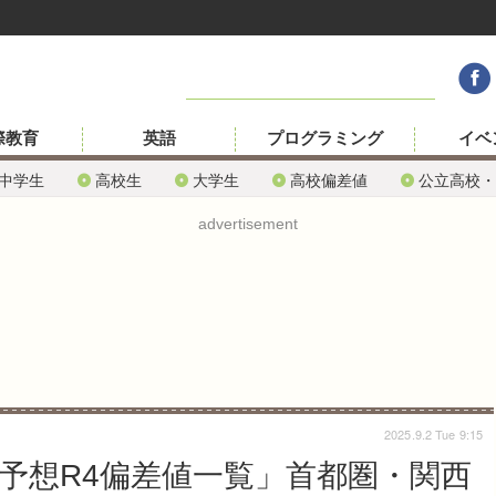
際教育
英語
プログラミング
イベ
中学生
高校生
大学生
高校偏差値
公立高校・
advertisement
2025.9.2 Tue 9:15
「予想R4偏差値一覧」首都圏・関西