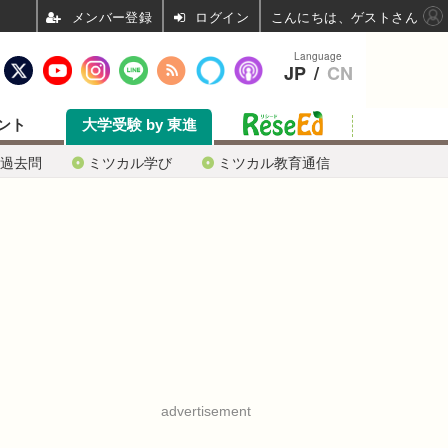
ログイン
こんにちは、ゲストさん
Language
JP
/
CN
ント
大学受験 by 東進
過去問
ミツカル学び
ミツカル教育通信
advertisement