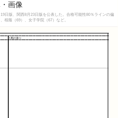
真・画像
月19日版、関西8月23日版を公表した。合格可能性80％ラインの偏
）、桜蔭（69）、女子学院（67）など。