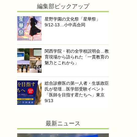
編集部ピックアップ
星野学園の文化祭「星華祭」
9/12-13…小中高合同
関西学院・初の全学校説明会…教
育現場から語られた「一貫教育の
魅力とこれから」
総合診療医の第一人者・生坂政臣
氏が登壇…医学部受験イベント
「医師を目指す君たちへ」東京
9/13
最新ニュース