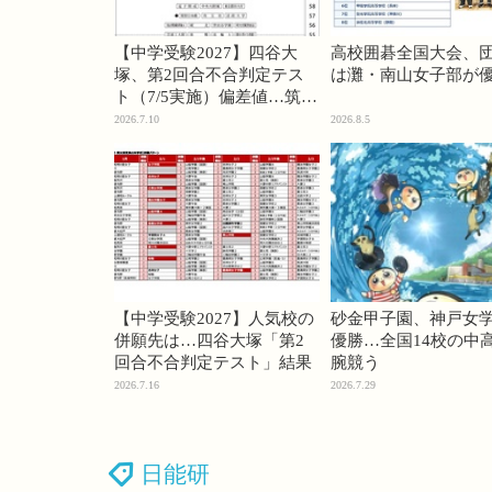
【中学受験2027】四谷大
高校囲碁全国大会、
塚、第2回合不合判定テス
は灘・南山女子部が
ト（7/5実施）偏差値…筑駒
74・桜蔭70＜PR＞
2026.7.10
2026.8.5
【中学受験2027】人気校の
砂金甲子園、神戸女
併願先は…四谷大塚「第2
優勝…全国14校の中
回合不合判定テスト」結果
腕競う
2026.7.16
2026.7.29
日能研