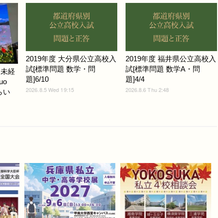
2019年度 大分県公立高校入
2019年度 福井県公立高校入
試[標準問題 数学・問
試[標準問題 数学A・問
ノ未経
題]6/10
題]4/4
uo
2026.8.5 Wed 19:15
2026.8.6 Thu 2:48
らい