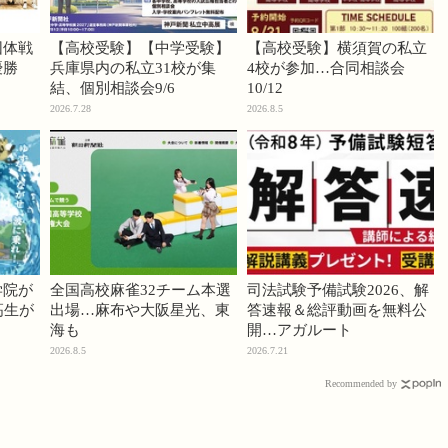
団体戦
【高校受験】【中学受験】
【高校受験】横須賀の私立
優勝
兵庫県内の私立31校が集
4校が参加…合同相談会
結、個別相談会9/6
10/12
2026.7.28
2026.8.5
学院が
全国高校麻雀32チーム本選
司法試験予備試験2026、解
高生が
出場…麻布や大阪星光、東
答速報＆総評動画を無料公
海も
開…アガルート
2026.8.5
2026.7.21
Recommended by