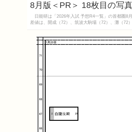
8月版＜PR＞ 18枚目の写
日能研は「2026年入試 予想R4一覧」の首都圏8
差値は、開成（72）、筑波大駒場（72）、灘（72