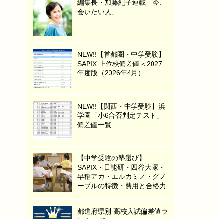
編集長・加藤紀子連載「今、
会いたい人」
NEW!!【首都圏・中学受験】
SAPIX 上位校偏差値＜2027
年度版（2026年4月）
NEW!!【関西・中学受験】浜
学園「小6合否判定テスト」
偏差値一覧
【中学受験の塾選び】
SAPIX・日能研・四谷大塚・
早稲アカ・エルカミノ・グノ
ーブルの特徴・費用と合格力
都道府県別 高校入試偏差値ラ