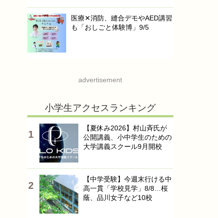
医療✕消防、縫合デモやAED講習
も「おしごと体験博」9/5
advertisement
小学生アクセスランキング
【夏休み2026】村山斉氏が
公開講義、小中学生のための
大学講義スクール9月開校
【中学受験】今週末行ける中
高一貫「学校見学」8/8…桜
蔭、品川女子など10校