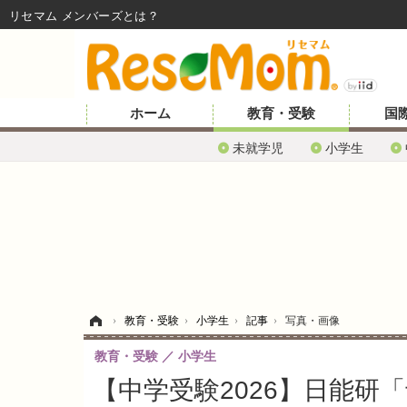
リセマム メンバーズ
ホーム
教育・受験
国
未就学児
小学生
ホーム
›
教育・受験
›
小学生
›
記事
›
写真・画像
教育・受験
小学生
【中学受験2026】日能研