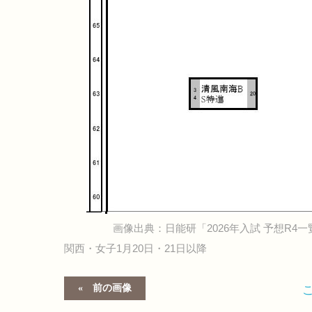
画像出典：日能研「2026年入試 予想R4一覧
関西・女子1月20日・21日以降
前の画像