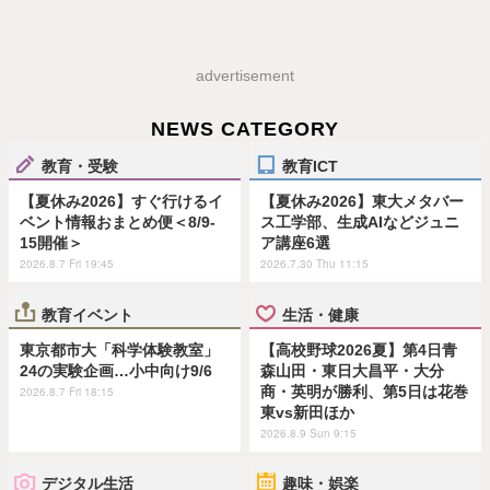
advertisement
NEWS CATEGORY
教育・受験
教育ICT
【夏休み2026】すぐ行けるイ
【夏休み2026】東大メタバー
ベント情報おまとめ便＜8/9-
ス工学部、生成AIなどジュニ
15開催＞
ア講座6選
2026.8.7 Fri 19:45
2026.7.30 Thu 11:15
教育イベント
生活・健康
東京都市大「科学体験教室」
【高校野球2026夏】第4日青
24の実験企画…小中向け9/6
森山田・東日大昌平・大分
商・英明が勝利、第5日は花巻
2026.8.7 Fri 18:15
東vs新田ほか
2026.8.9 Sun 9:15
デジタル生活
趣味・娯楽