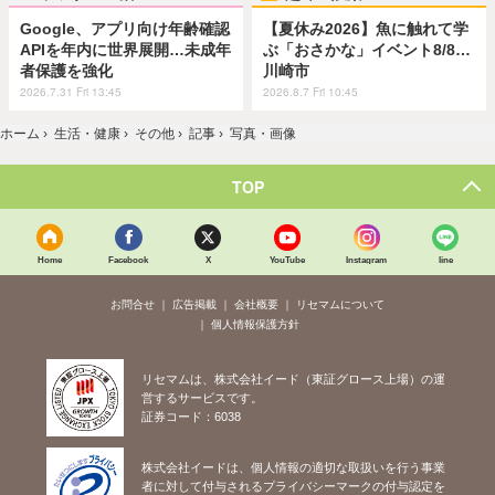
Google、アプリ向け年齢確認
【夏休み2026】魚に触れて学
APIを年内に世界展開…未成年
ぶ「おさかな」イベント8/8…
者保護を強化
川崎市
2026.7.31 Fri 13:45
2026.8.7 Fri 10:45
ホーム
›
生活・健康
›
その他
›
記事
›
写真・画像
TOP
Home
Facebook
X
YouTube
Instagram
line
お問合せ
広告掲載
会社概要
リセマムについて
個人情報保護方針
リセマムは、株式会社イード（東証グロース上場）の運
営するサービスです。
証券コード：6038
株式会社イードは、個人情報の適切な取扱いを行う事業
者に対して付与されるプライバシーマークの付与認定を