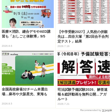
医療✕消防、縫合デモやAED講
【中学受験2027】人気校の併願
習も「おしごと体験博」9/5
先は…四谷大塚「第2回合不合判
定テスト」結果
2026.8.6
2026.7.16
全国高校麻雀32チーム本選出
司法試験予備試験2026、解答速
場…麻布や大阪星光、東海も
報＆総評動画を無料公開…アガ
ルート
2026.8.5
2026.7.21
Recommended by