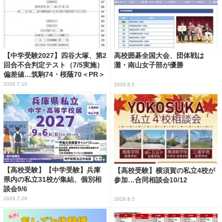
【中学受験2027】四谷大塚、第2
高校囲碁全国大会、団体戦は
回合不合判定テスト（7/5実施）
灘・南山女子部が優勝
偏差値…筑駒74・桜蔭70＜PR＞
2026.7.10
2026.8.5
【高校受験】【中学受験】兵庫
【高校受験】横須賀の私立4校が
県内の私立31校が集結、個別相
参加…合同相談会10/12
談会9/6
2026.7.28
2026.8.5