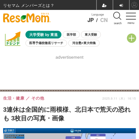
リセマム メンバーズ
Language
JP
/
CN
menu
search
大学受験 by 東進
医学部
東大受験
医専予備校徹底リサーチ
河合塾×東大特集
親子で考える大学選び
高校受験
中学受験
小学校受験
advertisement
共通テスト
夏休み
8月開催学校説明会・相談会
8月開催イベント・WS
全国公立高校 過去問
人気記事
自由研究教材（小学生向け）
自由研究教材（中学生向け）
ランキング
生活・健康
その他
2025.9.11（木） 16:15
3連休は全国的に雨模様、北日本で荒天の恐れ
も 3枚目の写真・画像