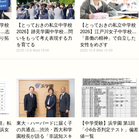
学校
【とっておきの私立中学校
【とっておきの私立中学校
校…志
2026】跡見学園中学校…問
2026】江戸川女子中学校…
り拓
いをもって考え表現する力
「喜働の精神」で自立した
を育てる
女性をめざす
2025.10.8 Wed 15:00
2025.10.8 Wed 12:00
期」転
東大・ハーバードに届く子
【中学受験】浜学園 第1回
浜女
の共通点…渋渋・西大和学
「小6合否判定テスト」偏差
園校長が語る「非認知スキ
値一覧