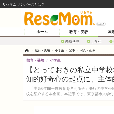
リセマム メンバーズ
ホーム
教育・受験
国
未就学児
小学生
ホーム
›
教育・受験
›
小学生
›
記事
›
写真・画像
教育・受験
小学生
【とっておきの私立中学校2
知的好奇心の起点に、主体
「中高6年間一貫教育を考える会」発行の中学受
校を紹介する本企画。本記事では、東京都市大学付