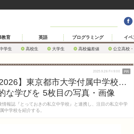
際教育
英語
プログラミング
イベ
中学生
高校生
大学生
高校偏差値
公立高校・
2025.9.26 Fri 9:00
PR
026】東京都市大学付属中学校…
的な学びを 5枚目の写真・画像
験情報誌『とっておきの私立中学校』と連携し、注目の私立中学
属中学校を紹介する。