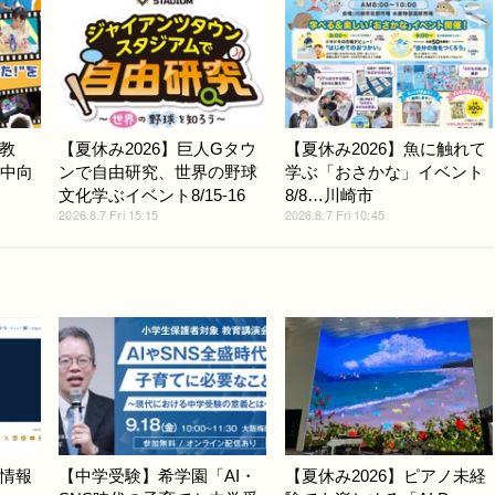
教
【夏休み2026】巨人Gタウ
【夏休み2026】魚に触れて
小中向
ンで自由研究、世界の野球
学ぶ「おさかな」イベント
文化学ぶイベント8/15-16
8/8…川崎市
2026.8.7 Fri 15:15
2026.8.7 Fri 10:45
情報
【中学受験】希学園「AI・
【夏休み2026】ピアノ未経