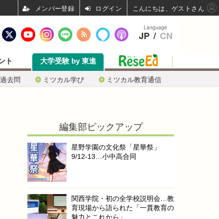
ログイン
こんにちは、ゲストさん
Language
JP
/
CN
ント
大学受験 by 東進
過去問
ミツカル学び
ミツカル教育通信
編集部ピックアップ
星野学園の文化祭「星華祭」
9/12-13…小中高合同
関西学院・初の全学校説明会…教
育現場から語られた「一貫教育の
魅力とこれから」