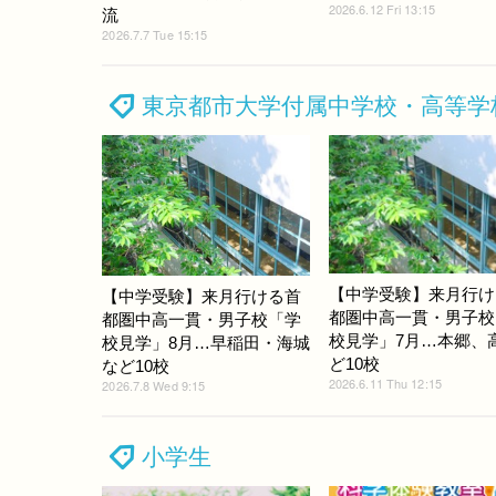
2026.6.12 Fri 13:15
流
2026.7.7 Tue 15:15
東京都市大学付属中学校・高等学
【中学受験】来月行け
【中学受験】来月行ける首
都圏中高一貫・男子校
都圏中高一貫・男子校「学
校見学」7月…本郷、
校見学」8月…早稲田・海城
ど10校
など10校
2026.6.11 Thu 12:15
2026.7.8 Wed 9:15
小学生