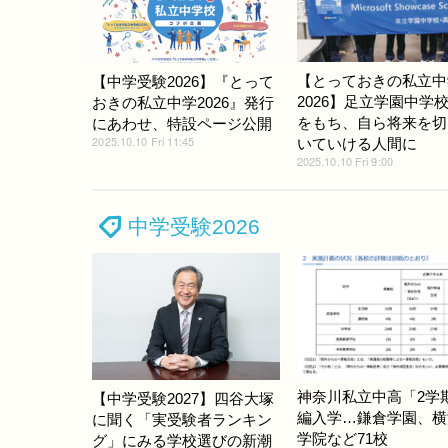
【とっておきの私立中
【中学受験2026】『とって
2026】足立学園中学
おきの私立中学2026』発行
をもち、自ら将来を切
にあわせ、特設ページ公開
2025.10.10 Fri 11:45
いていける人間に
2025.10.10 Fri 9:00
中学受験2026
神奈川私立中高「2学
【中学受験2027】四谷大塚
編入学…鎌倉学園、横
に聞く「実受験者ランキン
学院など71校
グ」にみる学校選びの新潮