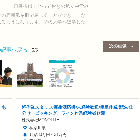
画像提供：とっておきの私立中学校
学の雰囲気を肌で感じることができ、「な
れるようになります。その大学へ進学した
次の画像
の記事へ戻る
5/6
与あ
軽作業スタッフ/新生活応援/未経験歓迎/簡単作業/製造/仕
分け・ピッキング・ライン作業経験者歓迎
株式会社MONOLITH
神奈川県
月給30万円～34万円