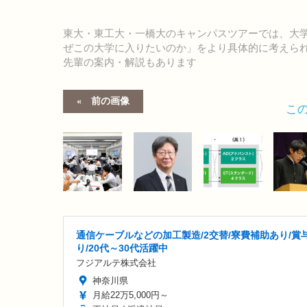
東大・東工大・一橋大のキャンパスツアーでは、大
ぜこの大学に入りたいのか」をより具体的に考えら
先輩の案内・解説もあります
前の画像
こ
通信ケーブルなどの加工製造/2交替/寮費補助あり/賞
り/20代～30代活躍中
フジアルテ株式会社
神奈川県
月給22万5,000円～