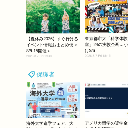
東京都市大「科学体験
【夏休み2026】すぐ行ける
室」24の実験企画…
イベント情報おまとめ便＜
け9/6
8/9-15開催＞
2026.8.7 Fri 18:15
2026.8.7 Fri 19:45
保護者
アメリカ留学の奨学金
海外大学進学フェア、大