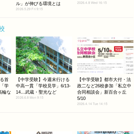
2026.4.8 Wed 16:15
ル」が伸びる環境とは
2026.5.29 Fri 9:15
校
る首
【中学受験】今週末行ける
【中学受験】都市大付・法
「学
中高一貫「学校見学」6/13-
政二など26校参加「私立中
高輪な
14…武蔵・聖光など
合同相談会」新百合ヶ丘
2026.6.8 Mon 9:15
5/10
2026.4.14 Tue 14:15