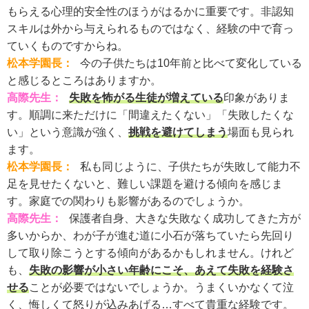
もらえる心理的安全性のほうがはるかに重要です。非認知
スキルは外から与えられるものではなく、経験の中で育っ
ていくものですからね。
松本学園長：
今の子供たちは10年前と比べて変化している
と感じるところはありますか。
高際先生：
失敗を怖がる生徒が増えている
印象がありま
す。順調に来ただけに「間違えたくない」「失敗したくな
い」という意識が強く、
挑戦を避けてしまう
場面も見られ
ます。
松本学園長：
私も同じように、子供たちが失敗して能力不
足を見せたくないと、難しい課題を避ける傾向を感じま
す。家庭での関わりも影響があるのでしょうか。
高際先生：
保護者自身、大きな失敗なく成功してきた方が
多いからか、わが子が進む道に小石が落ちていたら先回り
して取り除こうとする傾向があるかもしれません。けれど
も、
失敗の影響が小さい年齢にこそ、あえて失敗を経験さ
せる
ことが必要ではないでしょうか。うまくいかなくて泣
く、悔しくて怒りが込みあげる…すべて貴重な経験です。