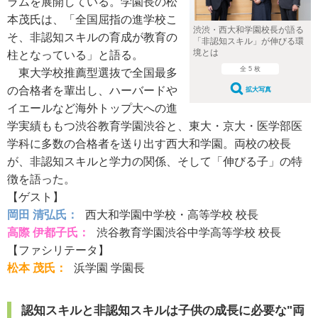
ラムを展開している。学園長の松
本茂氏は、「全国屈指の進学校こ
渋渋・西大和学園校長が語る
そ、非認知スキルの育成が教育の
「非認知スキル」が伸びる環
境とは
柱となっている」と語る。
全 5 枚
東大学校推薦型選抜で全国最多
の合格者を輩出し、ハーバードや
拡大写真
イエールなど海外トップ大への進
学実績ももつ渋谷教育学園渋谷と、東大・京大・医学部医
学科に多数の合格者を送り出す西大和学園。両校の校長
が、非認知スキルと学力の関係、そして「伸びる子」の特
徴を語った。
【ゲスト】
岡田 清弘氏：
西大和学園中学校・高等学校 校長
高際 伊都子氏：
渋谷教育学園渋谷中学高等学校 校長
【ファシリテータ】
松本 茂氏：
浜学園 学園長
認知スキルと非認知スキルは子供の成長に必要な"両