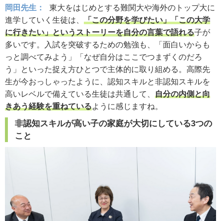
岡田先生：
東大をはじめとする難関大や海外のトップ大に
進学していく生徒は、
「この分野を学びたい」「この大学
に行きたい」というストーリーを自分の言葉で語れる
子が
多いです。入試を突破するための勉強も、「面白いからも
っと調べてみよう」「なぜ自分はここでつまずくのだろ
う」といった捉え方ひとつで主体的に取り組める。高際先
生が今おっしゃったように、認知スキルと非認知スキルを
高いレベルで備えている生徒は共通して、
自分の内側と向
きあう経験を重ねている
ように感じますね。
非認知スキルが高い子の家庭が大切にしている3つの
こと