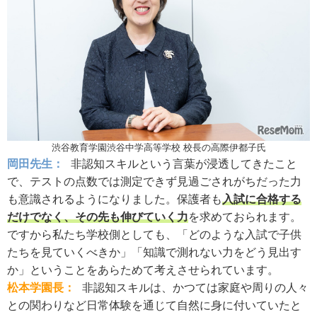
渋谷教育学園渋谷中学高等学校 校長の高際伊都子氏
岡田先生：
非認知スキルという言葉が浸透してきたこと
で、テストの点数では測定できず見過ごされがちだった力
も意識されるようになりました。保護者も
入試に合格する
だけでなく、その先も伸びていく力
を求めておられます。
ですから私たち学校側としても、「どのような入試で子供
たちを見ていくべきか」「知識で測れない力をどう見出す
か」ということをあらためて考えさせられています。
松本学園長：
非認知スキルは、かつては家庭や周りの人々
との関わりなど日常体験を通じて自然に身に付いていたと