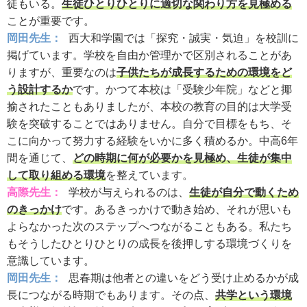
徒もいる。
生徒ひとりひとりに適切な関わり方を見極める
ことが重要です。
岡田先生：
西大和学園では「探究・誠実・気迫」を校訓に
掲げています。学校を自由か管理かで区別されることがあ
りますが、重要なのは
子供たちが成長するための環境をど
う設計するか
です。かつて本校は「受験少年院」などと揶
揄されたこともありましたが、本校の教育の目的は大学受
験を突破することではありません。自分で目標をもち、そ
こに向かって努力する経験をいかに多く積めるか。中高6年
間を通じて、
どの時期に何が必要かを見極め、生徒が集中
して取り組める環境
を整えています。
高際先生：
学校が与えられるのは、
生徒が自分で動くため
のきっかけ
です。あるきっかけで動き始め、それが思いも
よらなかった次のステップへつながることもある。私たち
もそうしたひとりひとりの成長を後押しする環境づくりを
意識しています。
岡田先生：
思春期は他者との違いをどう受け止めるかが成
長につながる時期でもあります。その点、
共学という環境