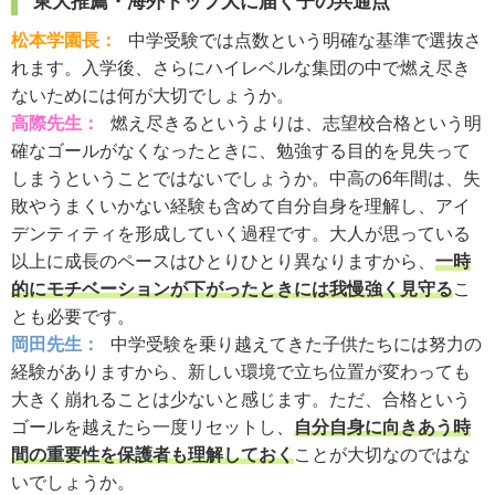
東大推薦・海外トップ大に届く子の共通点
松本学園長：
中学受験では点数という明確な基準で選抜さ
れます。入学後、さらにハイレベルな集団の中で燃え尽き
ないためには何が大切でしょうか。
高際先生：
燃え尽きるというよりは、志望校合格という明
確なゴールがなくなったときに、勉強する目的を見失って
しまうということではないでしょうか。中高の6年間は、失
敗やうまくいかない経験も含めて自分自身を理解し、アイ
デンティティを形成していく過程です。大人が思っている
以上に成長のペースはひとりひとり異なりますから、
一時
的にモチベーションが下がったときには我慢強く見守る
こ
とも必要です。
岡田先生：
中学受験を乗り越えてきた子供たちには努力の
経験がありますから、新しい環境で立ち位置が変わっても
大きく崩れることは少ないと感じます。ただ、合格という
ゴールを越えたら一度リセットし、
自分自身に向きあう時
間の重要性を保護者も理解しておく
ことが大切なのではな
いでしょうか。