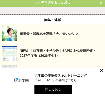
ランキングをもっと見る
特集・連載
編集長・加藤紀子連載「今、会いたい人」
NEW!!【首都圏・中学受験】SAPIX 上位校偏差値＜
2027年度版（2026年4月）
×
NEW!!【関西・中学受験】浜学園「小6合否判定テス
ト」偏差値一覧
浜学園の非認知スキルトレーニング
「WEBSTAR」の詳細はこちら
詳しく見る
【中学受験の塾選び】SAPIX・日能研・四谷大塚・早稲
アカ・エルカミノ・グノーブルの特徴・費用と合格力