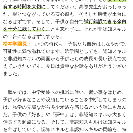
有する時間を大切に
してください。高際先生がおっしゃっ
た、親とつながっている安心感も、そうした時間が土台に
なるはずです。そして、子供が自分で
試行錯誤できる余白
を十分に残しておく
ことも忘れずに。それが非認知スキル
の土台になるはずですから。
松本学園長：
いつの時代も、子供たち自身はしなやかで、
可能性に満ち溢れています。浜学園としても、認知スキル
と非認知スキルの両面から子供たちの成長を長い視点で支
えていきたいです。今日は貴重なお話をありがとうござい
ました。
取材では、中学受験への挑戦に伴い、習い事をはじめ、
子供が好きなことや没頭していることを中断してしまうの
は、私学の立場ながら多少矛盾を感じるという話にも及ん
だ。子供の「好き」や「夢中」は、非認知スキルが大きく
伸長する起点になる。そして、非認知スキルは認知スキル
を伸ばしていく。認知スキルと非認知スキルの両輪を、特