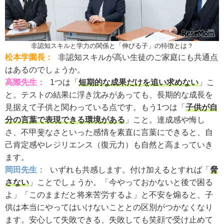
非認知スキルと学力の関係と「伸びる子」の特徴とは？
松本学園長：
非認知スキルが高い生徒のご家庭にも共通点
はあるのでしょうか。
高際先生：
1つは「
短期的な成果だけを追い求めない
」こ
と。テストの結果に浮き沈みがあっても、長期的な成長を
見据えて子供と関わっている点です。もう1つは「
子供が自
分の言葉で表現できる環境がある
」こと。達成感や悔し
さ、不甲斐なさといった感情を素直に言葉にできると、自
己肯定感やレジリエンス（復元力）も自然と高まっていき
ます。
岡田先生：
いずれも共感します。付け加えるとすれば「
脅
さない
」ことでしょうか。「今やっておかないと後で困る
よ」「このままだと将来苦労するよ」と不安を煽ると、子
供は本当にやってはいけないこととの区別がつかなくなり
ます。安心して失敗できる、失敗しても笑顔で受け止めて