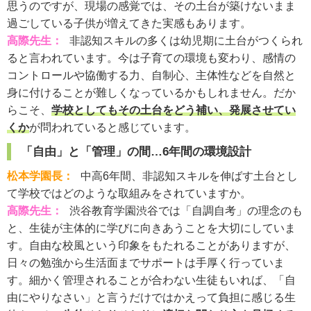
思うのですが、現場の感覚では、その土台が築けないまま
過ごしている子供が増えてきた実感もあります。
高際先生：
非認知スキルの多くは幼児期に土台がつくられ
ると言われています。今は子育ての環境も変わり、感情の
コントロールや協働する力、自制心、主体性などを自然と
身に付けることが難しくなっているかもしれません。だか
らこそ、
学校としてもその土台をどう補い、発展させてい
くか
が問われていると感じています。
「自由」と「管理」の間…6年間の環境設計
松本学園長：
中高6年間、非認知スキルを伸ばす土台とし
て学校ではどのような取組みをされていますか。
高際先生：
渋谷教育学園渋谷では「自調自考」の理念のも
と、生徒が主体的に学びに向きあうことを大切にしていま
す。自由な校風という印象をもたれることがありますが、
日々の勉強から生活面までサポートは手厚く行っていま
す。細かく管理されることが合わない生徒もいれば、「自
由にやりなさい」と言うだけではかえって負担に感じる生