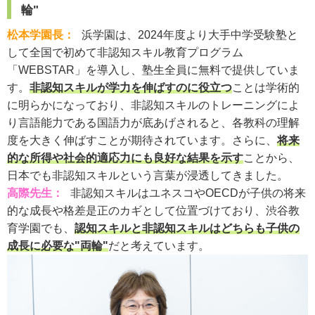
輪"
松本学園長：
浜学園は、2024年度より大手中学受験塾と
して全国で初めて非認知スキル教育プログラム
「WEBSTAR」を導入し、塾生全員に無料で提供していま
す。
非認知スキルが学力を伸ばすのに役立つ
ことは学術的
に明らかになっており、非認知スキルのトレーニングによ
り言語能力である国語力が底あげされると、各教科の理解
度を大きく伸ばすことが期待されています。さらに、
将来
的な所得や社会的適応力にも良好な結果を示す
ことから、
日本でも非認知スキルという言葉が浸透してきました。
高際先生：
非認知スキルはユネスコやOECDが子供の将来
的な成長や格差是正のカギとして位置づけており、渋谷教
育学園でも、
認知スキルと非認知スキルはどちらも子供の
成長に必要な"両輪"
だと考えています。