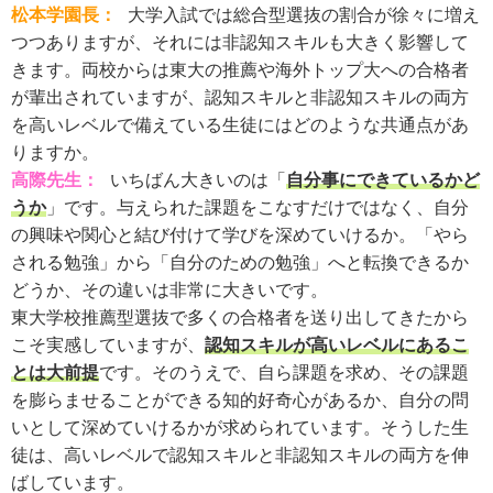
松本学園長：
大学入試では総合型選抜の割合が徐々に増え
つつありますが、それには非認知スキルも大きく影響して
きます。両校からは東大の推薦や海外トップ大への合格者
が輩出されていますが、認知スキルと非認知スキルの両方
を高いレベルで備えている生徒にはどのような共通点があ
りますか。
高際先生：
いちばん大きいのは「
自分事にできているかど
うか
」です。与えられた課題をこなすだけではなく、自分
の興味や関心と結び付けて学びを深めていけるか。「やら
される勉強」から「自分のための勉強」へと転換できるか
どうか、その違いは非常に大きいです。
東大学校推薦型選抜で多くの合格者を送り出してきたから
こそ実感していますが、
認知スキルが高いレベルにあるこ
とは大前提
です。そのうえで、自ら課題を求め、その課題
を膨らませることができる知的好奇心があるか、自分の問
いとして深めていけるかが求められています。そうした生
徒は、高いレベルで認知スキルと非認知スキルの両方を伸
ばしています。