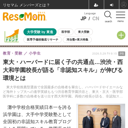
リセマム メンバーズ
Language
JP
/
CN
menu
search
大学受験 by 東進
医学部
東大受験
医専予備校徹底リサーチ
河合塾×東大特集
親子で考える大学選び
高校受験
中学受験
小学校受験
教育・受験
小学生
2026.5.29 Fri 9:15
PR
共通テスト
夏休み
8月開催学校説明会・相談会
東大・ハーバードに届く子の共通点…渋渋・西
8月開催イベント・WS
全国公立高校 過去問
人気記事
大和学園校長が語る「非認知スキル」が伸びる
自由研究教材（小学生向け）
自由研究教材（中学生向け）
ランキング
環境とは
東大学校推薦型選抜で全国最多の合格者を輩出し、ハーバードやイエールな
ど海外トップ大への進学実績ももつ渋谷教育学園渋谷と、東大・京大・医学部
医学科に多数の合格者を送り出す西大和学園。両校の校長が語る、非認知スキ
ルと学力の関係、そして「伸びる子」の特徴とは。
灘中学校合格実績日本一を誇る
浜学園は、大手中学受験塾として
全国初の非認知スキル教育プログ