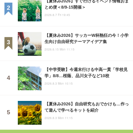
【夏休み2026】すぐ行けるイベント情報おま
とめ便＜8/9-15開催＞
2026.8.7 Fri 19:45
【夏休み2026】サッカーW杯熱狂の今！小学
生向け自由研究テーマアイデア集
2026.6.15 Mon 11:15
【中学受験】今週末行ける中高一貫「学校見
学」8/8…桜蔭、品川女子など10校
2026.8.3 Mon 10:15
【夏休み2026】自由研究もおでかけも…作っ
て遊んで学べるキットを紹介
2026.8.3 Mon 11:15