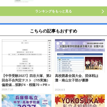
ランキングをもっと見る
こちらの記事もおすすめ
【中学受験2027】四谷大塚、第2
高校囲碁全国大会、団体戦は
回合不合判定テスト（7/5実施）
灘・南山女子部が優勝
偏差値…筑駒74・桜蔭70＜PR＞
2026.7.10
2026.8.5