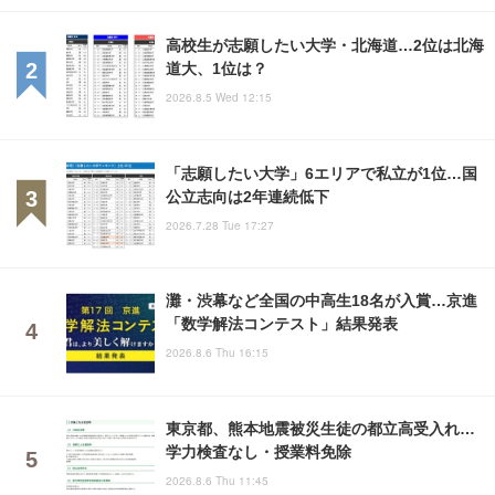
高校生が志願したい大学・北海道…2位は北海
道大、1位は？
2026.8.5 Wed 12:15
「志願したい大学」6エリアで私立が1位…国
公立志向は2年連続低下
2026.7.28 Tue 17:27
灘・渋幕など全国の中高生18名が入賞…京進
「数学解法コンテスト」結果発表
2026.8.6 Thu 16:15
東京都、熊本地震被災生徒の都立高受入れ…
学力検査なし・授業料免除
2026.8.6 Thu 11:45