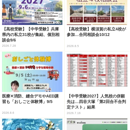
【高校受験】【中学受験】兵庫
【高校受験】横須賀の私立4校が
県内の私立31校が集結、個別相
参加…合同相談会10/12
談会9/6
2026.7.28
2026.8.5
医療✕消防、縫合デモやAED講
【中学受験2027】人気校の併願
習も「おしごと体験博」9/5
先は…四谷大塚「第2回合不合判
定テスト」結果
2026.8.6
2026.7.16