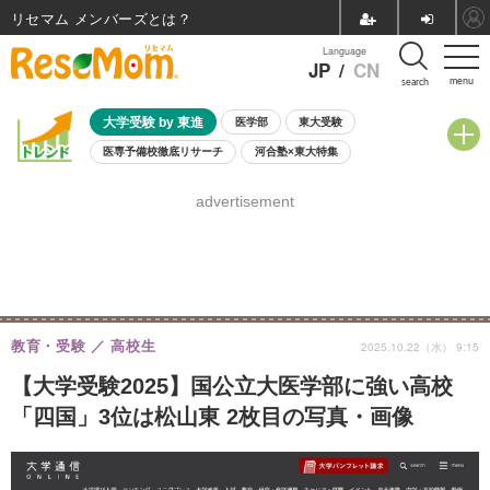
リセマム メンバーズ
Language
JP
/
CN
menu
search
大学受験 by 東進
医学部
東大受験
医専予備校徹底リサーチ
河合塾×東大特集
親子で考える大学選び
高校受験
中学受験
小学校受験
advertisement
共通テスト
夏休み
8月開催学校説明会・相談会
8月開催イベント・WS
全国公立高校 過去問
人気記事
自由研究教材（小学生向け）
自由研究教材（中学生向け）
ランキング
教育・受験
高校生
2025.10.22（水） 9:15
【大学受験2025】国公立大医学部に強い高校
「四国」3位は松山東 2枚目の写真・画像