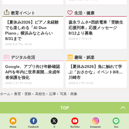
教育イベント
生活・健康
【夏休み2026】ピアノ未経験
森永ラムネ×西鉄電車「受験生
でも楽しめる「AI Duo
応援列車」応援メッセージ
Piano」横浜みなとみらい
8/12より募集
8/31まで
2026.8.7 Fri 9:15
2026.8.6 Thu 19:45
デジタル生活
趣味・娯楽
Google、アプリ向け年齢確認
【夏休み2026】魚に触れて学
APIを年内に世界展開…未成年
ぶ「おさかな」イベント8/8…
者保護を強化
川崎市
2026.7.31 Fri 13:45
2026.8.7 Fri 10:45
ホーム
›
教育・受験
›
高校生
›
記事
›
写真・画像
TOP
Home
Facebook
X
YouTube
Instagram
line