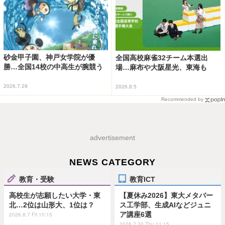
砂金甲子園、神戸女学院が優
全国高校麻雀32チーム本選出
勝…全国14校の中高生が腕競う
場…麻布や大阪星光、東海も
2026.7.29
2026.8.5
Recommended by
advertisement
NEWS CATEGORY
教育・受験
教育ICT
高校生が志願したい大学・東
【夏休み2026】東大メタバー
北…2位は山形大、1位は？
ス工学部、生成AIなどジュニ
ア講座6選
2026.8.7 Fri 10:15
2026.7.30 Thu 11:15