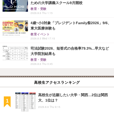
ための大学講義スクール9月開校
教育・受験
2026.8.6 Thu 1:15
4歳~小3対象「プレジデントFamily祭2026」9/6、
東大医療体験も
教育イベント
2026.8.5 Wed 17:15
司法試験2026、短答式の合格率79.3%...早大など
大学院別結果も
教育・受験
2026.8.6 Thu 0:45
高校生アクセスランキング
高校生が志願したい大学・関西…2位は関西
大、1位は？
2026.8.6 Thu 9:15